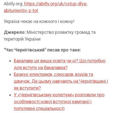
Abitly.org:
https://abitly.org/uk/vstup-dlya-
abituriientiv-z-tot
Україна чекає на кожного і кожну!
Джерело:
Міністерство розвитку громад та
територій України
"Час Чернігівський" писав про таке:
Бакалавр це вища освіта чи ні? Що потрібно
для вступу на бакалавра?
Бракує електриків, слюсарів, водіїв та
швачок. Де цьому навчають на Чернігівщині і
як вступити?
У «Чернігівському колегіумі» розповіли про
особливості нової вступної кампанії і
популярні спеціальності