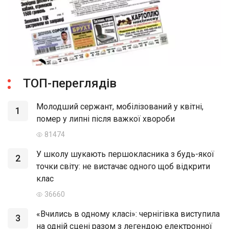
ТОП-переглядів
Молодший сержант, мобілізований у квітні,
1
помер у липні після важкої хвороби
81474
У школу шукають першокласника з будь-якої
2
точки світу: не вистачає одного щоб відкрити
клас
36660
«Вчились в одному класі»: чернігівка виступила
3
на одній сцені разом з легендою електронної