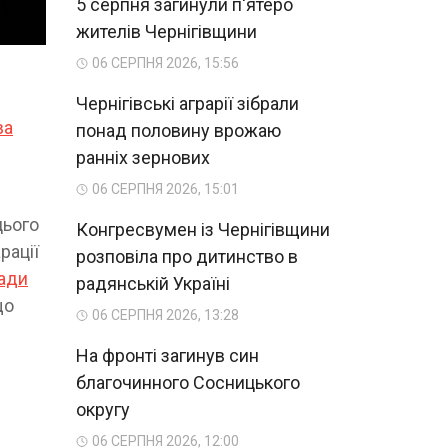
5 серпня загинули п'ятеро
жителів Чернігівщини
06 СЕРПНЯ 2026, 15:56
Чернігівські аграрії зібрали
ва
понад половину врожаю
ранніх зернових
06 СЕРПНЯ 2026, 15:01
цього
Конгресвумен із Чернігівщини
рації
розповіла про дитинство в
ади
радянській Україні
що
06 СЕРПНЯ 2026, 13:28
На фронті загинув син
благочинного Сосницького
округу
06 СЕРПНЯ 2026, 12:00