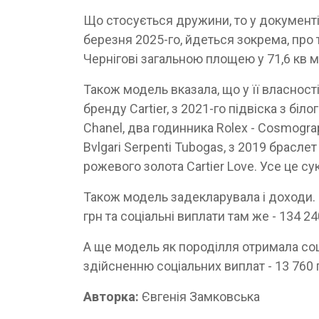
Що стосується дружини, то у документі
березня 2025-го, йдеться зокрема, про 
Чернігові загальною площею у 71,6 кв м
Також модель вказала, що у її власност
бренду Cartier, з 2021-го підвіска з біло
Chanel, два годинника Rolex - Cosmograp
Bvlgari Serpenti Tubogas, з 2019 браслет
рожевого золота Cartier Love. Усе це су
Також модель задекларувала і доходи. 
грн та соціальні виплати там же - 134 24
А ще модель як породілля отримала соц
здійсненню соціальних виплат - 13 760 
Авторка:
Євгенія Замковська