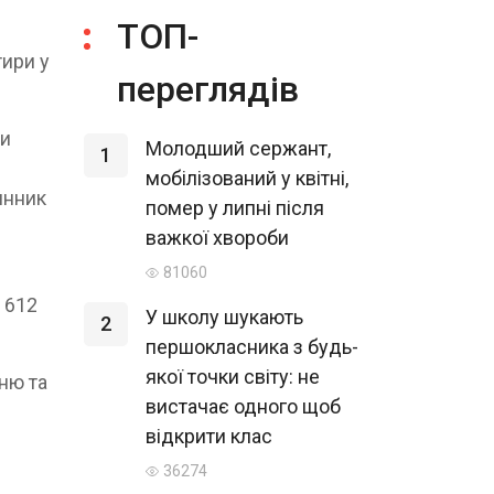
ТОП-
тири у
переглядів
ми
Молодший сержант,
1
мобілізований у квітні,
динник
помер у липні після
важкої хвороби
81060
 612
У школу шукають
2
першокласника з будь-
якої точки світу: не
ню та
вистачає одного щоб
відкрити клас
36274