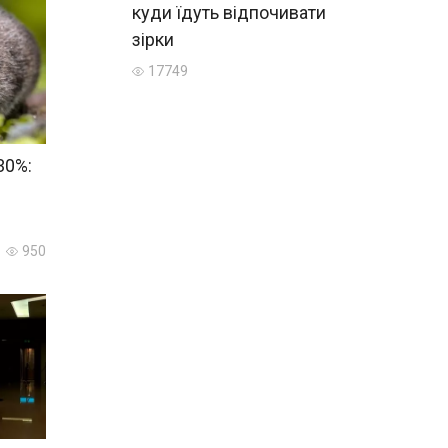
куди їдуть відпочивати
зірки
17749
30%:
950