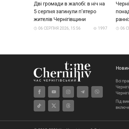
Дві громади в жалобі: в ніч на
Черні
5 серпня загинули п'ятеро
пона
жителів Чернігівщини
ранні
06 СЕРПНЯ 2026, 15:56
1997
06 С
Новин
Всі пр
Черніг
Черніг
Під ви
включе