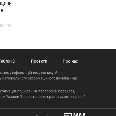
вщини
 в
1404
Табло ID
Проєкти
Про нас
альному інформаційному віснику «Час
у Регіонального інформаційного вісника «Час
ублікація, поширення, переробка, переклад,
ом України "Про авторське право і суміжні права".