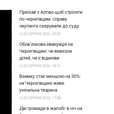
Приїхав з Алтаю щоб стріляти
по чернігівцям: справу
окупанта скерували до суду
06 СЕРПНЯ 2026, 20:02
Обов'язкова евакуація на
Чернігівщині: чи вивезли
дітей, чи є відмови
06 СЕРПНЯ 2026, 18:31
Взимку стає меншою на 30%:
на Чернігівщині живе
унікальна тварина
06 СЕРПНЯ 2026, 17:08
Дві громади в жалобі: в ніч на