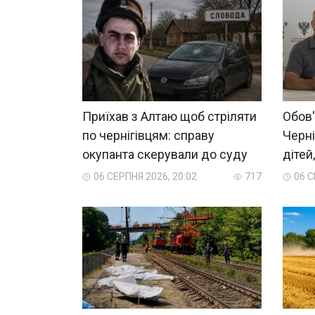
Приїхав з Алтаю щоб стріляти
Обов'
по чернігівцям: справу
Черні
окупанта скерували до суду
дітей
06 СЕРПНЯ 2026, 20:02
717
06 С