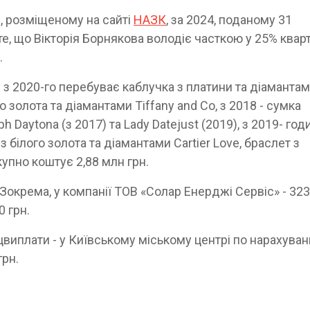
, розміщеному на сайті
НАЗК
, за 2024, поданому 31
те, що Вікторія Борнякова володіє часткою у 25% квар
.
і з 2020-го перебуває каблучка з платини та діаманта
го золота та діамантами Tiffany and Co, з 2018 - сумка
h Daytona (з 2017) та Lady Datejust (2019), з 2019- го
 з білого золота та діамантами Cartier Love, браслет з
купно коштує 2,88 млн грн.
Зокрема, у компанії ТОВ «Солар Енерджі Сервіс» - 323
0 грн.
виплати - у Київському міському центрі по нарахуван
грн.