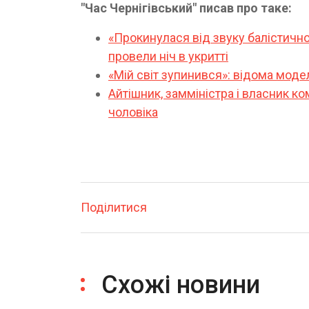
"Час Чернігівський" писав про таке:
«Прокинулася від звуку балістично
провели ніч в укритті
«Мій світ зупинився»: відома моде
Айтішник, замміністра і власник к
чоловіка
Поділитися
Схожі новини