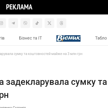
гів
Бізнес та ІТ
Табло 
арувала сумку та коштовностей майже на 3 млн грн
а задекларувала сумку т
рн
силенко Соломія