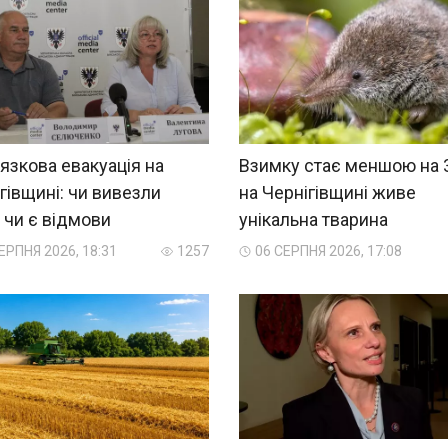
язкова евакуація на
Взимку стає меншою на 
гівщині: чи вивезли
на Чернігівщині живе
, чи є відмови
унікальна тварина
ЕРПНЯ 2026, 18:31
1257
06 СЕРПНЯ 2026, 17:08