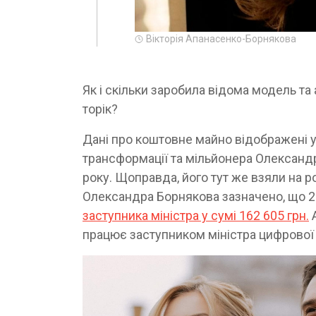
Вікторія Апанасенко-Борнякова
Як і скільки заробила відома модель та
торік?
Дані про коштовне майно відображені у 
трансформації та мільйонера Олександр
року. Щоправда, його тут же взяли на ро
Олександра Борнякова зазначено, що 20
заступника міністра у сумі 162 605 грн.
А
працює заступником міністра цифрової