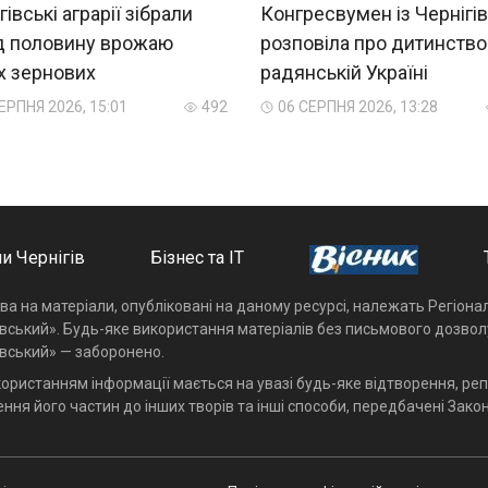
гівські аграрії зібрали
Конгресвумен із Чернігі
д половину врожаю
розповіла про дитинство
х зернових
радянській Україні
ЕРПНЯ 2026, 15:01
492
06 СЕРПНЯ 2026, 13:28
и Чернігів
Бізнес та ІТ
ава на матеріали, опубліковані на даному ресурсі, належать Регіон
івський». Будь-яке використання матеріалів без письмового дозвол
івський» — заборонено.
користанням інформації мається на увазі будь-яке відтворення, реп
ння його частин до інших творів та інші способи, передбачені Закон