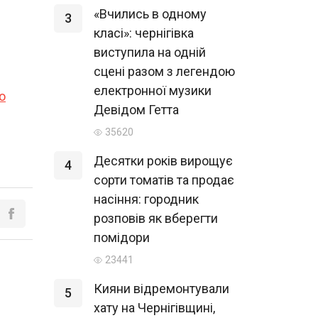
«Вчились в одному
3
класі»: чернігівка
виступила на одній
сцені разом з легендою
електронної музики
о
Девідом Гетта
35620
Десятки років вирощує
4
сорти томатів та продає
насіння: городник
розповів як вберегти
помідори
23441
Кияни відремонтували
5
хату на Чернігівщині,