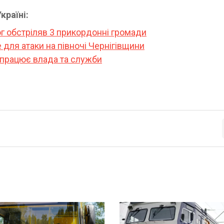
країні:
ог обстріляв 3 прикордонні громади
для атаки на півночі Чернігівщини
е працює влада та служби