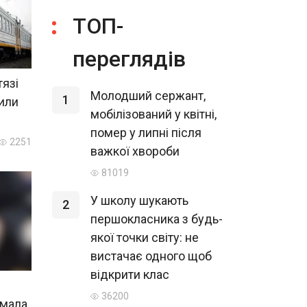
ТОП-
переглядів
тязі
Молодший сержант,
1
нили
мобілізований у квітні,
помер у липні після
2251
важкої хвороби
81019
У школу шукають
2
першокласника з будь-
якої точки світу: не
вистачає одного щоб
відкрити клас
36200
имала