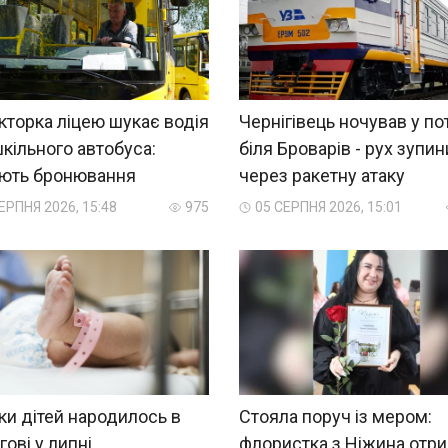
торка ліцею шукає водія
Чернігівець ночував у по
кільного автобуса:
біля Броварів - рух зупи
яють бронювання
через ракетну атаку
ЕРПНЯ 2026, 15:48
975
05 СЕРПНЯ 2026, 15:01
ки дітей народилось в
Стояла поруч із мером:
гові у липні
флористка з Ніжина отр