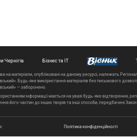
и Чернігів
Бізнес та ІТ
ава на матеріали, опубліковані на даному ресурсі, належать Регіон
івський». Будь-яке використання матеріалів без письмового дозвол
івський» — заборонено.
користанням інформації мається на увазі будь-яке відтворення, реп
ння його частин до інших творів та інші способи, передбачені Закон
і
Політика конфіденційності