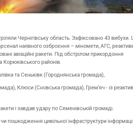
тріляли Чернігівську область. Зафіксовано 43 вибухи.
рсенал наявного озброєння – міномети, АГС, реактив
овані авіаційні ракети. Під обстрілом прикордоння
а Корюківського районів.
лівка та Сеньківк (Городнянська громада),
мада), Клюси (Сновська громада), Гремʼяч - із реакти
ракети і завдав удару по Семенівській громаді.
 чи пошкодження цивільної інфраструктури інформаці