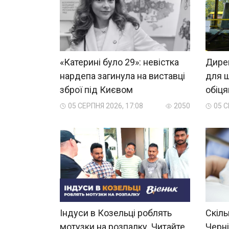
«Катерині було 29»: невістка
Дирек
нардепа загинула на виставці
для ш
зброї під Києвом
обіц
05 СЕРПНЯ 2026, 17:08
2050
05 С
Індуси в Козельці роблять
Скіль
мотузки на розпалку. Читайте
Черні