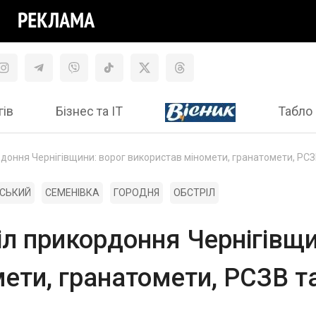
гів
Бізнес та ІТ
Табло 
доння Чернігівщини: ворог використав міномети, гранатомети, РСЗ
РСЬКИЙ
СЕМЕНІВКА
ГОРОДНЯ
ОБСТРІЛ
л прикордоння Чернігівщи
ети, гранатомети, РСЗВ т