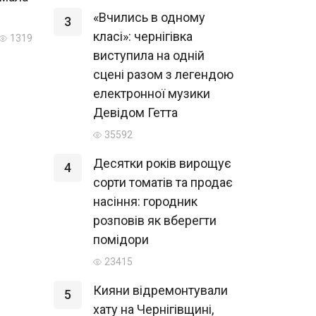
«Вчились в одному
3
класі»: чернігівка
1319
виступила на одній
сцені разом з легендою
електронної музики
Девідом Гетта
35592
Десятки років вирощує
4
сорти томатів та продає
насіння: городник
розповів як вберегти
помідори
23415
Кияни відремонтували
5
хату на Чернігівщині,