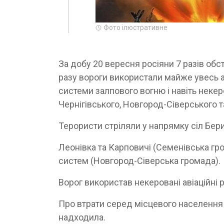
Фото ілюстративне
За добу 20 вересня росіяни 7 разів обс
разу вороги використали майже увесь а
системи залпового вогню і навіть некер
Чернігівського, Новгород-Сіверського т
Терористи стріляли у напрямку сіл Бери
Леонівка та Карповичі (Семенівська гро
систем (Новгород-Сіверська громада).
Ворог використав некеровані авіаційні 
Про втрати серед місцевого населення
надходила.