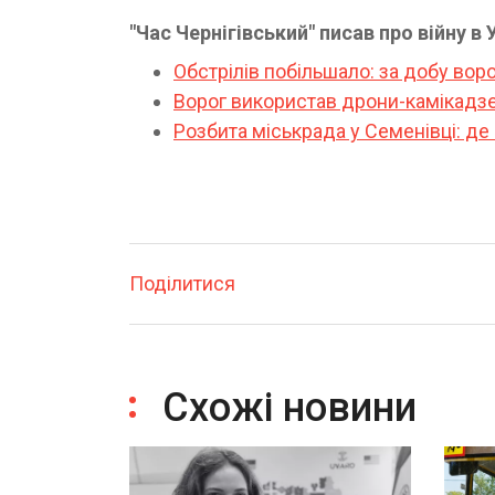
"Час Чернігівський" писав про війну в У
Обстрілів побільшало: за добу вор
Ворог використав дрони-камікадзе 
Розбита міськрада у Семенівці: д
Поділитися
Схожі новини