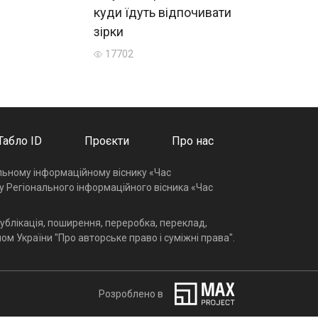
куди їдуть відпочивати
зірки
17702
Табло ID
Проєкти
Про нас
альному інформаційному віснику «Час
у Регіонального інформаційного вісника «Час
ублікація, поширення, переробка, переклад,
ом України "Про авторське право і суміжні права".
Розроблено в