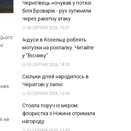
Чернігівець ночував у потязі
біля Броварів - рух зупинили
через ракетну атаку
05 СЕРПНЯ 2026, 15:01
 Цього
Індуси в Козельці роблять
ні
мотузки на розпалку. Читайте
у "Віснику"
05 СЕРПНЯ 2026, 14:35
Скільки дітей народилось в
Чернігові у липні
вних
05 СЕРПНЯ 2026, 13:50
Стояла поруч із мером:
флористка з Ніжина отримала
я не
нагороду
05 СЕРПНЯ 2026, 13:45