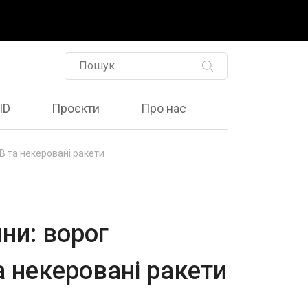
ID
Проєкти
Про нас
В та некеровані ракети
ни: ворог
а некеровані ракети