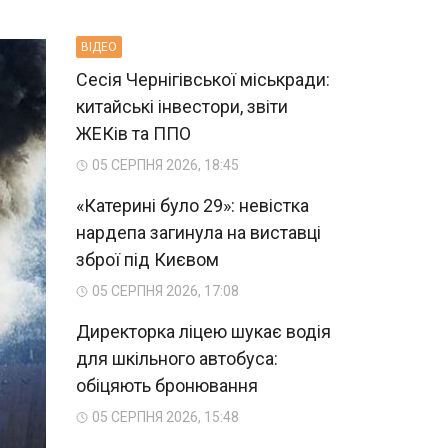
ВIДЕО
Сесія Чернігівської міськради:
китайські інвестори, звіти
ЖЕКів та ППО
05 СЕРПНЯ 2026, 18:45
«Катерині було 29»: невістка
нардепа загинула на виставці
зброї під Києвом
05 СЕРПНЯ 2026, 17:08
Директорка ліцею шукає водія
для шкільного автобуса:
обіцяють бронювання
05 СЕРПНЯ 2026, 15:48