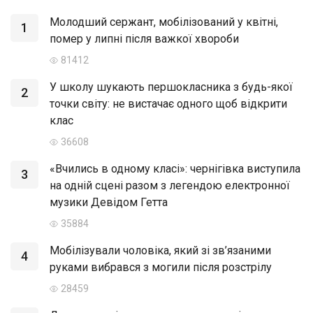
Молодший сержант, мобілізований у квітні,
1
помер у липні після важкої хвороби
81412
У школу шукають першокласника з будь-якої
2
точки світу: не вистачає одного щоб відкрити
клас
36608
«Вчились в одному класі»: чернігівка виступила
3
на одній сцені разом з легендою електронної
музики Девідом Гетта
35884
Мобілізували чоловіка, який зі зв’язаними
4
руками вибрався з могили після розстрілу
28459