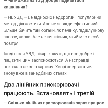
— Чи можна на УЗД добре подивитися
кишківник?
— Ні. УЗД — це відносно недорогий і популярний
метод діагностики. Але не завжди ефективний.
Більше бачить такі органи, як печінку, підшлункову
залозу, нирки. Але не кишківник, який має в собі
повітря.
Іноді після УЗД лікарі кажуть, що все добре і
пацієнти цим заспокоюються. А насправді
показало не всю картину. Хворі звертаються
знову вже в занедбаних станах.
Два лінійних прискорювачі
працюють. Встановлять і третій
— Скільки лінійних прискорювачів зараз працює