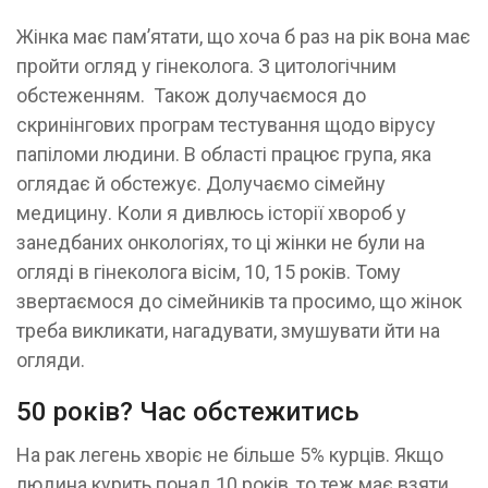
Жінка має пам’ятати, що хоча б раз на рік вона має
пройти огляд у гінеколога. З цитологічним
обстеженням. Також долучаємося до
скринінгових програм тестування щодо вірусу
папіломи людини. В області працює група, яка
оглядає й обстежує. Долучаємо сімейну
медицину. Коли я дивлюсь історії хвороб у
занедбаних онкологіях, то ці жінки не були на
огляді в гінеколога вісім, 10, 15 років. Тому
звертаємося до сімейників та просимо, що жінок
треба викликати, нагадувати, змушувати йти на
огляди.
50 років? Час обстежитись
На рак легень хворіє не більше 5% курців. Якщо
людина курить понад 10 років, то теж має взяти