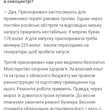
в онкоцентрі?
— Два. Прискорювачі застосовують для
променевої терапії ракових пухлин. Однак через
постійні російські обстріли та відповідно низьку
напругу працюють нестабільно. У мережі буває
170 вольт. А для запуску прискорювача треба
мінімум 225 вольт. Інколи переходимо на
генератори, щоб зробити запуск.
Третій прискорювач нам уже виділило безплатно
Міністерство охорони здоров’я. За власний кошт
та за гроші з обласного бюджету ми провели
реконструкцію та підготовку приміщення під
нього. Ремонтні роботи тривають. Правда, через
мороз їх довелося трохи зупинити. До весни
плануємо закінчити ремонт бункера. Весною
отримати обладнання, встановити його. І десь з