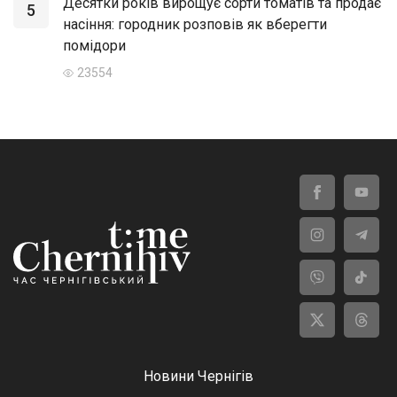
Десятки років вирощує сорти томатів та продає
5
насіння: городник розповів як вберегти
помідори
23554
Новини Чернігів