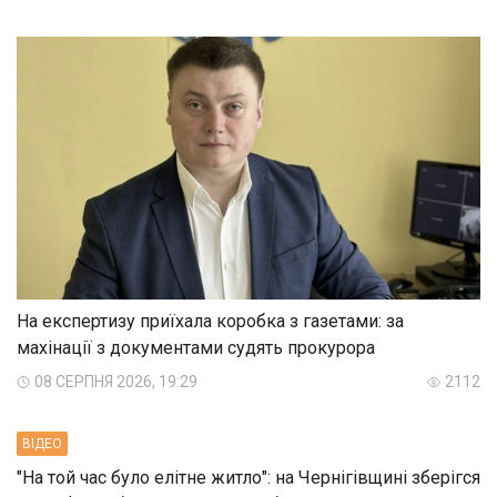
На експертизу приїхала коробка з газетами: за
махінації з документами судять прокурора
08 СЕРПНЯ 2026, 19:29
2112
ВIДЕО
"На той час було елітне житло": на Чернігівщині зберігся