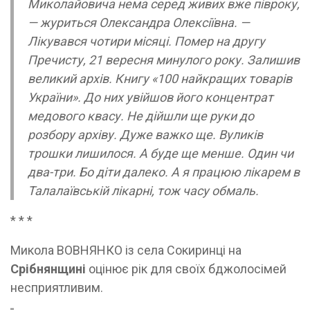
Миколайовича нема серед живих вже півроку,
— журиться Олександра Олексіївна. —
Лікувався чотири місяці. Помер на другу
Пречисту, 21 вересня минулого року. Залишив
великий архів. Книгу «100 найкращих товарів
України». До них увійшов його концентрат
медового квасу. Не дійшли ще руки до
розбору архіву. Дуже важко ще. Вуликів
трошки лишилося. А буде ще менше. Один чи
два-три. Бо діти далеко. А я працюю лікарем в
Талалаївській лікарні, тож часу обмаль.
* * *
Микола ВОВНЯНКО із села Сокиринці на
Срібнянщині
оцінює рік для своїх бджолосімей
несприятливим.