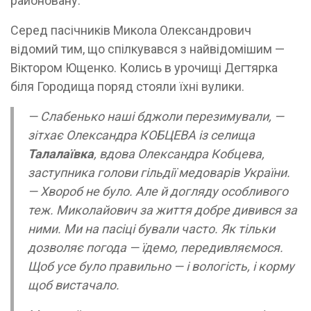
районовану.
Серед пасічників Микола Олександрович
відомий тим, що спілкувався з найвідомішим —
Віктором Ющенко. Колись в урочищі Дегтярка
біля Городища поряд стояли їхні вулики.
— Слабенько наші бджоли перезимували, —
зітхає Олександра КОБЦЕВА із селища
Талалаївка
, вдова Олександра Кобцева,
заступника голови гільдії медоварів України.
— Хвороб не було. Але й догляду особливого
теж. Миколайович за життя добре дивився за
ними. Ми на пасіці бували часто. Як тільки
дозволяє погода — їдемо, передивляємося.
Щоб усе було правильно — і вологість, і корму
щоб вистачало.