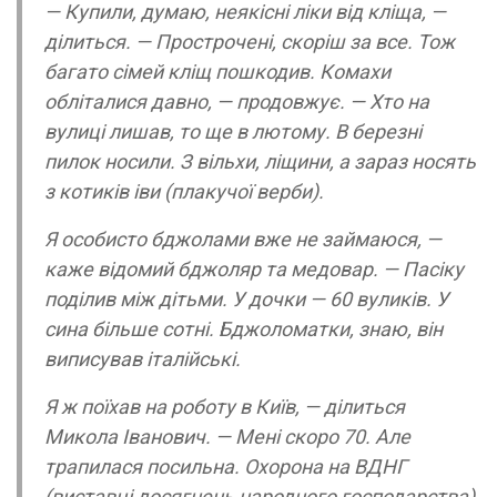
— Купили, думаю, неякісні ліки від кліща, —
ділиться. — Прострочені, скоріш за все. Тож
багато сімей кліщ пошкодив. Комахи
обліталися давно, — продовжує. — Хто на
вулиці лишав, то ще в лютому. В березні
пилок носили. З вільхи, ліщини, а зараз носять
з котиків іви (плакучої верби).
Я особисто бджолами вже не займаюся, —
каже відомий бджоляр та медовар. — Пасіку
поділив між дітьми. У дочки — 60 вуликів. У
сина більше сотні. Бджоломатки, знаю, він
виписував італійські.
Я ж поїхав на роботу в Київ, — ділиться
Микола Іванович. — Мені скоро 70. Але
трапилася посильна. Охорона на ВДНГ
(виставці досягнень народного господарства).