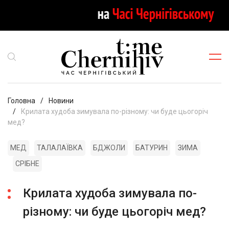
Головна
Новини
Крилата худоба зимувала по-різному: чи буде цьогоріч
мед?
МЕД
ТАЛАЛАЇВКА
БДЖОЛИ
БАТУРИН
ЗИМА
СРІБНЕ
Крилата худоба зимувала по-
різному: чи буде цьогоріч мед?