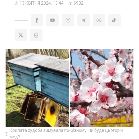
13 КВІТНЯ 2024, 13:44
6932
Крилата худоба зимувала по-різному: чи буде цьогоріч
мед?