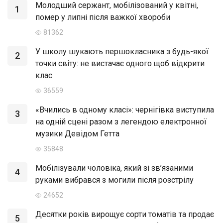
Молодший сержант, мобілізований у квітні,
1
помер у липні після важкої хвороби
81362
У школу шукають першокласника з будь-якої
2
точки світу: не вистачає одного щоб відкрити
клас
36559
«Вчились в одному класі»: чернігівка виступила
3
на одній сцені разом з легендою електронної
музики Девідом Гетта
35848
Мобілізували чоловіка, який зі зв’язаними
4
руками вибрався з могили після розстрілу
24652
Десятки років вирощує сорти томатів та продає
5