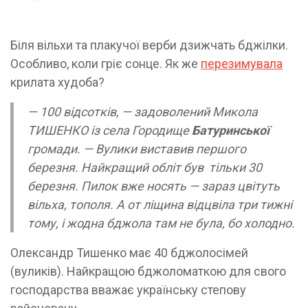
Біля вільхи та плакучої верби дзижчать бджілки.
Особливо, коли гріє сонце. Як же
перезимувала
крилата худоба?
— 100 відсотків, — задоволений Микола
ТИШЕНКО із села Городище
Батуринської
громади. — Вулики виставив першого
березня. Найкращий обліт був тільки 30
березня. Пилок вже носять — зараз цвітуть
вільха, тополя. А от ліщина відцвіла три тижні
тому, і жодна бджола там не була, бо холодно.
Олександр Тишенко має 40 бджолосімей
(вуликів). Найкращою бджоломаткою для свого
господарства вважає українську степову