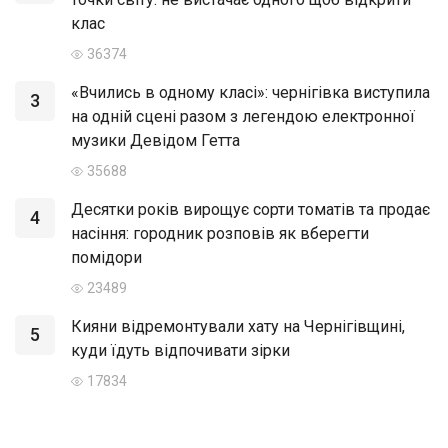
клас
36374
«Вчились в одному класі»: чернігівка виступила
3
на одній сцені разом з легендою електронної
музики Девідом Гетта
35688
Десятки років вирощує сорти томатів та продає
4
насіння: городник розповів як вберегти
помідори
23489
Кияни відремонтували хату на Чернігівщині,
5
куди їдуть відпочивати зірки
17834