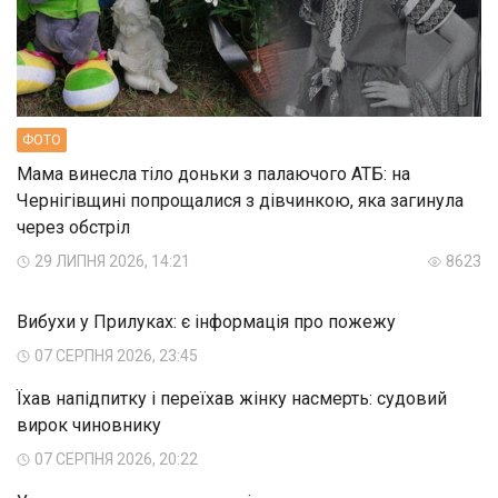
ФОТО
Мама винесла тіло доньки з палаючого АТБ: на
Чернігівщині попрощалися з дівчинкою, яка загинула
через обстріл
29 ЛИПНЯ 2026, 14:21
8623
Вибухи у Прилуках: є інформація про пожежу
07 СЕРПНЯ 2026, 23:45
Їхав напідпитку і переїхав жінку насмерть: судовий
вирок чиновнику
07 СЕРПНЯ 2026, 20:22