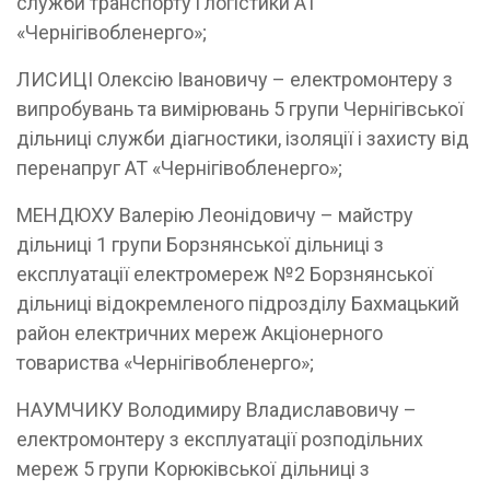
служби транспорту і логістики АТ
«Чернігівобленерго»;
ЛИСИЦІ Олексію Івановичу – електромонтеру з
випробувань та вимірювань 5 групи Чернігівської
дільниці служби діагностики, ізоляції і захисту від
перенапруг АТ «Чернігівобленерго»;
МЕНДЮХУ Валерію Леонідовичу – майстру
дільниці 1 групи Борзнянської дільниці з
експлуатації електромереж №2 Борзнянської
дільниці відокремленого підрозділу Бахмацький
район електричних мереж Акціонерного
товариства «Чернігівобленерго»;
НАУМЧИКУ Володимиру Владиславовичу –
електромонтеру з експлуатації розподільних
мереж 5 групи Корюківської дільниці з