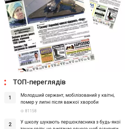
ТОП-переглядів
Молодший сержант, мобілізований у квітні,
1
помер у липні після важкої хвороби
81158
У школу шукають першокласника з будь-якої
2
точки світу: не вистачає одного щоб відкрити