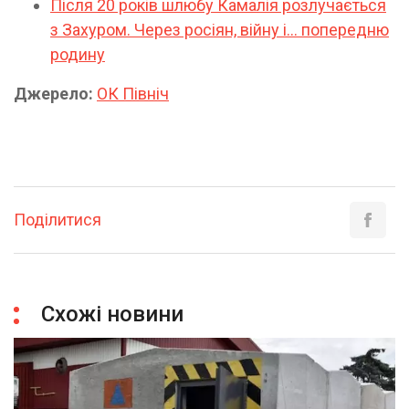
Після 20 років шлюбу Камалія розлучається
з Захуром. Через росіян, війну і… попередню
родину
Джерело:
ОК Північ
Поділитися
Схожі новини