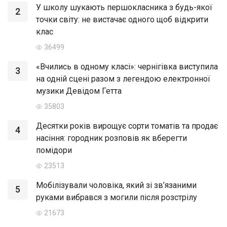
У школу шукають першокласника з будь-якої
2
точки світу: не вистачає одного щоб відкрити
клас
36499
«Вчились в одному класі»: чернігівка виступила
3
на одній сцені разом з легендою електронної
музики Девідом Гетта
35803
Десятки років вирощує сорти томатів та продає
4
насіння: городник розповів як вберегти
помідори
23513
Мобілізували чоловіка, який зі зв’язаними
5
руками вибрався з могили після розстрілу
21673