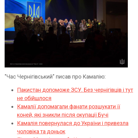
"Час Чернігівський" писав про Камалію:
Пакистан допоможе ЗСУ. Без чернігівців і тут
не обійшлося
Камалії допомагали фанати розшукати її
коней, які зникли після окупації Бучі
Камалія повернулася до України і привезла
чоловіка та доньок