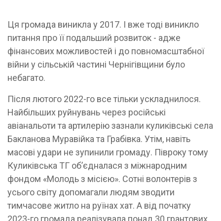
Ця громада виникла у 2017. І вже тоді виникло
питання про її подальший розвиток - адже
фінансових можливостей і до повномасштабної
війни у сільській частині Чернігівщини було
небагато.
Після лютого 2022-го все тільки ускладнилося.
Найбільших руйнувань через російські
авіанальоти та артилерію зазнали куликівські села
Бакланова Муравійка та Грабівка. Утім, навіть
масові удари не зупинили громаду. Півроку тому
Куликівська ТГ об’єдналася з міжнародним
фондом «Молодь з місією». Сотні волонтерів з
усього світу допомагали людям зводити
тимчасове житло на руїнах хат. А від початку
2023-го громада реалізувала понад 30 грантових