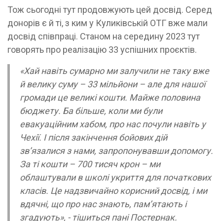
Тож сьогодні тут продовжують цей досвід. Серед
донорів є й ті, з ким у Куликівській ОТГ вже мали
досвід співпраці. Станом на середину 2023 тут
говорять про реалізацію 33 успішних проєктів.
«Хай навіть сумарно ми залучили не таку вже
й велику суму – 33 мільйони – але для нашої
громади це великі кошти. Майже половина
бюджету. Ба більше, коли ми були
евакуаційним хабом, про нас почули навіть у
Чехії. І після закінчення бойових дій
зв’язалися з нами, запропонувавши допомогу.
За ті кошти – 700 тисяч крон – ми
облаштували в школі укриття для початкових
класів. Це надзвичайно корисний досвід, і ми
вдячні, що про нас знають, пам’ятають і
згадують», - тішиться пані Постернак.