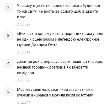
У школу шукають першокласника з будь-якої
2
точки світу: не вистачає одного щоб відкрити
клас
36527
«Вчились в одному класі»: чернігівка виступила
3
на одній сцені разом з легендою електронної
музики Девідом Гетта
35814
Десятки років вирощує сорти томатів та продає
4
насіння: городник розповів як вберегти
помідори
23520
Мобілізували чоловіка, який зі зв’язаними
5
руками вибрався з могили після розстрілу
22344