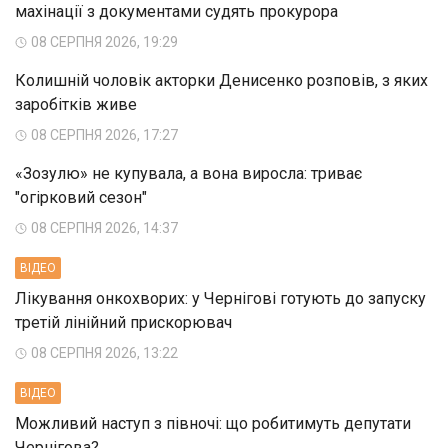
махінації з документами судять прокурора
08 СЕРПНЯ 2026, 19:29
Колишній чоловік акторки Денисенко розповів, з яких
заробітків живе
08 СЕРПНЯ 2026, 17:27
«Зозулю» не купувала, а вона виросла: триває
"огірковий сезон"
08 СЕРПНЯ 2026, 14:37
ВIДЕО
Лікування онкохворих: у Чернігові готують до запуску
третій лінійний прискорювач
08 СЕРПНЯ 2026, 13:22
ВIДЕО
Можливий наступ з півночі: що робитимуть депутати
Чернігова?