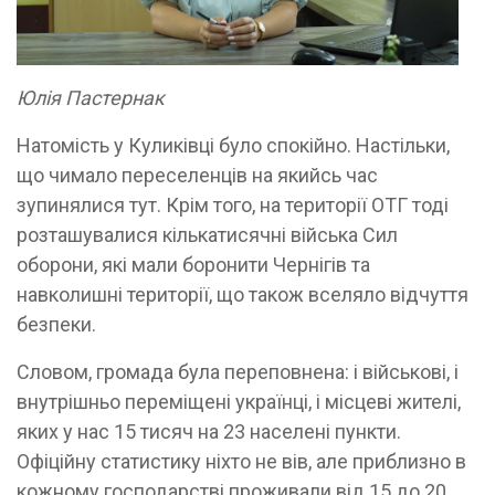
Юлія Пастернак
Натомість у Куликівці було спокійно. Настільки,
що чимало переселенців на якийсь час
зупинялися тут. Крім того, на території ОТГ тоді
розташувалися кількатисячні війська Сил
оборони, які мали боронити Чернігів та
навколишні території, що також вселяло відчуття
безпеки.
Словом, громада була переповнена: і військові, і
внутрішньо переміщені українці, і місцеві жителі,
яких у нас 15 тисяч на 23 населені пункти.
Офіційну статистику ніхто не вів, але приблизно в
кожному господарстві проживали від 15 до 20