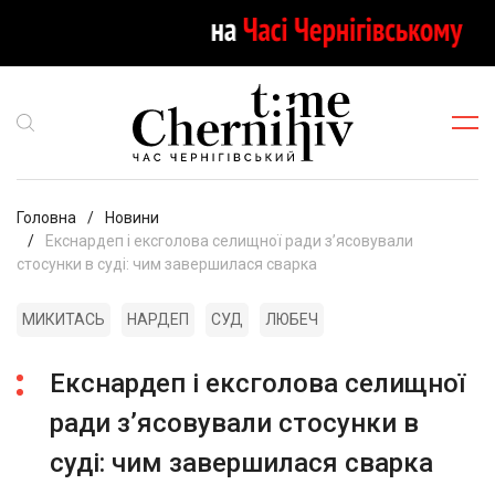
Головна
Новини
Екснардеп і ексголова селищної ради зʼясовували
стосунки в суді: чим завершилася сварка
МИКИТАСЬ
НАРДЕП
СУД
ЛЮБЕЧ
Екснардеп і ексголова селищної
ради зʼясовували стосунки в
суді: чим завершилася сварка