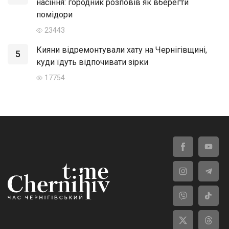
насіння: городник розповів як вберегти
помідори
23443
Кияни відремонтували хату на Чернігівщині,
5
куди їдуть відпочивати зірки
17754