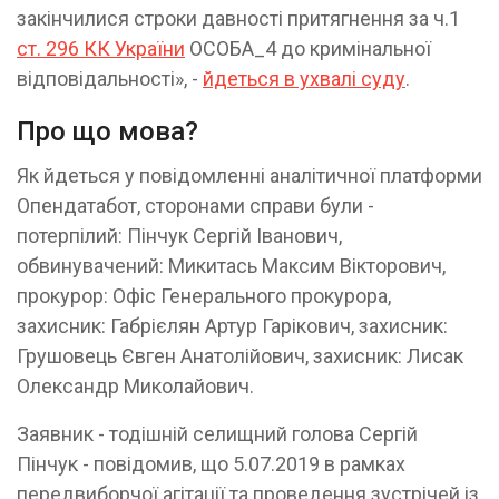
закінчилися строки давності притягнення за ч.1
ст. 296 КК України
ОСОБА_4 до кримінальної
відповідальності», -
йдеться в ухвалі суду
.
Про що мова?
Як йдеться у повідомленні аналітичної платформи
Опендатабот, сторонами справи були -
потерпілий: Пінчук Сергій Іванович,
обвинувачений: Микитась Максим Вікторович,
прокурор: Офіс Генерального прокурора,
захисник: Габрієлян Артур Гарікович, захисник:
Грушовець Євген Анатолійович, захисник: Лисак
Олександр Миколайович.
Заявник - тодішній селищний голова Сергій
Пінчук - повідомив, що 5.07.2019 в рамках
передвиборчої агітації та проведення зустрічей із