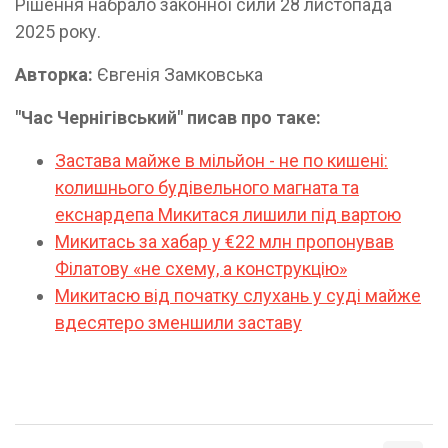
Рішення набрало законної сили 28 листопада
2025 року.
Авторка:
Євгенія Замковська
"Час Чернігівський" писав про таке:
Застава майже в мільйон - не по кишені:
колишнього будівельного магната та
екснардепа Микитася лишили під вартою
Микитась за хабар у €22 млн пропонував
Філатову «не схему, а конструкцію»
Микитасю від початку слухань у суді майже
вдесятеро зменшили заставу