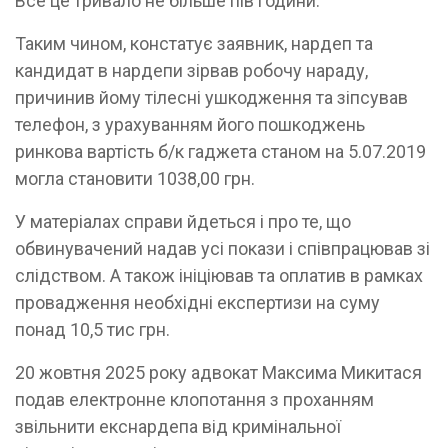
Все це тривало не більше пів години.
Таким чином, констатує заявник, нардеп та
кандидат в нардепи зірвав робочу нараду,
причинив йому тілесні ушкодження та зіпсував
телефон, з урахуванням його пошкоджень
ринкова вартість б/к гаджета станом на 5.07.2019
могла становити 1038,00 грн.
У матеріалах справи йдеться і про те, що
обвинувачений надав усі покази і співпрацював зі
слідством. А також ініціював та оплатив в рамках
провадження необхідні експертизи на суму
понад 10,5 тис грн.
20 жовтня 2025 року адвокат Максима Микитася
подав електронне клопотання з проханням
звільнити екснардепа від кримінальної