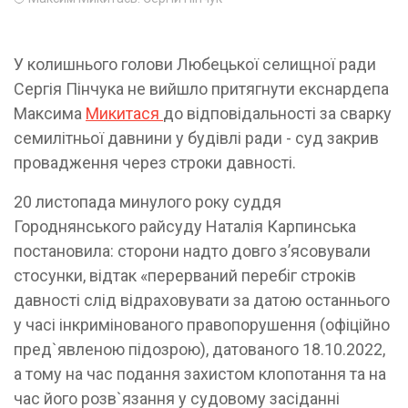
У колишнього голови Любецької селищної ради
Сергія Пінчука не вийшло притягнути екснардепа
Максима
Микитася
до відповідальності за сварку
семилітньої давнини у будівлі ради - суд закрив
провадження через строки давності.
20 листопада минулого року суддя
Городнянського райсуду Наталія Карпинська
постановила: сторони надто довго зʼясовували
стосунки, відтак «перерваний перебіг строків
давності слід відраховувати за датою останнього
у часі інкримінованого правопорушення (офіційно
пред`явленою підозрою), датованого 18.10.2022,
а тому на час подання захистом клопотання та на
час його розв`язання у судовому засіданні