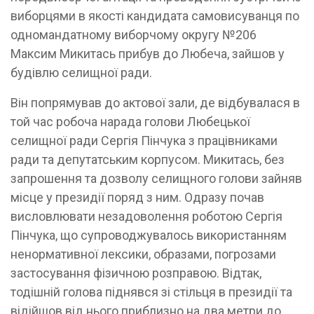
виборцями в якості кандидата самовисуванця по
одномандатному виборчому округу №206
Максим Микитась прибув до Любеча, зайшов у
будівлю селищної ради.
Він попрямував до актової зали, де відбувалася в
той час робоча нарада голови Любецької
селищної ради Сергія Пінчука з працівниками
ради та депутатським корпусом. Микитась, без
запрошення та дозволу селищного голови зайняв
місце у президії поряд з ним. Одразу почав
висловлювати незадоволення роботою Сергія
Пінчука, що супроводжувалось використанням
ненормативної лексики, образами, погрозами
застосування фізичною розправою. Відтак,
тодішній голова піднявся зі стільця в президії та
відійшов від нього приблизно на два метри до