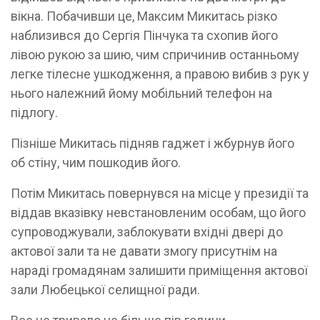
вікна. Побачивши це, Максим Микитась різко
наблизився до Сергія Пінчука та схопив його
лівою рукою за шию, чим спричинив останньому
легке тілесне ушкодження, а правою вибив з рук у
нього належний йому мобільний телефон на
підлогу.
Пізніше Микитась підняв гаджет і жбурнув його
об стіну, чим пошкодив його.
Потім Микитась повернувся на місце у президії та
віддав вказівку невстановленим особам, що його
супроводжували, заблокувати вхідні двері до
актової зали та не давати змогу присутнім на
нараді громадянам залишити приміщення актової
зали Любецької селищної ради.