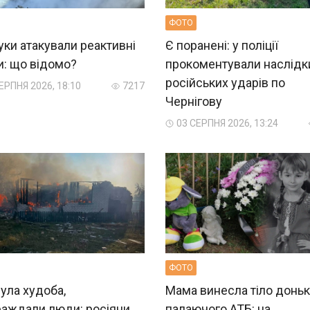
ФОТО
ки атакували реактивні
Є поранені: у поліції
и: що відомо?
прокоментували наслідк
російських ударів по
ЕРПНЯ 2026, 18:10
7217
Чернігову
03 СЕРПНЯ 2026, 13:24
ФОТО
ула худоба,
Мама винесла тіло доньк
раждали люди: росіяни
палаючого АТБ: на