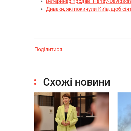
Ветеринар продав "Harley-Davidson
Диваки, які покинули Київ, щоб сія
Поділитися
Схожі новини