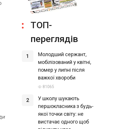
ю
ТОП-
переглядів
Молодший сержант,
1
мобілізований у квітні,
помер у липні після
важкої хвороби
81065
У школу шукають
2
першокласника з будь-
якої точки світу: не
ди
вистачає одного щоб