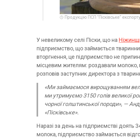
Продукцію ПСП "Пісківське" експорту
У невеликому селі Піски, що на
Ніжинщ
підприємство, що займається тваринн
вторгнення, це підприємство не припин
місцевим жителям: роздавали молоко, п
розповів заступник директора з тварин
«Ми займаємося вирощуванням велико
ми утримуємо 3150 голів великої ро
чорної голштинської породи», — Ан
«Пісківське».
Наразі за день на підприємстві доять 34
молока, підприємство займається відго