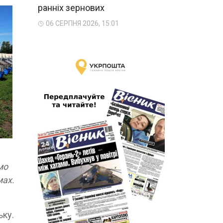
ранніх зернових
06 СЕРПНЯ 2026, 15:01
мо
мах.
ьку.