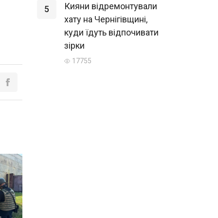
Кияни відремонтували
5
хату на Чернігівщині,
куди їдуть відпочивати
зірки
17755