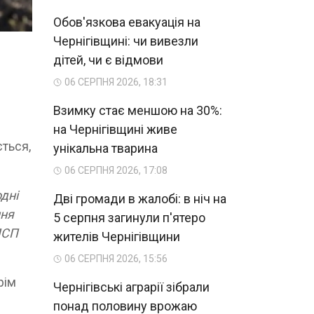
Обов'язкова евакуація на
Чернігівщині: чи вивезли
дітей, чи є відмови
06 СЕРПНЯ 2026, 18:31
Взимку стає меншою на 30%:
на Чернігівщині живе
ться,
унікальна тварина
06 СЕРПНЯ 2026, 17:08
дні
Дві громади в жалобі: в ніч на
ння
5 серпня загинули п'ятеро
ПСП
жителів Чернігівщини
06 СЕРПНЯ 2026, 15:56
рім
Чернігівські аграрії зібрали
понад половину врожаю