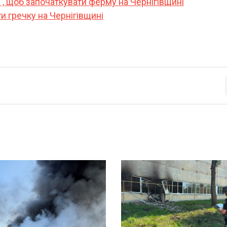
", щоб започаткувати ферму на Чернігівщині
ти гречку на Чернігівщині