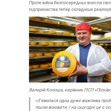
Проте війна безпосередньо внесла свої
підприємства тепер складніше реалізув
Валерій Колоша, керівник ПСП «Пісків
«З’явилася одна дуже важлива пробл
пішли воювати. І на сьогодні це є 