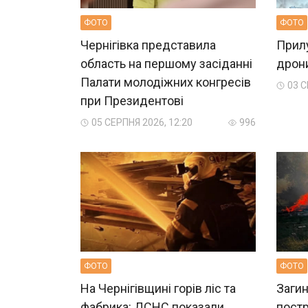
ФОТО
ФОТО
Чернігівка представила
Прилу
область на першому засіданні
дрон
Палати молодіжних конгресів
03 С
при Президентові
05 СЕРПНЯ 2026, 12:20
996
ФОТО
ФОТО
На Чернігівщині горів ліс та
Загин
фабрика: ДСНС показали
пост