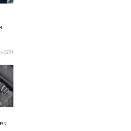
и
2231
и з