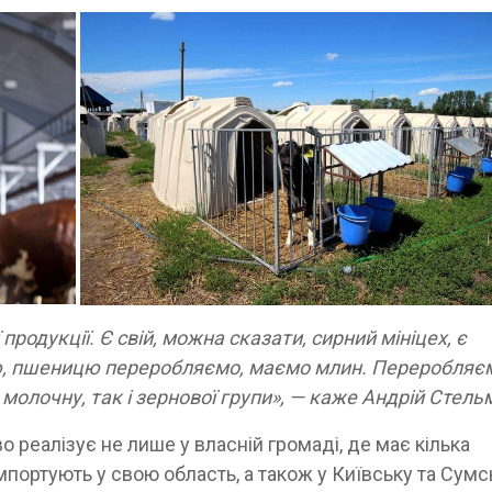
родукції. Є свій, можна сказати, сирний мініцех, є
ою, пшеницю переробляємо, маємо млин. Переробляє
молочну, так і зернової групи», — каже Андрій Стель
 реалізує не лише у власній громаді, де має кілька
імпортують у свою область, а також у Київську та Сумс