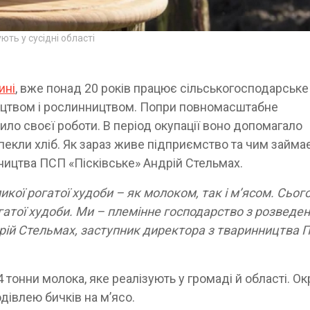
ють у сусідні області
ині
, вже понад 20 років працює сільськогосподарське
ицтвом і рослинництвом. Попри повномасштабне
ило своєї роботи. В період окупації воно допомагало
екли хліб. Як зараз живе підприємство та чим займає
ництва ПСП «Пісківське» Андрій Стельмах.
ї рогатої худоби – як молоком, так і м’ясом. Сього
гатої худоби. Ми – племінне господарство з розведе
дрій Стельмах, заступник директора з тваринництва 
 тонни молока, яке реалізують у громаді й області. Ок
дівлею бичків на м’ясо.