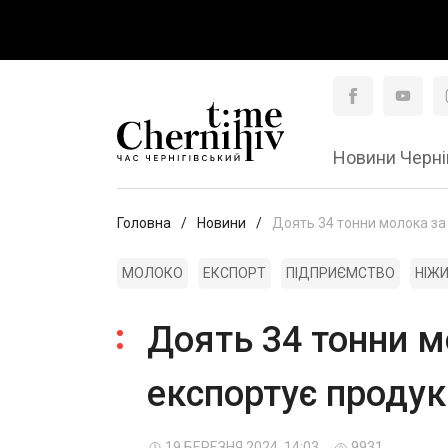
Новини Черні
Головна
Новини
Доять 34 тонни молока за 
МОЛОКО
ЕКСПОРТ
ПІДПРИЄМСТВО
НІЖ
Доять 34 тонни м
експортує продукц
19 БЕРЕЗНЯ 2024, 14:03
9931