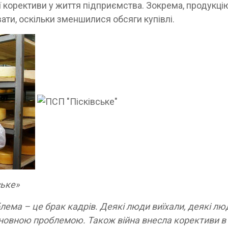
 корективи у життя підприємства. Зокрема, продукці
ати, оскільки зменшилися обсяги купівлі.
ське»
ема – це брак кадрів. Деякі люди виїхали, деякі лю
основною проблемою. Також війна внесла корективи в