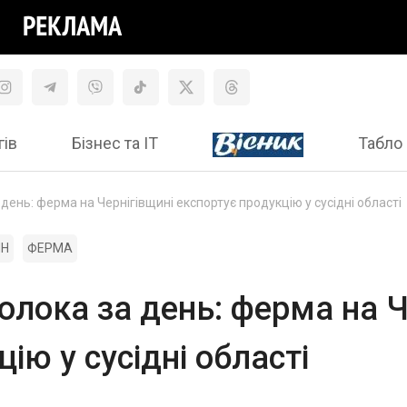
гів
Бізнес та ІТ
Табло 
день: ферма на Чернігівщині експортує продукцію у сусідні області
ИН
ФЕРМА
олока за день: ферма на Ч
ію у сусідні області