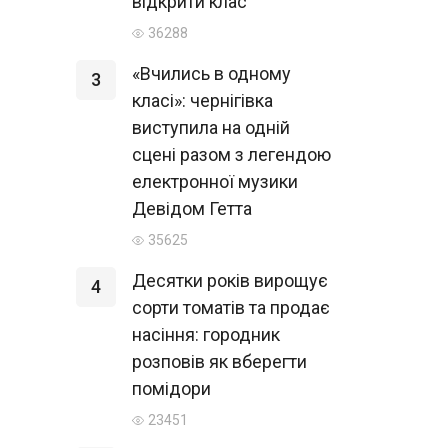
відкрити клас
36288
«Вчились в одному
3
класі»: чернігівка
виступила на одній
сцені разом з легендою
електронної музики
Девідом Гетта
35625
Десятки років вирощує
4
сорти томатів та продає
насіння: городник
розповів як вберегти
помідори
23451