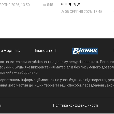
нагороду
ЕРПНЯ 2026, 13:50
545
05 СЕРПНЯ 2026, 13:45
и Чернігів
Бізнес та ІТ
ава на матеріали, опубліковані на даному ресурсі, належать Регіон
івський». Будь-яке використання матеріалів без письмового дозвол
івський» — заборонено.
користанням інформації мається на увазі будь-яке відтворення, реп
ння його частин до інших творів та інші способи, передбачені Закон
і
Політика конфіденційності