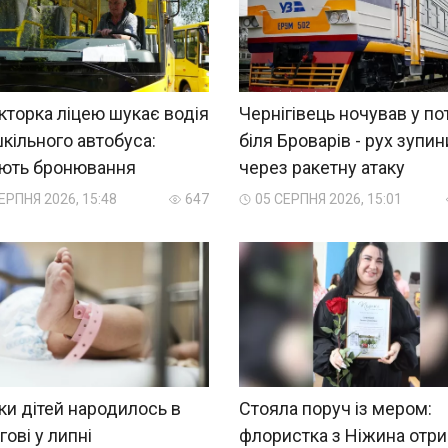
торка ліцею шукає водія
Чернігівець ночував у по
кільного автобуса:
біля Броварів - рух зупи
яють бронювання
через ракетну атаку
ЕРПНЯ 2026, 15:48
647
05 СЕРПНЯ 2026, 15:01
ки дітей народилось в
Стояла поруч із мером:
гові у липні
флористка з Ніжина отр