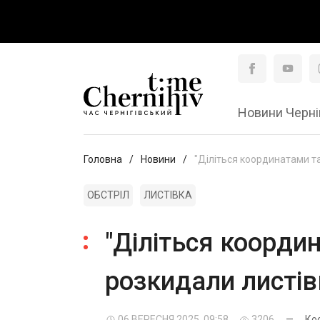
Новини Черні
Головна
Новини
"Діліться координатами та
ОБСТРІЛ
ЛИСТІВКА
"Діліться координ
розкидали листів
06 ВЕРЕСНЯ 2025, 09:58
3206
—
Ко