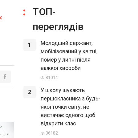
ТОП-
х
переглядів
Молодший сержант,
1
мобілізований у квітні,
помер у липні після
важкої хвороби
81014
У школу шукають
2
першокласника з будь-
якої точки світу: не
вистачає одного щоб
відкрити клас
36182