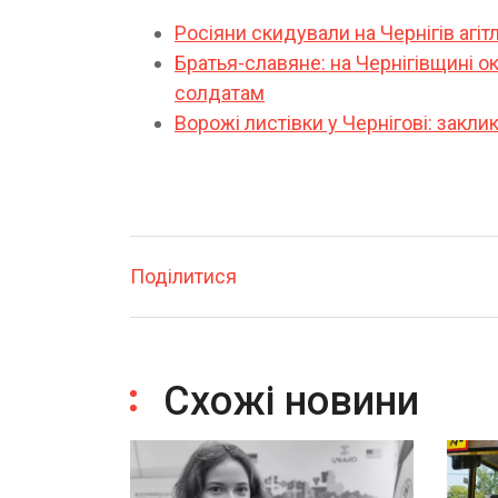
Росіяни скидували на Чернігів агіт
Братья-славяне: на Чернігівщині о
солдатам
Ворожі листівки у Чернігові: закли
Поділитися
Схожі новини