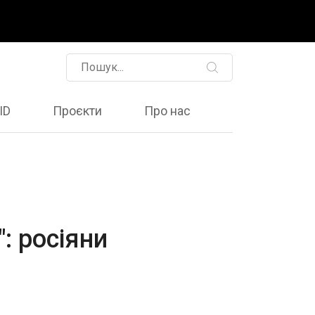
ID
Проєкти
Про нас
: росіяни