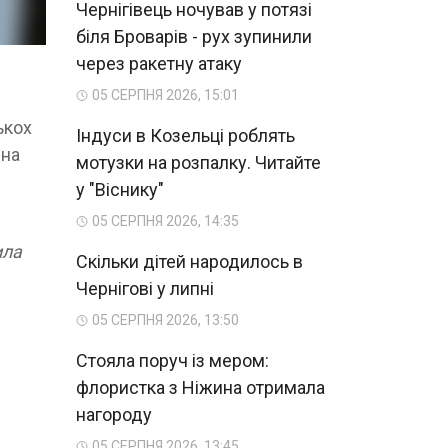
Чернігівець ночував у потязі
біля Броварів - рух зупинили
через ракетну атаку
05 СЕРПНЯ 2026, 15:01
ькох
Індуси в Козельці роблять
ина
мотузки на розпалку. Читайте
у "Віснику"
05 СЕРПНЯ 2026, 14:35
ила
Скільки дітей народилось в
Чернігові у липні
05 СЕРПНЯ 2026, 13:50
Стояла поруч із мером:
флористка з Ніжина отримала
нагороду
05 СЕРПНЯ 2026, 13:45