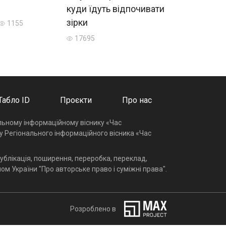
куди їдуть відпочивати
зірки
1155
17695
Табло ID
Проєкти
Про нас
альному інформаційному віснику «Час
у Регіонального інформаційного вісника «Час
ублікація, поширення, переробка, переклад,
ом України "Про авторське право і суміжні права".
Розроблено в