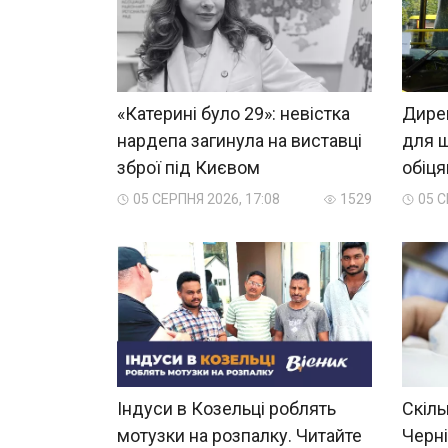
«Катерині було 29»: невістка
Дирек
нардепа загинула на виставці
для ш
зброї під Києвом
обіц
05 СЕРПНЯ 2026, 17:08
1529
05 С
Індуси в Козельці роблять
Скіль
мотузки на розпалку. Читайте
Черні