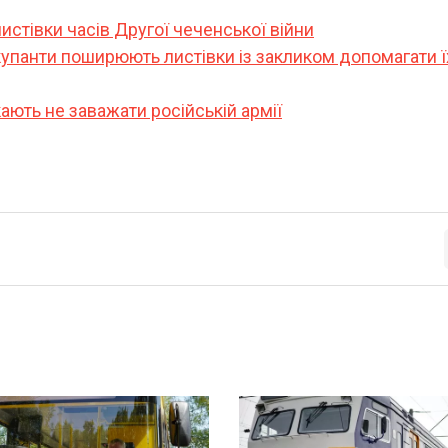
листівки часів Другої чеченської війни
купанти поширюють листівки із закликом допомагати ї
кають не заважати російській армії