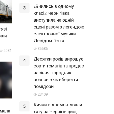
«Вчились в одному
3
класі»: чернігівка
виступила на одній
сцені разом з легендою
тязі
електронної музики
нили
Девідом Гетта
35585
2031
Десятки років вирощує
4
сорти томатів та продає
насіння: городник
розповів як вберегти
помідори
23409
Кияни відремонтували
5
имала
хату на Чернігівщині,