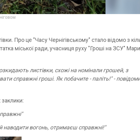
рніговом
івки. Про це "Часу Чернігівському" стало відомо з кіл
атка міської ради, учасниця руху "Гроші на ЗСУ" Мар
 розкидають листівки, схожі на номінали грошей, з
ати справжні гроші. Як побачите - паліть!" - повідом
 заклики:
справжні"
й наводити вогонь, отримаєш справжні!"