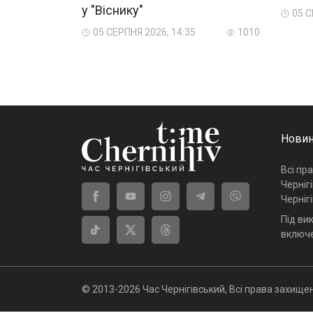
у "Віснику"
05 С
05 СЕРПНЯ 2026, 14:35
1010
Новин
Всі пр
Черніг
Черніг
Під ви
включе
© 2013-2026 Час Чернігівський, Всі права захищен