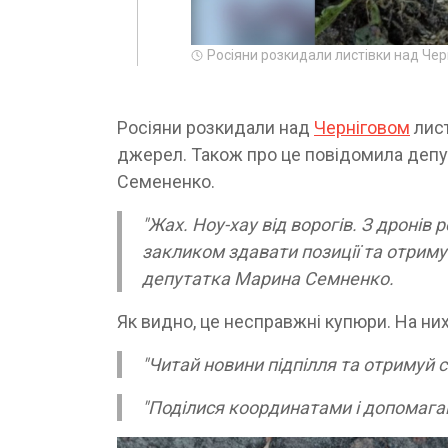
Росіяни розкидали листівки над Че
Росіяни розкидали над
Черніговом
лист
джерел. Також про це повідомила депут
Семененко.
"Жах. Ноу-хау від ворогів. З дронів
закликом здавати позиції та отримув
депутатка Марина Семненко.
Як видно, це несправжні купюри. На них
"Читай новини підпілля та отримуй 
"Поділися координатами і допомага