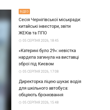
ВIДЕО
Сесія Чернігівської міськради:
китайські інвестори, звіти
ЖЕКів та ППО
05 СЕРПНЯ 2026, 18:45
«Катерині було 29»: невістка
нардепа загинула на виставці
зброї під Києвом
05 СЕРПНЯ 2026, 17:08
Директорка ліцею шукає водія
для шкільного автобуса:
обіцяють бронювання
05 СЕРПНЯ 2026, 15:48