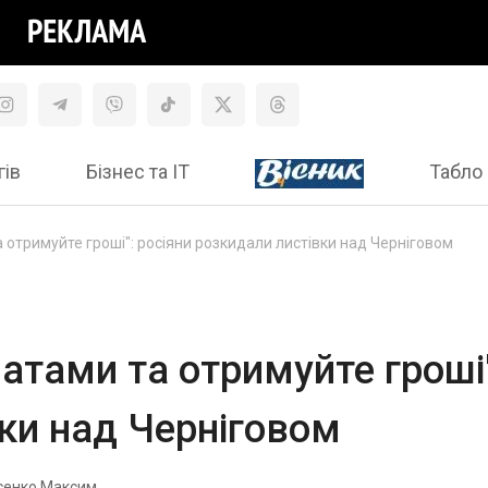
гів
Бізнес та ІТ
Табло 
 отримуйте гроші": росіяни розкидали листівки над Черніговом
атами та отримуйте гроші"
ки над Черніговом
сенко Максим