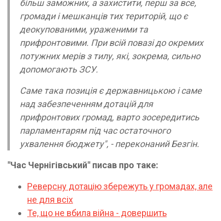
більш заможних, а захистити, перш за все,
громади і мешканців тих територій, що є
деокупованими, ураженими та
прифронтовими. При всій повазі до окремих
потужних мерів з тилу, які, зокрема, сильно
допомогають ЗСУ.
Саме така позиція є державницькою і саме
над забезпеченням дотацій для
прифронтових громад, варто зосередитись
парламентарям під час остаточного
ухвалення бюджету", - переконаний Безгін.
"Час Чернігівський" писав про таке:
Реверсну дотацію збережуть у громадах, але
не для всіх
Те, що не вбила війна - довершить