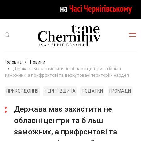
Головна
Новини
Держава має захистити не обласні центри та більш
заможних, а прифронтові та деокуповані території - нардеп
ПРИКОРДОННЯ
ЧЕРНІГІВЩИНА
ПОДАТКИ
ГРОМАДИ
Держава має захистити не
обласні центри та більш
заможних, а прифронтові та