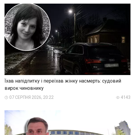
Їхав напідпитку і переїхав жінку насмерть: судовий
вирок чиновнику
07 СЕРПНЯ 2026, 20:22
4143