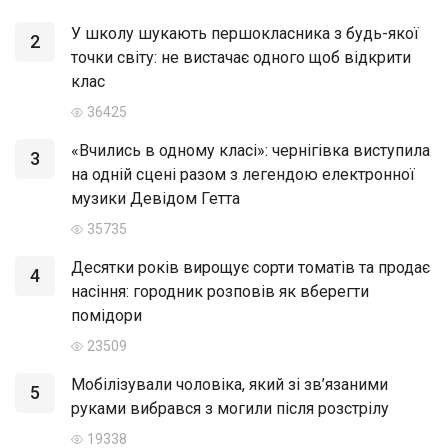
У школу шукають першокласника з будь-якої
2
точки світу: не вистачає одного щоб відкрити
клас
36425
«Вчились в одному класі»: чернігівка виступила
3
на одній сцені разом з легендою електронної
музики Девідом Гетта
35735
Десятки років вирощує сорти томатів та продає
4
насіння: городник розповів як вберегти
помідори
23509
Мобілізували чоловіка, який зі зв’язаними
5
руками вибрався з могили після розстрілу
19338