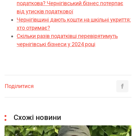
податкова? Чернігівський бізнес потерпає
від утисків податкової
Чернігівщині дають кошти на шкільні укриття:
хто отримає?
Скільки разів податківці перевірятимуть
чернігівські бізнеси у 2024 році
Поділитися
Схожі новини