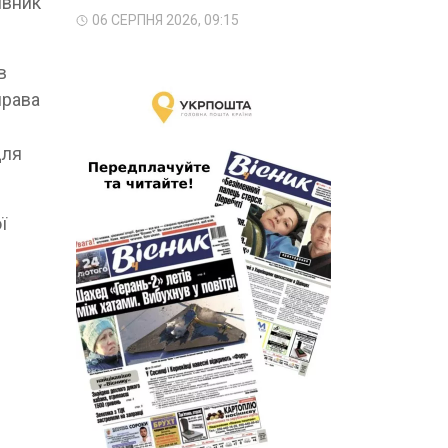
івник
06 СЕРПНЯ 2026, 09:15
в
права
для
ї