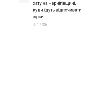
хату на Чернігівщині,
куди їдуть відпочивати
зірки
17726