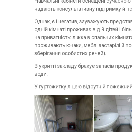
Навчальні кабінети оснащені сучасною 
надають консультативну підтримку й п
Однак, є і негатив, зауважують предст
одній кімнаті проживає від 9 дітей і біл
на приватність: ліжка в спальних кімнат
проживають юнаки, меблі застарілі й пош
зберігання особистих речей).
В укритті закладу бракує запасів продук
води.
У гуртожитку ліцею відсутній пожежний