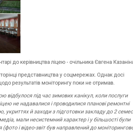
тарі до керівництва ліцею - очільника Євгена Казанін
 сторінці представництва у соцмережах. Однак досі
у щодо результатів моніторингу поки не отримав.
ю відбулося під час зимових канікул, коли послуги
іцею не надавалися і проводилися планові ремонтні
, укриттях й заходи з підготовки закладу до 2 семе
медіа, мали несистемний характер і у більшості були
 (фото і відео-звіт був направлений до моніторингово