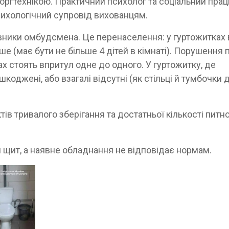
оргтехнікою. Практичний психолог та соціальний прац
сихологічний супровід вихованцям.
авники омбудсмена. Це перенаселення: у гуртожитках 
ьше (має бути не більше 4 дітей в кімнаті). Порушення 
ах стоять впритул одне до одного. У гуртожитку, де
коджені, або взагалі відсутні (як стільці й тумбочки 
тів тривалого зберігання та достатньої кількості питно
 щит, а наявне обладнання не відповідає нормам.