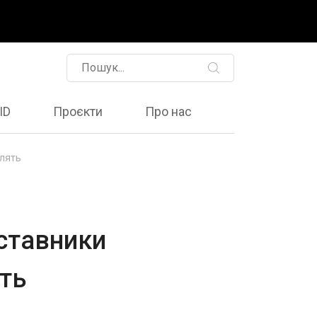
ID
Проєкти
Про нас
алять
дставники
ть