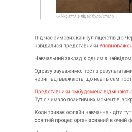
Укриття в ліцеї: було/стало
Під час зимових канікул ліцеїстів до Ч
навідалися представники
Уповноважен
Навчальний заклад є одним з найвідоміш
Одразу зауважимо: пост з результатами
чернігівці вважають, що навіть сам пост
Представники омбудсмена відмічають
Тут є чимало позитивних моментів, зокре
Коли триває офлайн навчання - діти тут
освітній процес організований в очній ф