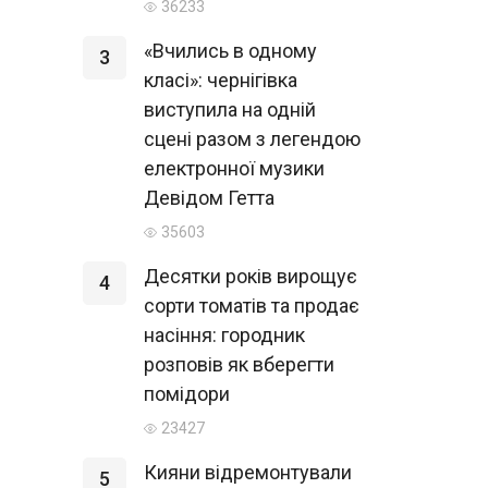
36233
«Вчились в одному
3
класі»: чернігівка
виступила на одній
сцені разом з легендою
електронної музики
Девідом Гетта
35603
Десятки років вирощує
4
сорти томатів та продає
насіння: городник
розповів як вберегти
помідори
23427
Кияни відремонтували
5