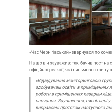
«Час Чернігівський» звернувся по комен
На що він зауважив: так, бачив пост на
офіційної реакції, як і письмового звіт
«Відвідування моніторинговою групо
здобувачам освіти в приміщеннях л
роботи в приміщеннях казарми ліцею
навчання. Зауваження, висвітлені у 
виправлені протягом наступного дня