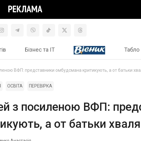
гів
Бізнес та ІТ
Табло 
силеною ВФП: представники омбудсмана критикують, а от батьки хв
Я
ОСВІТА
ПЕРЕВІРКА
цей з посиленою ВФП: пре
кують, а от батьки хваля
енко Анастасія