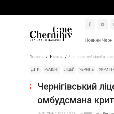
Новини Черні
Головна
Новини
Чернігівський ліцей з по
ДІТИ
РЕМОНТ
ЛІЦЕЙ
ЧЕРНІГІВ
УКРИТТ
Чернігівський лі
омбудсмана крити
31 СІЧНЯ 2025, 17:16
8990
—
Ярмол