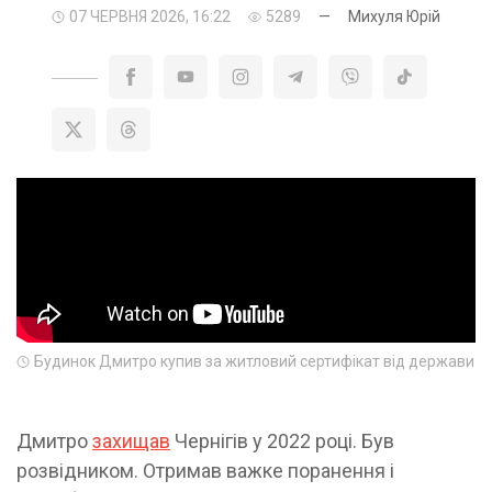
07 ЧЕРВНЯ 2026, 16:22
5289
—
Михуля Юрій
Будинок Дмитро купив за житловий сертифікат від держави
Дмитро
захищав
Чернігів у 2022 році. Був
розвідником. Отримав важке поранення і