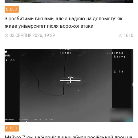
ВIДЕО
З розбитими вікнами, але з надією на допомогу: як
живе університет після ворожої атаки
03 СЕРПНЯ 2026, 19:29
1610
ВIДЕО
Майже 7 км: на Чернігівщині збили російський дрон на