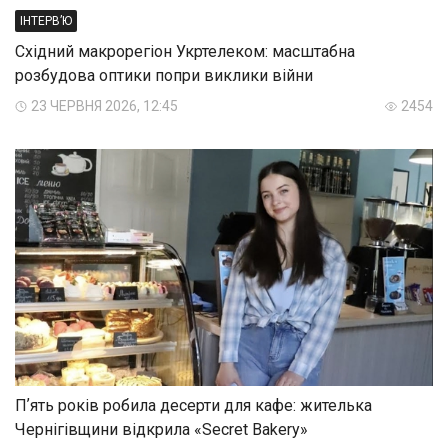
ІНТЕРВ’Ю
Східний макрорегіон Укртелеком: масштабна
розбудова оптики попри виклики війни
23 ЧЕРВНЯ 2026, 12:45
2454
Пʼять років робила десерти для кафе: жителька
Чернігівщини відкрила «Secret Bakery»