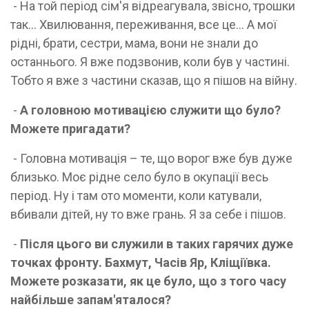
- На той період сім'я відреагувала, звісно, трошки
так... Хвилювання, переживання, все це… А мої
рідні, брати, сестри, мама, вони не знали до
останнього. Я вже подзвонив, коли був у частині.
Тобто я вже з частини сказав, що я пішов на війну.
-
А головною мотивацією служити що було?
Можете пригадати?
- Головна мотивація – те, що ворог вже був дуже
близько. Моє рідне село було в окупації весь
період. Ну і там ото моменти, коли катували,
вбивали дітей, ну то вже грань. Я за себе і пішов.
-
Після цього ви служили в таких гарячих дуже
точках фронту. Бахмут, Часів Яр, Кліщіївка.
Можете розказати, як це було, що з того часу
найбільше запам'яталося?