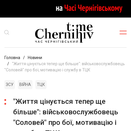
Головна
Новини
"Життя цінується тепер ще більше": військовослужбовець
"Соловей" про бої, мотивацію і службу в ТЦК
ЗСУ
ВІЙНА
ТЦК
"Життя цінується тепер ще
більше": військовослужбовець
"Соловей" про бої, мотивацію і