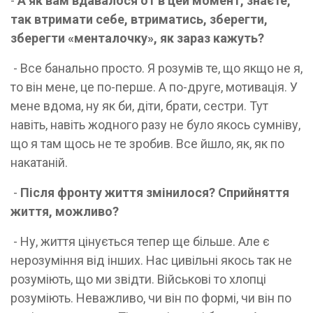
-
А як вам вдавалося от в цей момент, знаєте,
так втримати себе, втриматись, зберегти,
зберегти «менталочку», як зараз кажуть?
- Все банально просто. Я розумів те, що якщо не я,
то він мене, це по-перше. А по-друге, мотивація. У
мене вдома, ну як би, діти, брати, сестри. Тут
навіть, навіть жодного разу не було якось сумніву,
що я там щось не те зробив. Все йшло, як, як по
накатаній.
-
Після фронту життя змінилося? Сприйняття
життя, можливо?
- Ну, життя цінується тепер ще більше. Але є
нерозуміння від інших. Нас цивільні якось так не
розуміють, що ми звідти. Військові то хлопці
розуміють. Неважливо, чи він по формі, чи він по