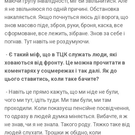
маючи групу інвалідності, міг би звільнитися. Але
я не звільняюся по одній причині. Обстановка
накаляється. Якщо почнуться якісь дії ворога, що
знов масово піде, зброя, руки, броня, каска, все
сформоване, все лежить, зібране. Знов за себе і
погнав. Тут навіть не роздумуючи.
-
Є такий міф, що в ТЦК служать люди, які
ховаються від фронту. Це можна прочитати в
коментарях у соцмережах і так далі. Як до
цього ставитись, коли таке бачите?
- Навіть це прямо кажуть, що ми ніде не були,
чого ми тут, ідіть туди. Ми там були, ми там
проходили. Коли показуєш пенсійне посвідчення,
то одразу в людей думка міняється. Вибачте, я ж
не знав, чи я не знала. Такого роду. Тяжко таке від
людей слухати. Трошки ж обідно, коли