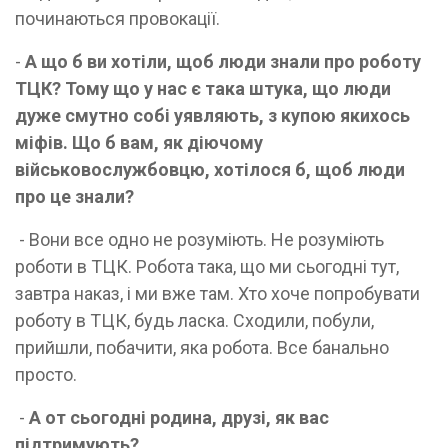
починаються провокації.
-
А що б ви хотіли, щоб люди знали про роботу
ТЦК? Тому що у нас є така штука, що люди
дуже смутно собі уявляють, з купою якихось
міфів. Що б вам, як діючому
військовослужбовцю, хотілося б, щоб люди
про це знали?
- Вони все одно не розуміють. Не розуміють
роботи в ТЦК. Робота така, що ми сьогодні тут,
завтра наказ, і ми вже там. Хто хоче попробувати
роботу в ТЦК, будь ласка. Сходили, побули,
прийшли, побачити, яка робота. Все банально
просто.
-
А от сьогодні родина, друзі, як вас
підтримують?