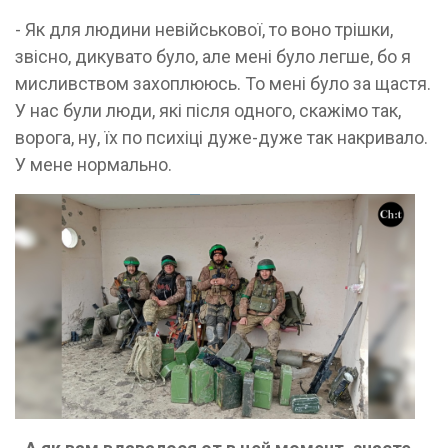
- Як для людини невійськової, то воно трішки,
звісно, дикувато було, але мені було легше, бо я
мисливством захоплююсь. То мені було за щастя.
У нас були люди, які після одного, скажімо так,
ворога, ну, їх по психіці дуже-дуже так накривало.
У мене нормально.