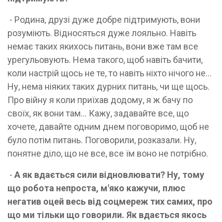
- Родина, друзі дуже добре підтримують, вони
розуміють. Відносяться дуже лояльно. Навіть
немає таких якихось питань, вони вже там все
урегульовують. Нема такого, щоб навіть бачити,
коли настрій щось не те, то навіть ніхто нічого не...
Ну, нема ніяких таких дурних питань, чи ще щось.
Про війну я коли приїхав додому, я ж бачу по
своїх, як вони там... Кажу, задавайте все, що
хочете, давайте одним днем поговоримо, щоб не
було потім питань. Поговорили, розказали. Ну,
понятне діло, що не все, все їм воно не потрібно.
-
А як вдається сили відновлювати? Ну, тому
що робота непроста, м'яко кажучи, плюс
негатив оцей весь від соцмереж тих самих, про
що ми тільки що говорили. Як вдається якось