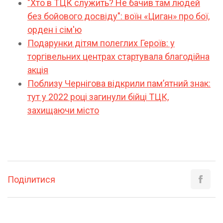
"Хто в ТЦК служить? Не бачив там людей
без бойового досвіду": воїн «Циган» про бої,
орден і сім'ю
Подарунки дітям полеглих Героїв: у
торгівельних центрах стартувала благодійна
акція
Поблизу Чернігова відкрили памʼятний знак:
тут у 2022 році загинули бійці ТЦК,
захищаючи місто
Поділитися