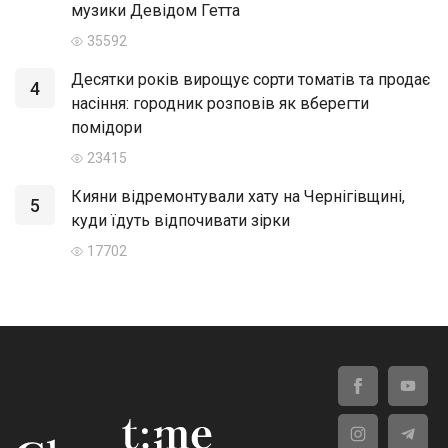
музики Девідом Гетта
35592
Десятки років вирощує сорти томатів та продає
4
насіння: городник розповів як вберегти
помідори
23415
Кияни відремонтували хату на Чернігівщині,
5
куди їдуть відпочивати зірки
17702