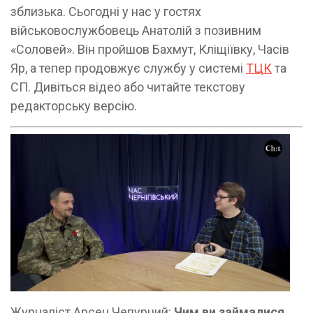
зблизька. Сьогодні у нас у гостях
військовослужбовець Анатолій з позивним
«Соловей». Він пройшов Бахмут, Кліщіївку, Часів
Яр, а тепер продовжує службу у системі
ТЦК
та
СП. Дивіться відео або читайте текстову
редакторську версію.
Журналіст Арсен Чепурний:
Чим ви займалися