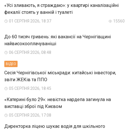
«Усі зливають, я страждаю»: у квартирі каналізаційні
фекалії стоять у ванній і туалеті
01 СЕРПНЯ 2026, 18:37
15560
До 60 тисяч гривень: які вакансії на Чернігівщині
найвисокооплачуваніші
06 СЕРПНЯ 2026, 08:48
ВIДЕО
Сесія Чернігівської міськради: китайські інвестори,
звіти ЖЕКів та ППО
05 СЕРПНЯ 2026, 18:45
«Катерині було 29»: невістка нардепа загинула на
виставці зброї під Києвом
05 СЕРПНЯ 2026, 17:08
Директорка ліцею шукає водія для шкільного