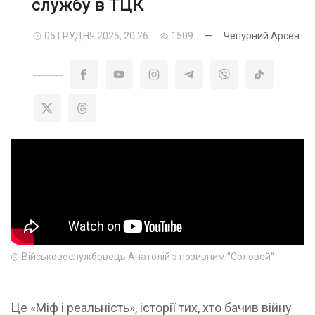
службу в ТЦК
05 ГРУДНЯ 2025, 20:26
1509
—
Чепурний Арсен
Військовослужбовець Анатолій з позивним "Соловей"
Це «Міф і реальність», історії тих, хто бачив війну