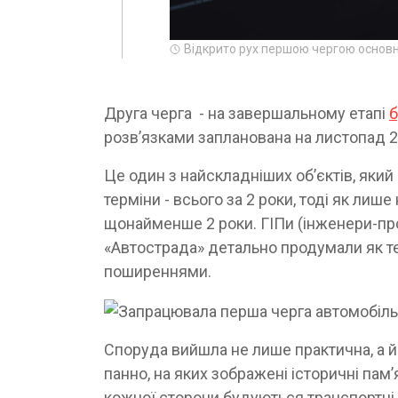
Відкрито рух першою чергою основно
Друга черга - на завершальному етапі
б
розв’язками запланована на листопад 2
Це один з найскладніших об’єктів, який
терміни - всього за 2 роки, тоді як лиш
щонайменше 2 роки. ГІПи (інженери-проє
«Автострада» детально продумали як техн
поширеннями.
Споруда вийшла не лише практична, а й 
панно, на яких зображені історичні пам’я
кожної сторони будуються транспортні 