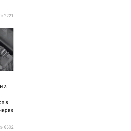
2221
и з
ся з
 через
8602