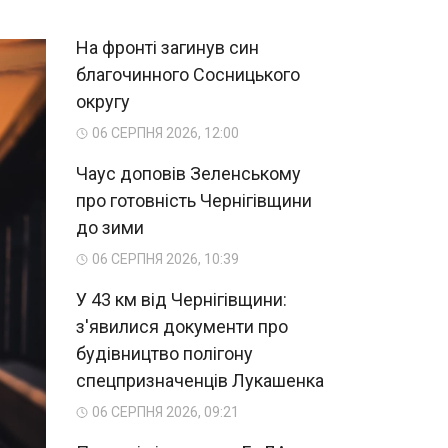
На фронті загинув син
благочинного Сосницького
округу
06 СЕРПНЯ 2026, 12:00
Чаус доповів Зеленському
про готовність Чернігівщини
до зими
06 СЕРПНЯ 2026, 10:39
У 43 км від Чернігівщини:
з'явилися документи про
будівництво полігону
спецпризначенців Лукашенка
06 СЕРПНЯ 2026, 09:21