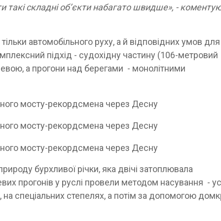
и такі складні об’єкти набагато швидше», - коментую
тільки автомобільного руху, а й відповідних умов для
мплексний підхід - судохідну частину (106-метровий
левою, а прогони над берегами - монолітними
рироду бурхливої річки, яка двічі затоплювала
их прогонів у руслі провели методом насування - ус
, на спеціальних степелях, а потім за допомогою домк