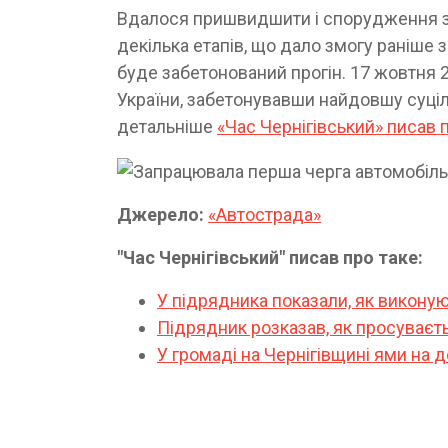
Вдалося пришвидшити і спорудження за
декілька етапів, що дало змогу раніше з
буде забетонований прогін. 17 жовтня 
України, забетонувавши найдовшу суці
детальніше
«Час Чернігівський» писав п
Джерело:
«Автострада»
"Час Чернігівський" писав про таке:
У підрядника показали, як виконуют
Підрядник розказав, як просуваєт
У громаді на Чернігівщині ями на 