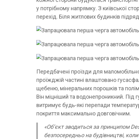
у потрібному напрямку. З київської ст
перехід. Біля житлових будинків підря
Передбачені проїзди для маломобільно
проїжджій частині влаштовано гусасфал
щебеню, мінеральних порошків та поліме
Він міцніший та водонепроникний. Під г
витримує будь-які перепади температур
покриття максимально довговічним.
«Об’єкт зводиться за принципом Des
безпосередньо на будівництві, кол