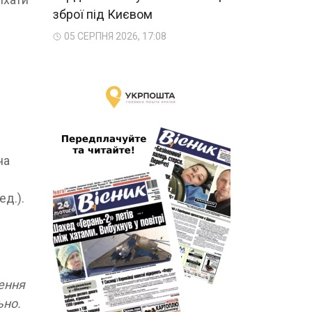
зброї під Києвом
05 СЕРПНЯ 2026, 17:08
на
ед.).
шення
ьно.