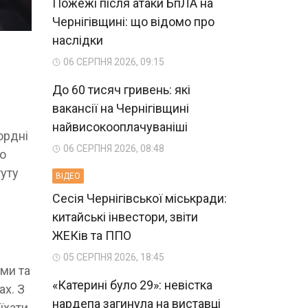
Пожежі після атаки БпЛА на
Чернігівщині: що відомо про
наслідки
06 СЕРПНЯ 2026, 09:15
До 60 тисяч гривень: які
вакансії на Чернігівщині
найвисокооплачуваніші
ордні
06 СЕРПНЯ 2026, 08:48
но
туту
ВIДЕО
Сесія Чернігівської міськради:
китайські інвестори, звіти
ЖЕКів та ППО
05 СЕРПНЯ 2026, 18:45
ами та
«Катерині було 29»: невістка
ах. З
нардепа загинула на виставці
їхати