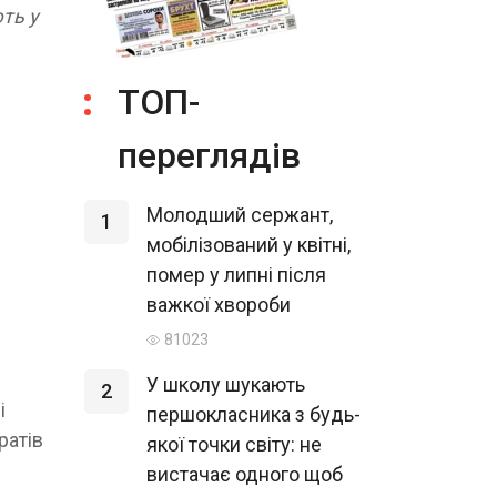
ть у
ТОП-
переглядів
Молодший сержант,
1
мобілізований у квітні,
помер у липні після
важкої хвороби
81023
У школу шукають
2
і
першокласника з будь-
ратів
якої точки світу: не
вистачає одного щоб