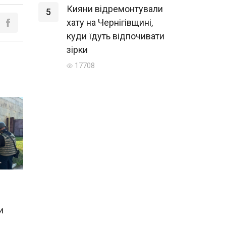
Кияни відремонтували
5
хату на Чернігівщині,
куди їдуть відпочивати
зірки
17708
и