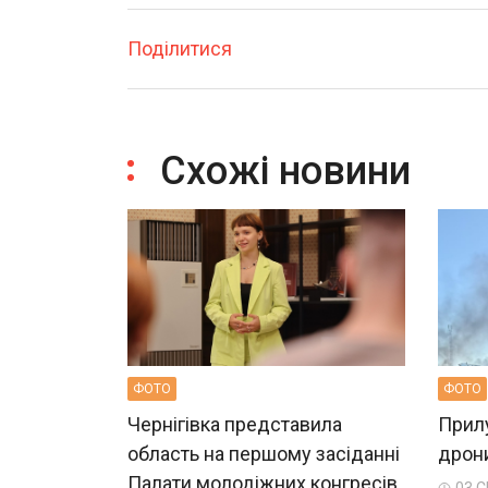
Поділитися
Схожі новини
ФОТО
ФОТО
Чернігівка представила
Прилу
область на першому засіданні
дрон
Палати молодіжних конгресів