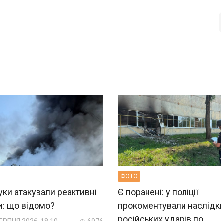
ФОТО
ки атакували реактивні
Є поранені: у поліції
и: що відомо?
прокоментували наслідк
російських ударів по