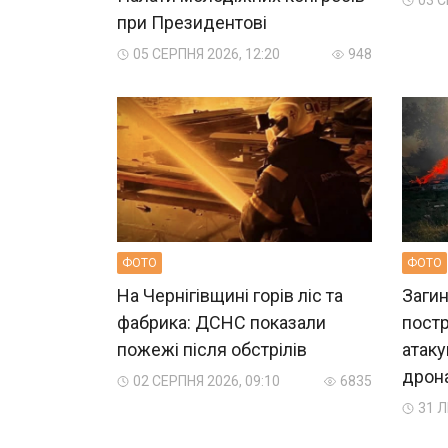
03 С
при Президентові
05 СЕРПНЯ 2026, 12:20
948
ФОТО
ФОТО
На Чернігівщині горів ліс та
Загин
фабрика: ДСНС показали
пост
пожежі після обстрілів
атаку
дрон
02 СЕРПНЯ 2026, 09:10
6835
31 Л