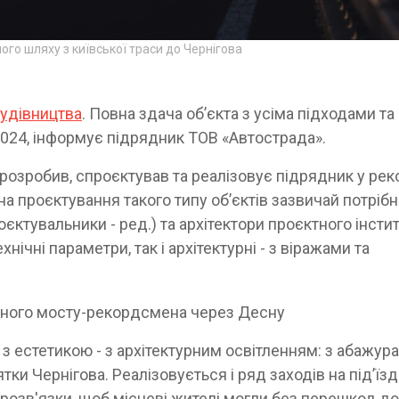
го шляху з київської траси до Чернігова
удівництва
. Повна здача об’єкта з усіма підходами та
024, інформує підрядник ТОВ «Автострада».
 розробив, спроєктував та реалізовує підрядник у рек
е на проєктування такого типу об’єктів зазвичай потріб
ктувальники - ред.) та архітектори проєктного інсти
ічні параметри, так і архітектурні - з віражами та
з естетикою - з архітектурним освітленням: з абажур
тки Чернігова. Реалізовується і ряд заходів на під’їзд
розв'язки, щоб місцеві жителі могли без перешкод до