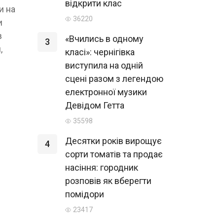
відкрити клас
и на
36220
и
в
«Вчились в одному
3
,
класі»: чернігівка
виступила на одній
сцені разом з легендою
електронної музики
Девідом Гетта
35598
Десятки років вирощує
4
сорти томатів та продає
насіння: городник
розповів як вберегти
помідори
23417