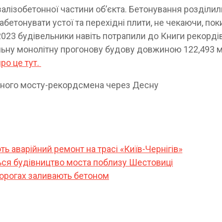
лізобетонної частини об’єкта. Бетонування розділил
абетонувати устої та перехідні плити, не чекаючи, пок
2023 будівельники навіть потрапили до Книги рекорді
льну монолітну прогонову будову довжиною 122,493 м
ро це тут.
ь аварійний ремонт на трасі «Київ-Чернігів»
ься будівництво моста поблизу Шестовиці
дорогах заливають бетоном