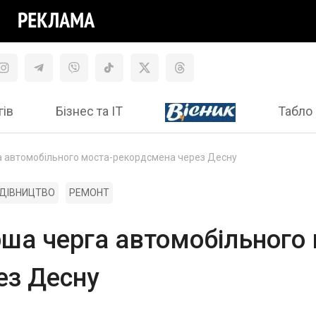
гів
Бізнес та ІТ
Табло 
 автомобільного моста-рекордсмена через Десну
ДІВНИЦТВО
РЕМОНТ
ша черга автомобільного 
ез Десну