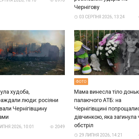
ЕРПНЯ 2026, 18:10
6976
Чернігову
03 СЕРПНЯ 2026, 13:24
ФОТО
ула худоба,
Мама винесла тіло доньк
раждали люди: росіяни
палаючого АТБ: на
вали Чернігівщину
Чернігівщині попрощали
ами
дівчинкою, яка загинула
обстріл
ИПНЯ 2026, 10:01
2049
29 ЛИПНЯ 2026, 14:21