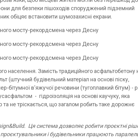
орони для безпеки пішоходів споруджений підземний
дник обіцяє встановити шумозахисні екрани.
го населення. Замість традиційного асфальтобетону 
ьт (штучний будівельний матеріал на основі піску,
р-бітумної в'яжучої речовини (тугоплавкий бітум) - р
усасфальтом - гідроізоляція на основі каучуку, яка
 та не тріскається, що загалом робить таке дорожнє
ign&Build. Ця система дозволяє робити проєктні рі
и проєктувальники і будівельники працюють паралел