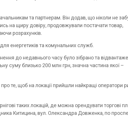
чальникам та партнерам. Він додав, що ніколи не заб
чись на щиру довіру, продовжували постачати товар,
аючи розрахунків.
 для енергетиків та комунальних служб.
нення до недавнього часу було зібрано та відвантаж
ьну суму близько 200 млн грн, значна частина якої –
 про те, щоб на локації прийшли найкращі оператори р
ернігові таких локацій, де можна орендувати торгові пл
дника Китицина, вул. Олександра Довженка, по просп