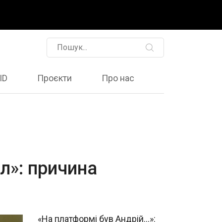
ID
Проєкти
Про нас
л»: причина
«На платформі був Андрій...»: