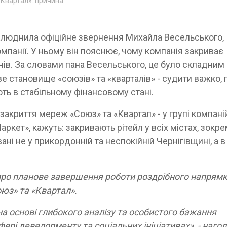
«Квартал»: причина
люднила офіційне звернення Михайла Весельського,
мпанії. У ньому він пояснює, чому компанія закриває
ів. За словами пана Весельського, це було складним
е становище «союзів» та «кварталів» - судити важко, 
ють в стабільному фінансовому стані.
 закриття мереж «Союз» та «Квартал» - у групі компані
аркет», кажуть: закривають рітейл у всіх містах, зокре
ні не у прикордонній та неспокійній Чернігівщині, а в
про планове завершення роботи роздрібного напрям
оюз» та «Квартал».
а основі глибокого аналізу та особистого бажання
ері девелопменту та соціальних ініціативах», - наго