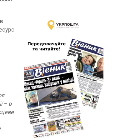
 в
ресурс
оя
ї – в
сцеве
і