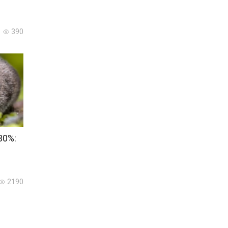
390
30%:
2190