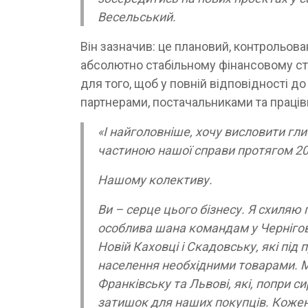
Весельський.
Він зазначив: це плановий, контрольован
абсолютно стабільному фінансовому ста
для того, щоб у повній відповідності до
партнерами, постачальниками та праці
«І найголовніше, хочу висловити г
частиною нашої справи протягом 20
Нашому колективу.
Ви – серце цього бізнесу. Я схиляю
особлива шана командам у Чернігові,
Новій Каховці і Скадовську, які пі
населення необхідними товарами. М
Франківську та Львові, які, попри си
затишок для наших покупців. Кожен і