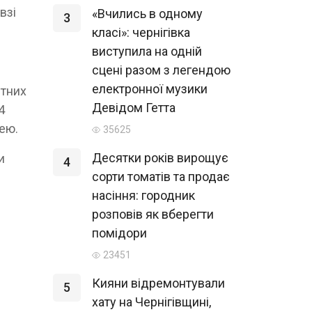
взі
«Вчились в одному
3
класі»: чернігівка
виступила на одній
сцені разом з легендою
електронної музики
ітних
Девідом Гетта
4
цею.
35625
Десятки років вирощує
и
4
сорти томатів та продає
насіння: городник
розповів як вберегти
помідори
23451
Кияни відремонтували
5
хату на Чернігівщині,