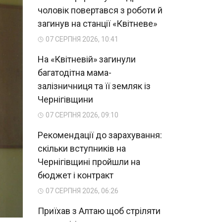
чоловік повертався з роботи й
загинув на станції «Квітневе»
07 СЕРПНЯ 2026, 10:41
На «Квітневій» загинули
багатодітна мама-
залізничниця та її земляк із
Чернігівщини
07 СЕРПНЯ 2026, 09:10
Рекомендації до зарахування:
скільки вступників на
Чернігівщині пройшли на
бюджет і контракт
07 СЕРПНЯ 2026, 06:26
Приїхав з Алтаю щоб стріляти