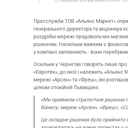
Закриваються магазини «Союз» та 
Пресслужба ТОВ «Альянс Маркет» опри
генерального директора та акціонера ко
роздрібні мережі продовольчих магазин
рішенням. Наскільки важким є фінансов
у компанії запевняють - вони перебува
Оскільки у Чернігові говорять лише про
«Євротек», до якої і належить «Альянс М
мережі «Арсен» та «Фреш», які розташова
цілком спокійній Львівщині.
«Ми прийняли стратегічне рішення 
бізнесу: мереж «Арсен», «Фреш», «С
Це складне рішення було прийнято н
зосередитись на нових проектах у сф