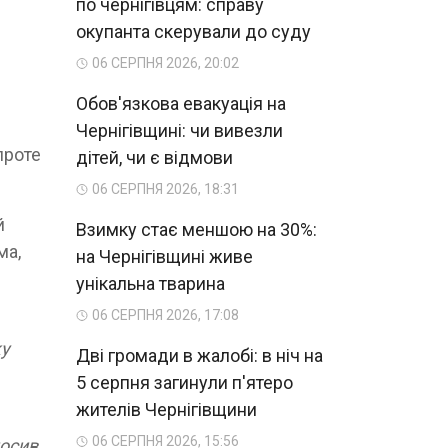
по чернігівцям: справу
окупанта скерували до суду
06 СЕРПНЯ 2026, 20:02
Обов'язкова евакуація на
Чернігівщині: чи вивезли
проте
дітей, чи є відмови
06 СЕРПНЯ 2026, 18:31
й
Взимку стає меншою на 30%:
ма,
на Чернігівщині живе
унікальна тварина
06 СЕРПНЯ 2026, 17:08
ку
Дві громади в жалобі: в ніч на
5 серпня загинули п'ятеро
жителів Чернігівщини
06 СЕРПНЯ 2026, 15:56
лосив