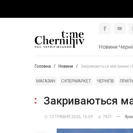
Новини Черні
Головна
Новини
Закриваються магазини «С
МАГАЗИН
СУПЕРМАРКЕТ
ЧЕРНІГІВ
ПРИЛ
Закриваються ма
13 ТРАВНЯ 2026, 16:09
7431
—
Ярм