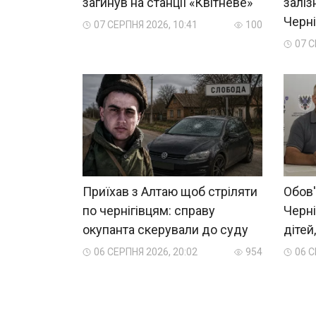
загинув на станції «Квітневе»
заліз
Черн
07 СЕРПНЯ 2026, 10:41
100
07 С
Приїхав з Алтаю щоб стріляти
Обов'
по чернігівцям: справу
Черні
окупанта скерували до суду
дітей
06 СЕРПНЯ 2026, 20:02
954
06 С