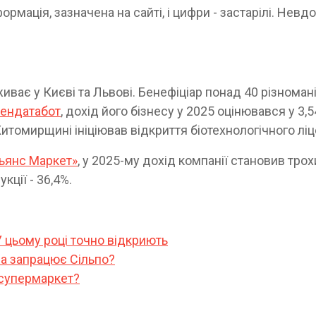
рмація, зазначена на сайті, і цифри - застарілі. Невдо
ває у Києві та Львові. Бенефіціар понад 40 різноман
ендатабот
, дохід його бізнесу у 2025 оцінювався у 3,5
итомирщині ініціював відкриття біотехнологічного лі
ьянс Маркет»
, у 2025-му дохід компанії становив трох
кції - 36,4%.
У цьому році точно відкриють
ва запрацює Сільпо?
 супермаркет?