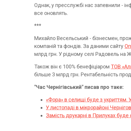
Однак, у пресслужбі нас запевнили - інфо
все оновлять.
***
Михайло Весельський - бізнесмен, прожи
компаній та фондів. За даними сайту
Оп
млрд грн. У рідному селі Радовель на Ж
Також він є 100% бенефіціаром
ТОВ «Ал
більше 3 млрд грн. Рентабельність проду
"Час Чернігівський" писав про таке:
«Фора» в селищі буде з укриттям. 
У листопаді в мікрорайоні Черніго
Замість друкарні в Прилуках буде