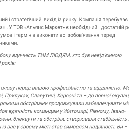
ий і стратегічний вихід із ринку. Компанія перебуває
ні. У ТОВ «Альянс Маркет» є необхідний і достатній 
 умов і термінів виконати всі зобов’язання перед
вниками.
либоку вдячність ТИМ ЛЮДЯМ, хто був невід’ємною
 років:
 голову перед вашою професійністю та відданістю. М
 Прилуках, Славутичі, Херсоні та – до повної окупаці
д прямими обстрілами продовжували забезпечувати мі
оя вдячність командам у Житомирі, Рівному, Івано-
рени, блекаути та обстріли, створювали стабільність 
з вас у своєму місті став символом надійності. Ви –