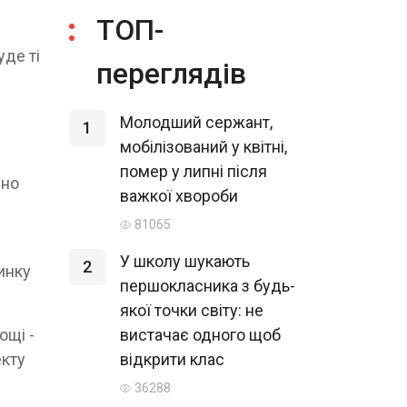
ТОП-
уде ті
переглядів
Молодший сержант,
1
мобілізований у квітні,
помер у липні після
ено
важкої хвороби
81065
У школу шукають
2
инку
першокласника з будь-
якої точки світу: не
ощі -
вистачає одного щоб
екту
відкрити клас
36288