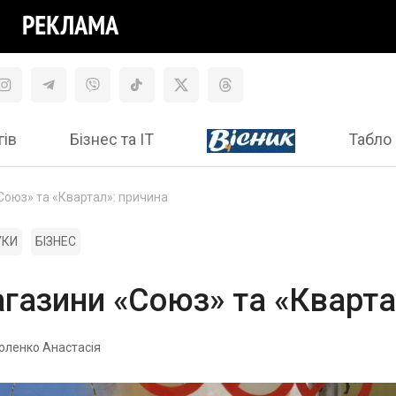
гів
Бізнес та ІТ
Табло 
оюз» та «Квартал»: причина
УКИ
БІЗНЕС
газини «Союз» та «Кварта
оленко Анастасія