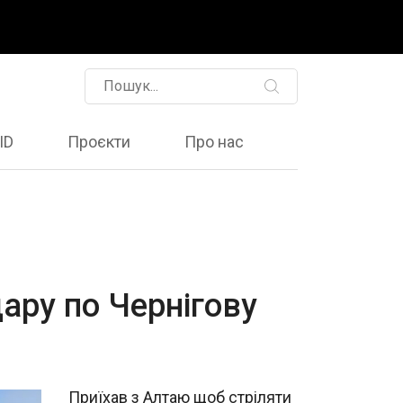
ID
Проєкти
Про нас
дару по Чернігову
Приїхав з Алтаю щоб стріляти