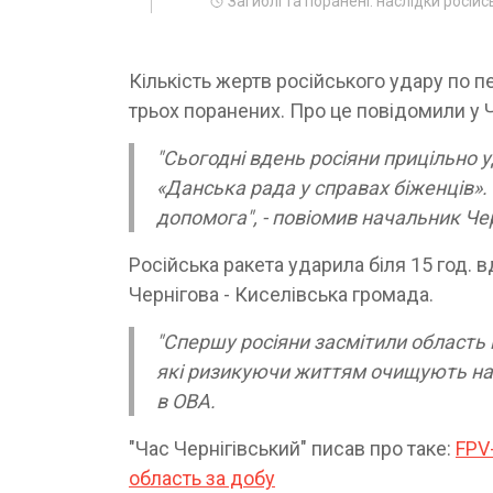
Загиблі та поранені: наслідки російс
Кількість жертв російського удару по п
трьох поранених. Про це повідомили у Ч
"Сьогодні вдень росіяни прицільно у
«Данська рада у справах біженців». 
допомога", - повіомив начальник Чер
Російська ракета ударила біля 15 год. 
Чернігова - Киселівська громада.
"Спершу росіяни засмітили область 
які ризикуючи життям очищують нашу
в ОВА.
"Час Чернігівський" писав про таке:
FPV-
область за добу