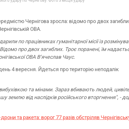
ького удару по Чернігову. Фото з місця удару
ередмістю Чернігова зросла: відомо про двох загибли
ернігівській ОВА.
дарили по працівниках гуманітарної місії із розмінув
Відомо про двох загиблих. Троє поранені, їм надаєть
нігівської ОВА Вʼячеслав Чаус.
вдень 4 вересня. Йдеться про територію неподалік
вибухівкою та мінами. Зараз вбивають людей, цивіл
 землю від наслідків російського вторгнення", - д
дрони та ракета: ворог 77 разів обстріляв Чернігівськ