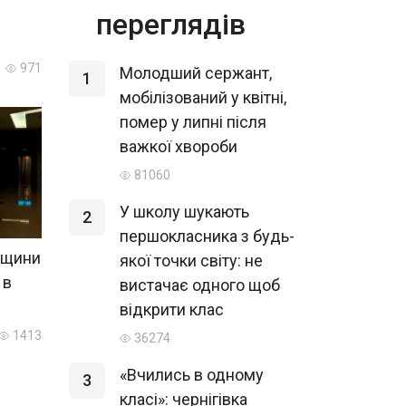
переглядів
971
Молодший сержант,
1
мобілізований у квітні,
помер у липні після
важкої хвороби
81060
У школу шукають
2
першокласника з будь-
вщини
якої точки світу: не
 в
вистачає одного щоб
відкрити клас
1413
36274
«Вчились в одному
3
класі»: чернігівка