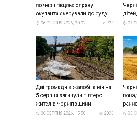
по чернігівцям: справу
Черні
окупанта скерували до суду
дітей
06 СЕРПНЯ 2026, 20:02
728
06 С
Дві громади в жалобі: в ніч на
Черні
5 серпня загинули п'ятеро
пона
жителів Чернігівщини
ранні
06 СЕРПНЯ 2026, 15:56
2006
06 С