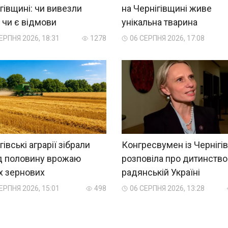
гівщині: чи вивезли
на Чернігівщині живе
, чи є відмови
унікальна тварина
ЕРПНЯ 2026, 18:31
1278
06 СЕРПНЯ 2026, 17:08
гівські аграрії зібрали
Конгресвумен із Чернігі
д половину врожаю
розповіла про дитинство
х зернових
радянській Україні
ЕРПНЯ 2026, 15:01
498
06 СЕРПНЯ 2026, 13:28