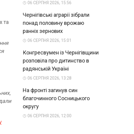
06 СЕРПНЯ 2026, 15:56
Чернігівські аграрії зібрали
х та
понад половину врожаю
ранніх зернових
06 СЕРПНЯ 2026, 15:01
ання
ся
Конгресвумен із Чернігівщини
розповіла про дитинство в
радянській Україні
06 СЕРПНЯ 2026, 13:28
На фронті загинув син
ьних,
благочинного Сосницького
одали
округу
06 СЕРПНЯ 2026, 12:00
у