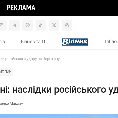
гів
Бізнес та ІТ
Табло 
дки російського удару по Чернігову
ИБЛИЙ
ні: наслідки російського у
сенко Максим