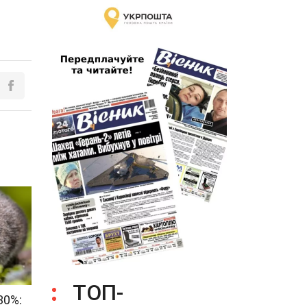
ТОП-
30%: