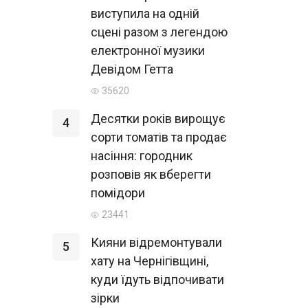
виступила на одній
сцені разом з легендою
електронної музики
Девідом Гетта
35620
Десятки років вирощує
4
сорти томатів та продає
насіння: городник
розповів як вберегти
помідори
23441
Кияни відремонтували
5
хату на Чернігівщині,
куди їдуть відпочивати
зірки