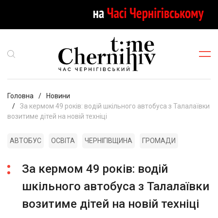
Головна
Новини
За кермом 49 років: водій шкільного автобуса з Талалаївки
возитиме дітей на новій техніці
АВТОБУС
ОСВІТА
ЧЕРНІГІВЩИНА
ГРОМАДИ
За кермом 49 років: водій
шкільного автобуса з Талалаївки
возитиме дітей на новій техніці