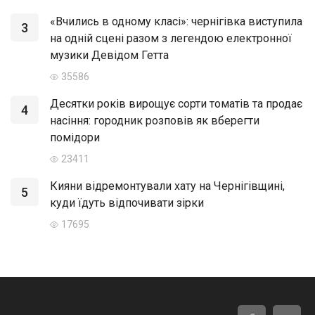
«Вчились в одному класі»: чернігівка виступила
3
на одній сцені разом з легендою електронної
музики Девідом Гетта
35586
Десятки років вирощує сорти томатів та продає
4
насіння: городник розповів як вберегти
помідори
23411
Кияни відремонтували хату на Чернігівщині,
5
куди їдуть відпочивати зірки
17695