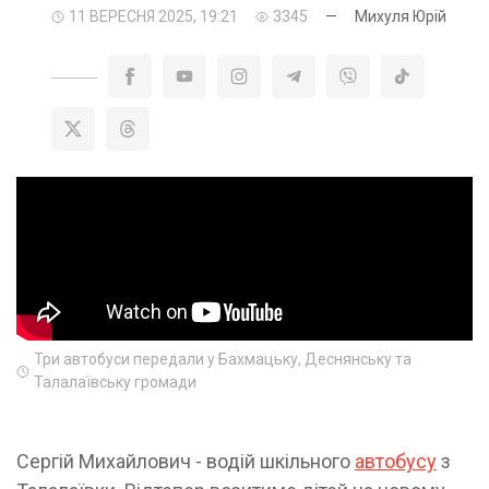
11 ВЕРЕСНЯ 2025, 19:21
3345
—
Михуля Юрій
Три автобуси передали у Бахмацьку, Деснянську та
Талалаївську громади
Сергій Михайлович - водій шкільного
автобусу
з