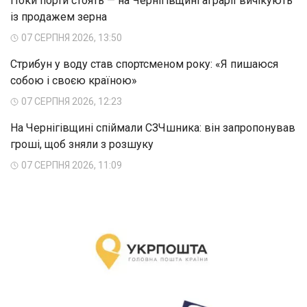
Поки порти стоять — на Чернігівщині аграрії вичікують
із продажем зерна
07 СЕРПНЯ 2026, 13:50
Стрибун у воду став спортсменом року: «Я пишаюся
собою і своєю країною»
07 СЕРПНЯ 2026, 12:23
На Чернігівщині спіймали СЗЧшника: він запропонував
гроші, щоб зняли з розшуку
07 СЕРПНЯ 2026, 11:09