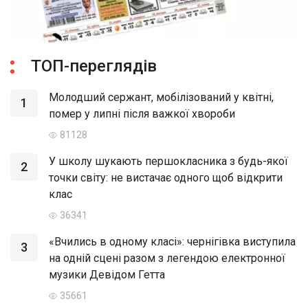
ТОП-переглядів
Молодший сержант, мобілізований у квітні,
1
помер у липні після важкої хвороби
81128
У школу шукають першокласника з будь-якої
2
точки світу: не вистачає одного щоб відкрити
клас
36341
«Вчились в одному класі»: чернігівка виступила
3
на одній сцені разом з легендою електронної
музики Девідом Гетта
35661