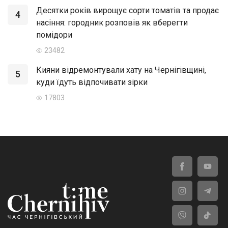
Десятки років вирощує сорти томатів та продає
4
насіння: городник розповів як вберегти
помідори
23482
Кияни відремонтували хату на Чернігівщині,
5
куди їдуть відпочивати зірки
17803