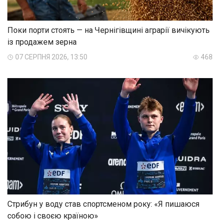
Поки порти стоять — на Чернігівщині аграрії вичікують
із продажем зерна
07 СЕРПНЯ 2026, 13:50
468
Стрибун у воду став спортсменом року: «Я пишаюся
собою і своєю країною»