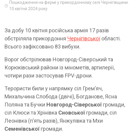
Пошкодження на фермі у прикордонному селі Чернігівщини.
10 квітня 2024 року
За добу 10 квітня російська армія 17 разів
обстріляла прикордоння
Чернігівської
області.
Всього зафіксовано 83 вибухи.
Ворог обстрілював Новгород-Сіверський та
Корюківський райони із мінометів, артилерії,
чотири рази застосував FPV-дрони.
Терористи били у напрямку сіл Гремʼяч,
Михальчина Слобода (двічі), Богданове, Ясна
Поляна та Бучки
Новгород-Сіверської
громади,
сіл Клюси та Хрінівка
Сновської
громади, сіл
Леонівка (пʼять разів), Янжулівка та Мхи
Семенівської
громади.