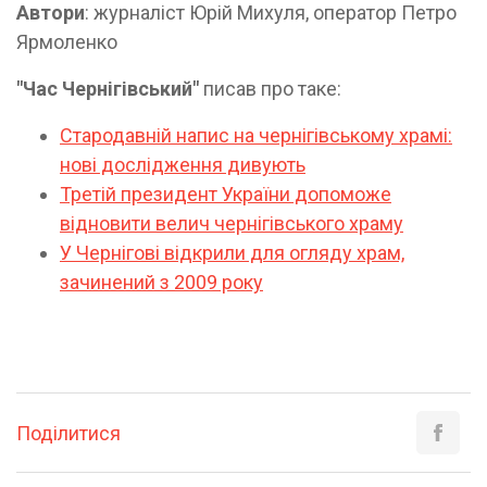
Автори
: журналіст Юрій Михуля, оператор Петро
Ярмоленко
"Час Чернігівський"
писав про таке:
Стародавній напис на чернігівському храмі:
нові дослідження дивують
Третій президент У
країни допоможе
відновити велич чернігівського храму
У Чернігові відкрили для огляду храм,
зачинений з 2009 року
Поділитися