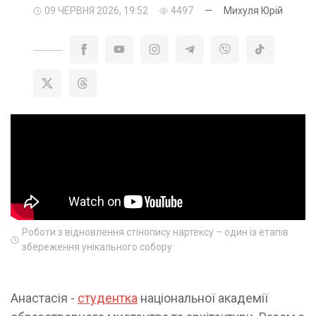
09 ЧЕРВНЯ 2026, 19:52
4497
—
Михуля Юрій
Роботи з відновлення стінопису нартексу – один із етапів
збереження унікального собору
Анастасія -
студентка
національної академії