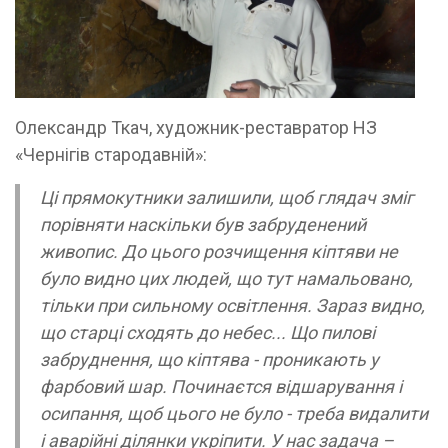
Олександр Ткач, художник-реставратор НЗ
«Чернігів стародавній»:
Ці прямокутники залишили, щоб глядач зміг
порівняти наскільки був забруденений
живопис. До цього розчищення кіптяви не
було видно цих людей, що тут намальовано,
тільки при сильному освітлення. Зараз видно,
що старці сходять до небес... Що пилові
забруднення, що кіптява - проникають у
фарбовий шар. Починаєтся відшарування і
осипання, щоб цього не було - треба видалити
і аварійні ділянки укріпити. У нас задача –