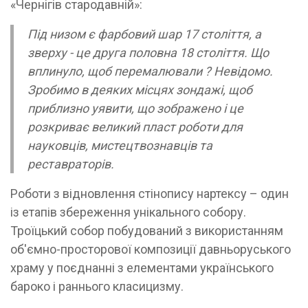
«Чернігів стародавній»:
Під низом є фарбовий шар 17 століття, а
зверху - це друга половна 18 століття. Що
вплинуло, щоб перемалювали ? Невідомо.
Зробимо в деяких місцях зондажі, щоб
приблизно уявити, що зображено і це
розкриває великий пласт роботи для
науковців, мистецтвознавців та
реставраторів.
Роботи з відновлення стінопису нартексу – один
із етапів збереження унікального собору.
Троїцький собор побудований з використанням
об'ємно-просторової композиції давньоруського
храму у поєднанні з елементами українського
бароко і раннього класицизму.