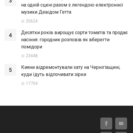
3
на одній сцені разом з легендою електронної
музики Девідом Гетта
35624
Десятки років вирощує сорти томатів та продає
4
насіння: городник розповів як вберегти
помідори
23448
Кияни відремонтували хату на Чернігівщині,
5
куди їдуть відпочивати зірки
17754