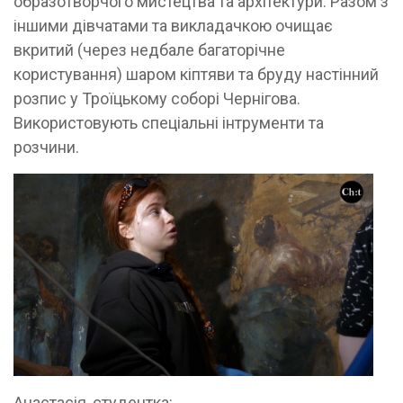
образотворчого мистецтва та архітектури. Разом з
іншими дівчатами та викладачкою очищає
вкритий (через недбале багаторічне
користування) шаром кіптяви та бруду настінний
розпис у Троїцькому соборі Чернігова.
Використовують спеціальні інтрументи та
розчини.
Анастасія, студентка: