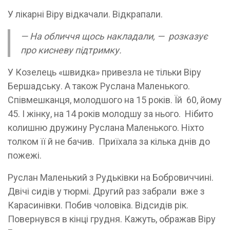
У лікарні Віру відкачали. Відкрапали.
— На обличчя щось накладали, — розказує
про кисневу підтримку.
У Козелець «швидка» привезла не тільки Віру
Бершадську. А також Руслана Маленького.
Співмешканця, молодшого на 15 років. Їй 60, йому
45. І жінку, на 14 років молодшу за нього. Нібито
колишню дружину Руслана Маленького. Ніхто
толком її й не бачив. Приїхала за кілька днів до
пожежі.
Руслан Маленький з Рудьківки на Бобровиччині.
Двічі сидів у тюрмі. Другий раз забрали вже з
Карасинівки. Побив чоловіка. Відсидів рік.
Повернувся в кінці грудня. Кажуть, ображав Віру