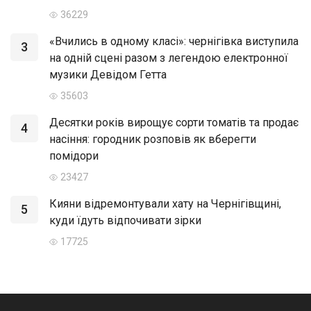
36229
«Вчились в одному класі»: чернігівка виступила
3
на одній сцені разом з легендою електронної
музики Девідом Гетта
35603
Десятки років вирощує сорти томатів та продає
4
насіння: городник розповів як вберегти
помідори
23427
Кияни відремонтували хату на Чернігівщині,
5
куди їдуть відпочивати зірки
17725