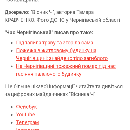
Джерело
: "Вісник Ч", авторка Тамара
КРАВЧЕНКО. Фото ДСНС у Чернігівській області
"Час Чернігівський" писав про таке:
Підпалила траву та згоріла сама
Пожежа в житловому будинку на
Чернігівщині: знайдено тіло загиблого
На Чернігівщині пожежний помер під час
гасіння палаючого будинку
Ще більше цікавої інформації читайте та дивіться
на цифрових майданчиках "Вісника Ч":
Фейсбук
Youtube
Телеграм