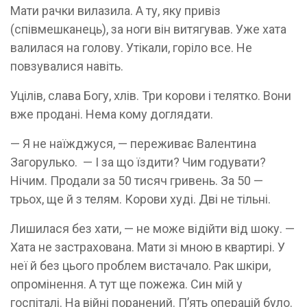
Мати рачки вилазила. А ту, яку привіз
(співмешканець), за ноги він витягував. Уже хата
валилася на голову. Утікали, горіло все. Не
повзувалися навіть.
Уцілів, слава Богу, хлів. Три корови і телятко. Вони
вже продані. Нема кому доглядати.
— Я не наїжджуся, — переживає Валентина
Загорулько. — І за що їздити? Чим годувати?
Нічим. Продали за 50 тисяч гривень. За 50 —
трьох, ще й з телям. Корови худі. Дві не тільні.
Лишилася без хати, — не може відійти від шоку. —
Хата не застрахована. Мати зі мною в квартирі. У
неї й без цього проблем вистачало. Рак шкіри,
опромінення. А тут ще пожежа. Син мій у
госпіталі. На війні поранений. П’ять операцій було.