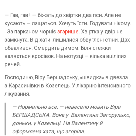
— Гав, гав! — біжать до хвіртки два пси. Але не
кусають — лащаться. Хочуть їсти. Годувати нікому.
За парканом чорніє
згарище
. Хвіртка у двір не
замкнута. Від хати лишилися обвуглені стіни. Дах
обвалився. Смердить димом. Біля стежки
валяється кросівок. На мотузці — кілька вцілілих
речей.
Господиню, Віру Бершадську, «швидка» відвезла
з Карасинівки в Козелець. У лікарню інтенсивного
лікування.
— Нормально все, — невесело мовить Віра
БЕРШАДСЬКА. Вона у Валентини Загорулько,
доньки, у Козельці. На Валентину й
оформлена хата, що згоріла.