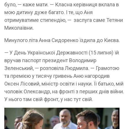
було, — каже мати. — Класна керівниця вклала в
мою дитину дуже багато. І те, що Аня
отримуватиме стипендію, — заслуга саме Тетяни
Миколаївни.
Минулого літа Анна Сидоренко їздила до Києва.
— У День Української Державності (15 липня) їй
вручав паспорт президент Володимир
Зеленський, — розповіла Людмила. — Грамотою
та премією у тисячу гривень Аню нагородив
Оксен Лісовий, міністр освіти і науки. Її батько, мій
чоловік Олександр, на фронті з перших днів війни.
У нього там свій фронт, у нас тут свій.