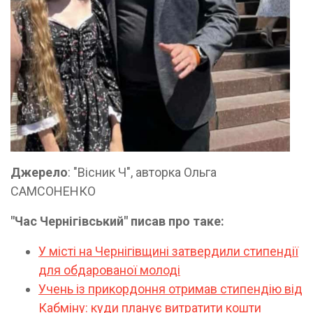
Джерело
: "Вісник Ч", авторка Ольга
САМСОНЕНКО
"Час Чернігівський" писав про таке:
У місті на Чернігівщині затвердили стипендії
для обдарованої молоді
Учень із прикордоння отримав стипендію від
Кабміну: куди планує витратити кошти