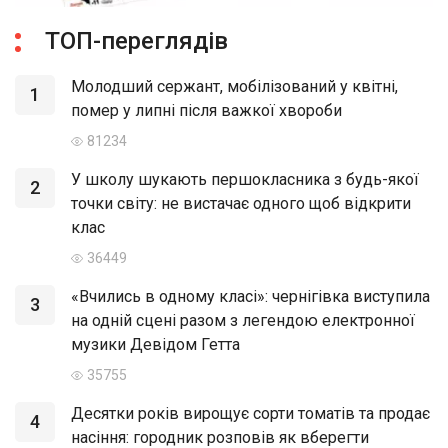
ТОП-переглядів
Молодший сержант, мобілізований у квітні,
1
помер у липні після важкої хвороби
81234
У школу шукають першокласника з будь-якої
2
точки світу: не вистачає одного щоб відкрити
клас
36449
«Вчились в одному класі»: чернігівка виступила
3
на одній сцені разом з легендою електронної
музики Девідом Гетта
35755
Десятки років вирощує сорти томатів та продає
4
насіння: городник розповів як вберегти