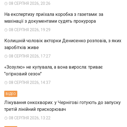
08 СЕРПНЯ 2026, 20:26
На експертизу приїхала коробка з газетами: за
махінації з документами судять прокурора
08 СЕРПНЯ 2026, 19:29
Колишній чоловік акторки Денисенко розповів, з яких
заробітків живе
08 СЕРПНЯ 2026, 17:27
«Зозулю» не купувала, а вона виросла: триває
"огірковий сезон"
08 СЕРПНЯ 2026, 14:37
ВIДЕО
Лікування онкохворих: у Чернігові готують до запуску
третій лінійний прискорювач
08 СЕРПНЯ 2026, 13:22