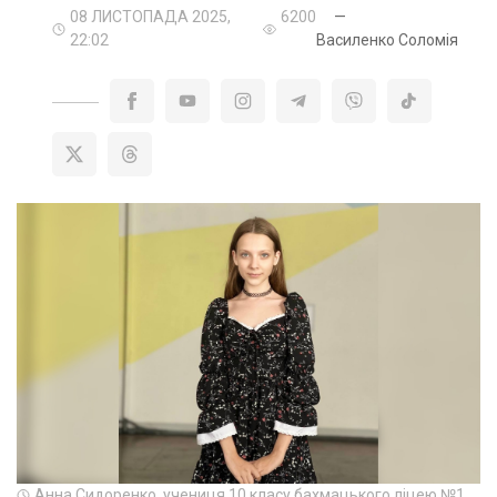
08 ЛИСТОПАДА 2025,
6200
—
22:02
Василенко Соломія
Анна Сидоренко, учениця 10 класу бахмацького ліцею №1