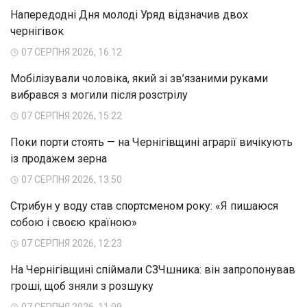
Напередодні Дня молоді Уряд відзначив двох
чернігівок
07 СЕРПНЯ 2026, 16:12
Мобілізували чоловіка, який зі зв’язаними руками
вибрався з могили після розстрілу
07 СЕРПНЯ 2026, 15:22
Поки порти стоять — на Чернігівщині аграрії вичікують
із продажем зерна
07 СЕРПНЯ 2026, 13:50
Стрибун у воду став спортсменом року: «Я пишаюся
собою і своєю країною»
07 СЕРПНЯ 2026, 12:23
На Чернігівщині спіймали СЗЧшника: він запропонував
гроші, щоб зняли з розшуку
07 СЕРПНЯ 2026, 11:09