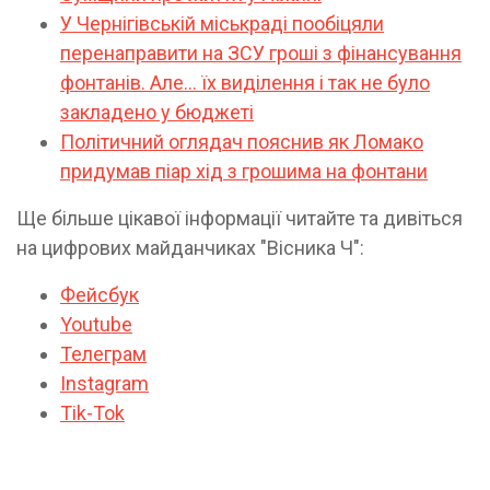
У Чернігівській міськраді пообіцяли
перенаправити на ЗСУ гроші з фінансування
фонтанів. Але… їх виділення і так не було
закладено у бюджеті
Політичний оглядач пояснив як Ломако
придумав піар хід з грошима на фонтани
Ще більше цікавої інформації читайте та дивіться
на цифрових майданчиках "Вісника Ч":
Фейсбук
Youtube
Телеграм
Instagram
Tik-Tok