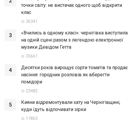
2
точки світу: не вистачає одного щоб відкрити
клас
36341
«Вчились в одному класі»: чернігівка виступила
3
на одній сцені разом з легендою електронної
музики Девідом Гетта
35661
Десятки років вирощує сорти томатів та продає
4
насіння: городник розповів як вберегти
помідори
23482
Кияни відремонтували хату на Чернігівщині,
5
куди їдуть відпочивати зірки
17803