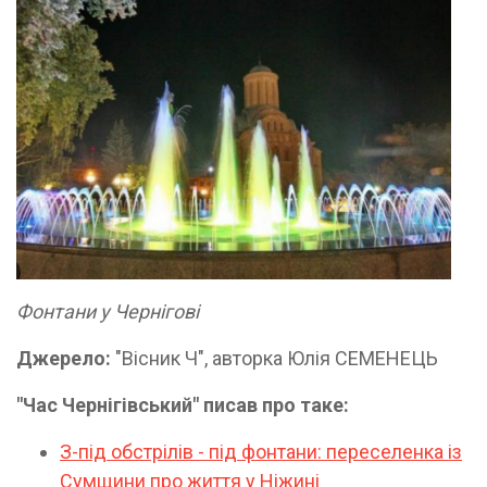
Фонтани у Чернігові
Джерело:
"Вісник Ч", авторка Юлія СЕМЕНЕЦЬ
"Час Чернігівський" писав про таке:
З-під обстрілів - під фонтани: переселенка із
Сумщини про життя у Ніжині