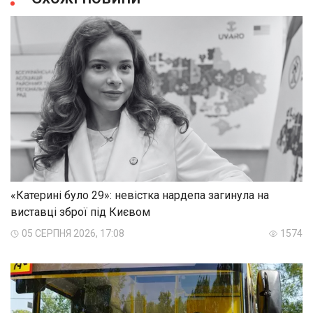
«Катерині було 29»: невістка нардепа загинула на
виставці зброї під Києвом
05 СЕРПНЯ 2026, 17:08
1574