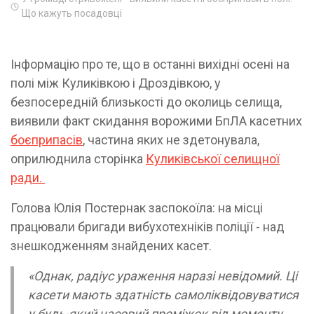
Що кажуть посадовці
Інформацію про те, що в останні вихідні осені на
полі між Куликівкою і Дроздівкою, у
безпосередній близькості до околиць селища,
виявили факт скидання ворожими БпЛА касетних
боєприпасів
, частина яких не здетонувала,
оприлюднила сторінка
Куликівської селищної
ради.
Голова Юлія Постернак заспокоїла: на місці
працювали бригади вибухотехніків поліції - над
знешкодженням знайдених касет.
«Однак, радіус ураження наразі невідомий. Ці
касети мають здатність самоліквідовуватися
у будь-який часовий проміжок від моменту