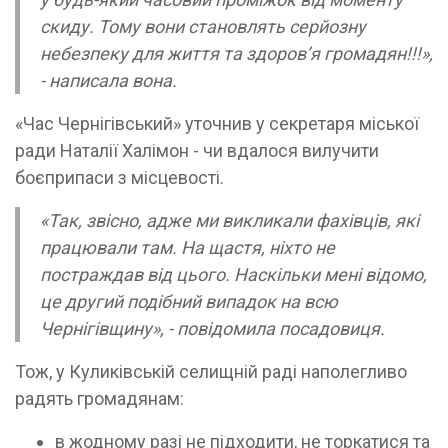
скиду. Тому вони становлять серйозну
небезпеку для життя та здоров’я громадян!!!»,
- написала вона.
«Час Чернігівський» уточнив у секретаря міської
ради Наталії Халімон - чи вдалося вилучити
боєприпаси з місцевості.
«Так, звісно, адже ми викликали фахівців, які
працювали там. На щастя, ніхто не
постраждав від цього. Наскільки мені відомо,
це другий подібний випадок на всю
Чернігівщину», - повідомила посадовиця.
Тож, у Куликівській селищній раді наполегливо
радять громадянам:
в жодному разі не підходити, не торкатися та