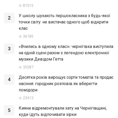
81015
У школу шукають першокласника з будь-якої
2
точки світу: не вистачає одного щоб відкрити
клас
36185
«Вчились в одному класі»: чернігівка виступила
3
на одній сцені разом з легендою електронної
музики Девідом Гетта
35587
Десятки років вирощує сорти томатів та продає
4
насіння: городник розповів як вберегти
помідори
23413
Кияни відремонтували хату на Чернігівщині,
5
куди їдуть відпочивати зірки