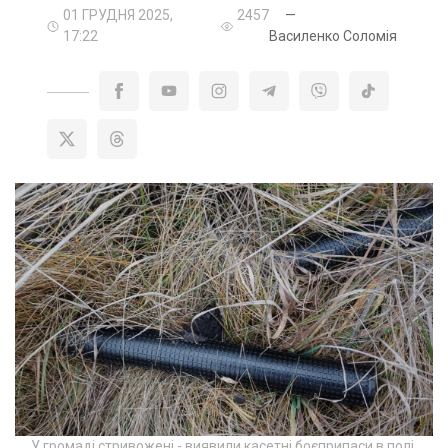
01 ГРУДНЯ 2025,
2457
—
17:22
Василенко Соломія
У громаді стривожені - виявили касетні боєприпаси в полі.