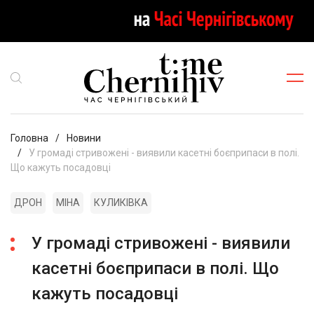
Головна
Новини
У громаді стривожені - виявили касетні боєприпаси в полі.
Що кажуть посадовці
ДРОН
МІНА
КУЛИКІВКА
У громаді стривожені - виявили
касетні боєприпаси в полі. Що
кажуть посадовці