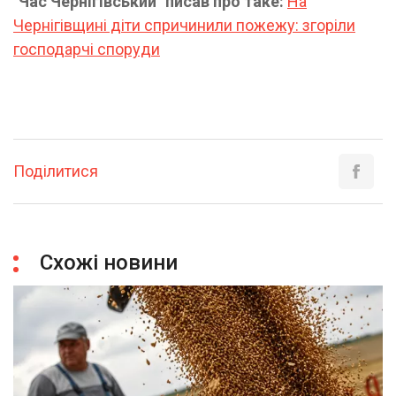
"Час Чернігівський" писав про таке:
На
Чернігівщині діти спричинили пожежу: згоріли
господарчі споруди
Поділитися
Схожі новини