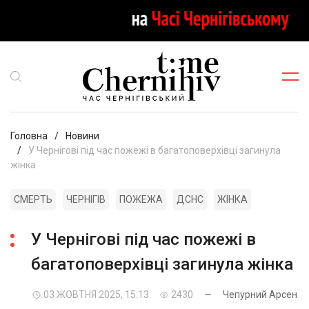
Головна
Новини
У Чернігові під час пожежі в багатоповерхівці загинула
жінка
СМЕРТЬ
ЧЕРНІГІВ
ПОЖЕЖА
ДСНС
ЖІНКА
У Чернігові під час пожежі в
багатоповерхівці загинула жінка
03 ЖОВТНЯ 2025, 15:13
2430
—
Чепурний Арсен