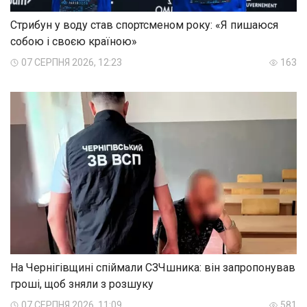
Стрибун у воду став спортсменом року: «Я пишаюся
собою і своєю країною»
07 СЕРПНЯ 2026, 12:23
163
На Чернігівщині спіймали СЗЧшника: він запропонував
гроші, щоб зняли з розшуку
07 СЕРПНЯ 2026, 11:09
581