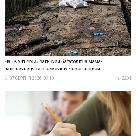
На «Квітневій» загинули багатодітна мама-
залізничниця та її земляк із Чернігівщини
07 СЕРПНЯ 2026, 09:10
2201