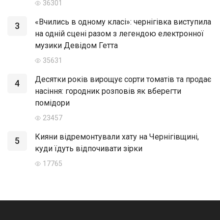
36301
«Вчились в одному класі»: чернігівка виступила
3
на одній сцені разом з легендою електронної
музики Девідом Гетта
35631
Десятки років вирощує сорти томатів та продає
4
насіння: городник розповів як вберегти
помідори
23457
Кияни відремонтували хату на Чернігівщині,
5
куди їдуть відпочивати зірки
17765