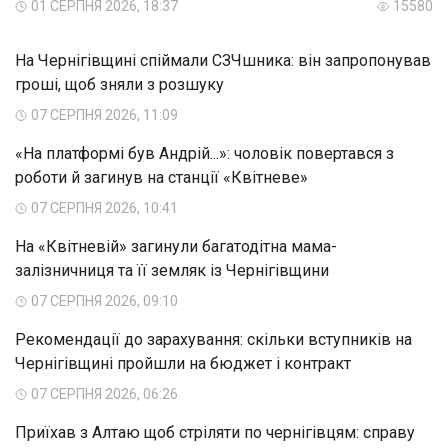
01 СЕРПНЯ 2026, 18:37
15580
На Чернігівщині спіймали СЗЧшника: він запропонував
гроші, щоб зняли з розшуку
07 СЕРПНЯ 2026, 11:09
«На платформі був Андрій...»: чоловік повертався з
роботи й загинув на станції «Квітневе»
07 СЕРПНЯ 2026, 10:41
На «Квітневій» загинули багатодітна мама-
залізничниця та її земляк із Чернігівщини
07 СЕРПНЯ 2026, 09:10
Рекомендації до зарахування: скільки вступників на
Чернігівщині пройшли на бюджет і контракт
07 СЕРПНЯ 2026, 06:26
Приїхав з Алтаю щоб стріляти по чернігівцям: справу