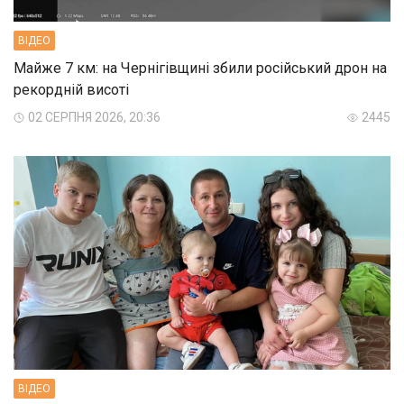
ВIДЕО
Майже 7 км: на Чернігівщині збили російський дрон на
рекордній висоті
02 СЕРПНЯ 2026, 20:36
2445
ВIДЕО