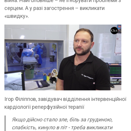
війна. Найголовніше – не ігнорувати проблеми з
серцем. А у разі загострення – викликати
«швидку».
Ігор Філіппов, завідувач відділення інтервенційної
кардіології реперфузійної терапії
Якщо дійсно стало зле, біль за грудиною,
слабкість, кинуло в піт - треба викликати