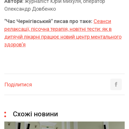
Автори
: журналіст Юрій Михуля, оператор
Олександр Довбенко
"Час Чернігівський" писав про таке:
Сеанси
релаксації, пісочна терапія, новітні тести: як в
дитячій лікарні працює новий центр ментального
здоров’я
Поділитися
Схожі новини