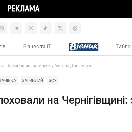
гів
Бізнес та ІТ
Табло 
 на Чернігівщині: загинули у боях на Донеччині
ІВАНІВКА
ЗАГИБЛИЙ
ЗСУ
поховали на Чернігівщині: 