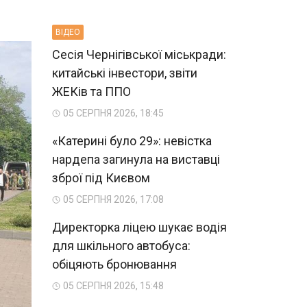
ВIДЕО
Сесія Чернігівської міськради:
китайські інвестори, звіти
ЖЕКів та ППО
05 СЕРПНЯ 2026, 18:45
«Катерині було 29»: невістка
нардепа загинула на виставці
зброї під Києвом
05 СЕРПНЯ 2026, 17:08
Директорка ліцею шукає водія
для шкільного автобуса:
обіцяють бронювання
05 СЕРПНЯ 2026, 15:48