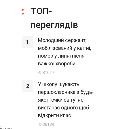
ТОП-
переглядів
Молодший сержант,
1
мобілізований у квітні,
помер у липні після
важкої хвороби
81017
У школу шукають
2
першокласника з будь-
якої точки світу: не
вистачає одного щоб
відкрити клас
36189
у ніс