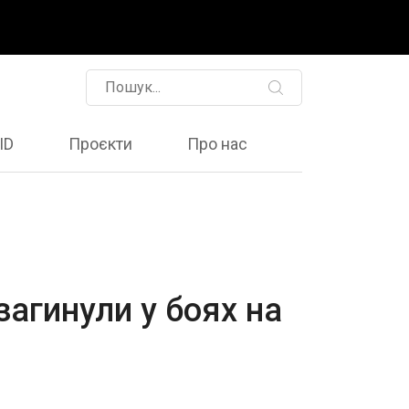
ID
Проєкти
Про нас
загинули у боях на