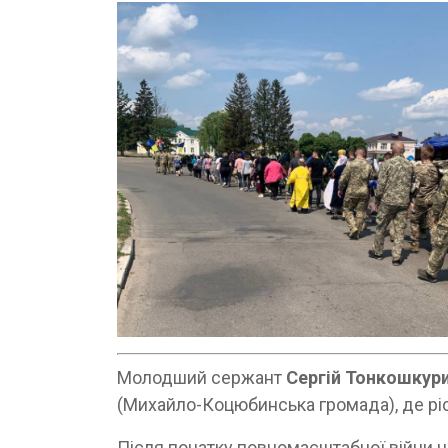
Молодший сержант
Сергій Тонкошкур
(Михайло-Коцюбинська громада), де ріс 
Після початку повномасштабної війни ч