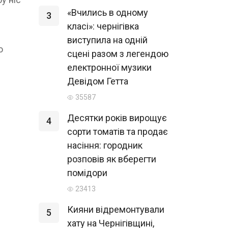
«Вчились в одному
3
класі»: чернігівка
виступила на одній
о
сцені разом з легендою
електронної музики
Девідом Гетта
35587
Десятки років вирощує
4
сорти томатів та продає
насіння: городник
розповів як вберегти
помідори
23413
Кияни відремонтували
5
хату на Чернігівщині,