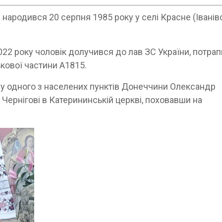
о
народився 20 серпня 1985 року у селі Красне (Іванів
22 року чоловік долучився до лав ЗС України, потра
ькової частини А1815.
изу одного з населених пунктів Донеччини Олександр
Чернігові в Катерининській церкві, поховавши на