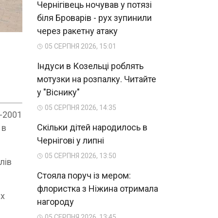
Чернігівець ночував у потязі
біля Броварів - рух зупинили
через ракетну атаку
05 СЕРПНЯ 2026, 15:01
Індуси в Козельці роблять
мотузки на розпалку. Читайте
у "Віснику"
05 СЕРПНЯ 2026, 14:35
0-2001
Скільки дітей народилось в
 в
Чернігові у липні
05 СЕРПНЯ 2026, 13:50
лів
Стояла поруч із мером:
флористка з Ніжина отримала
их
нагороду
05 СЕРПНЯ 2026, 13:45