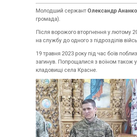
Молодший сержант
Олександр Ананк
громада).
Після ворожого вторгнення у лютому 20
на службу до одного з підрозділів війс
19 травня 2023 року під час боїв побл
загинув. Попрощалися з воїном також у 
кладовищі села Красне.