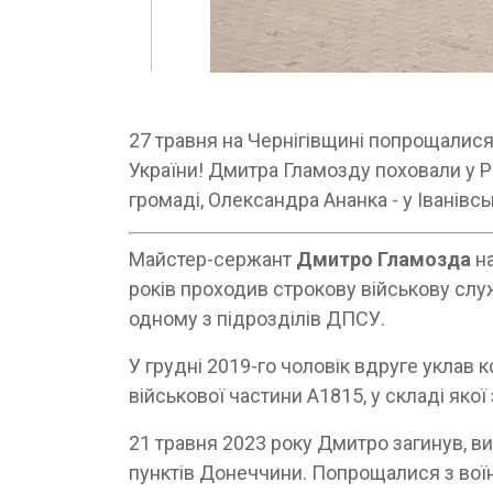
27 травня на Чернігівщині попрощалися 
України! Дмитра Гламозду поховали у Р
громаді, Олександра Ананка - у Іванівсь
Майстер-сержант
Дмитро Гламозда
на
років проходив строкову військову служ
одному з підрозділів ДПСУ.
У грудні 2019-го чоловік вдруге уклав 
військової частини А1815, у складі яко
21 травня 2023 року Дмитро загинув, 
пунктів Донеччини. Попрощалися з воїн