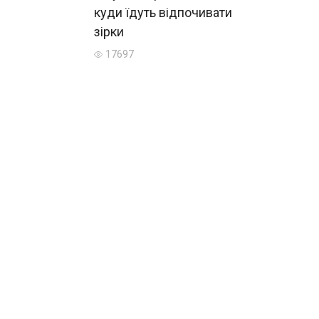
куди їдуть відпочивати
зірки
17697