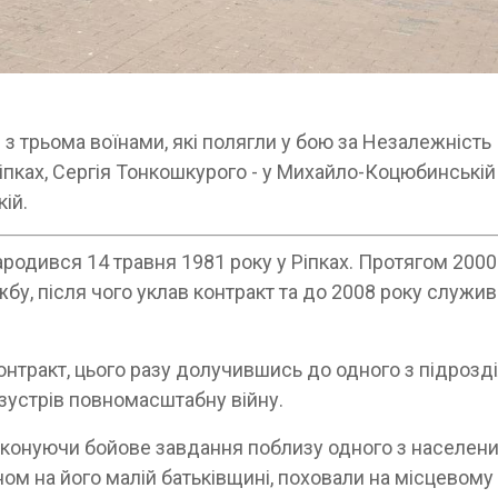
з трьома воїнами, які полягли у бою за Незалежність
іпках, Сергія Тонкошкурого - у Михайло-Коцюбинській
кій.
родився 14 травня 1981 року у Ріпках. Протягом 200
бу, після чого уклав контракт та до 2008 року служив
контракт, цього разу долучившись до одного з підрозді
ї зустрів повномасштабну війну.
виконуючи бойове завдання поблизу одного з населен
ом на його малій батьківщині, поховали на місцевому