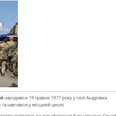
ий
народився 19 травня 1977 року у селі Андріївка
та навчався у місцевій школі.
оловік потрапив до лав оборонців Батьківщини. Служб