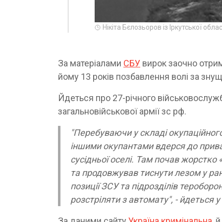
Нікіта Бєлозьоров із Іркутської обла
За матеріалами
СБУ
вирок заочно отри
йому 13 років позбавлення волі за знущ
Йдеться про 27-річного військовослуж
загальновійськової армії зс рф.
"Перебуваючи у складі окупаційного 
іншими окупантами вдерся до приват
сусідньої оселі. Там почав жорстко
та продовжував тиснути лезом у ран
позиції ЗСУ та підрозділів тероборо
розстріляти з автомату", - йдеться у
За даними сайту
Україна кримінальна
, 