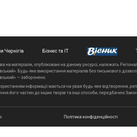
и Чернігів
Бізнес та ІТ
ава на матеріали, опубліковані на даному ресурсі, належать Регіон
івський». Будь-яке використання матеріалів без письмового дозвол
івський» — заборонено.
користанням інформації мається на увазі будь-яке відтворення, реп
ння його частин до інших творів та інші способи, передбачені Закон
і
Політика конфіденційності