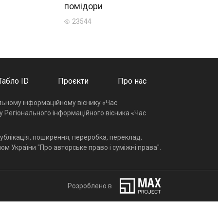
помідори
23544
Табло ID
Проєкти
Про нас
альному інформаційному віснику «Час
у Регіонального інформаційного вісника «Час
ублікація, поширення, переробка, переклад,
ом України "Про авторське право і суміжні права".
Розроблено в