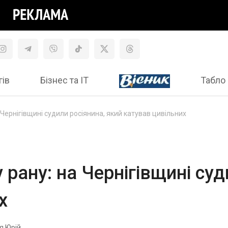
гів
Бізнес та ІТ
Табло 
Чернігівщині судили росіянина, який катував цивільних
рану: на Чернігівщині суд
х
я Юрій