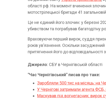
області рф. На момент вчинення злочин
мотострілецької бригади 41 загальновій
Це не єдиний його злочин: у березні 2
убивством та пограбував багатодітну ро
Враховуючи перший вирок, суддя призн
років ув’язнення. Оскільки засуджений
притягнення його до відповідальності з
Джерело
: СБУ в Чернігівській області
"Час Чернігівський" писав про таке:
Заробляли 500 тис на місяць: на Ч
У Чернігові затримали агента ФСБ,
Маскував під вогнегасник: вирок с