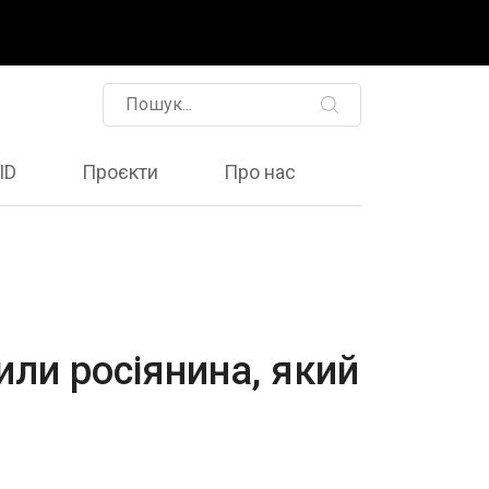
ID
Проєкти
Про нас
или росіянина, який