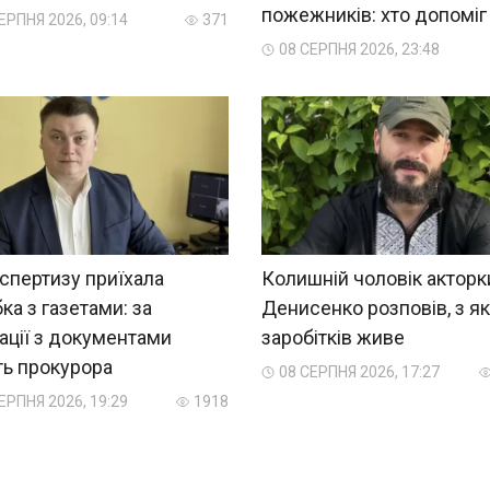
пожежників: хто допоміг
ЕРПНЯ 2026, 09:14
371
08 СЕРПНЯ 2026, 23:48
спертизу приїхала
Колишній чоловік акторк
ка з газетами: за
Денисенко розповів, з я
ації з документами
заробітків живе
ть прокурора
08 СЕРПНЯ 2026, 17:27
ЕРПНЯ 2026, 19:29
1918