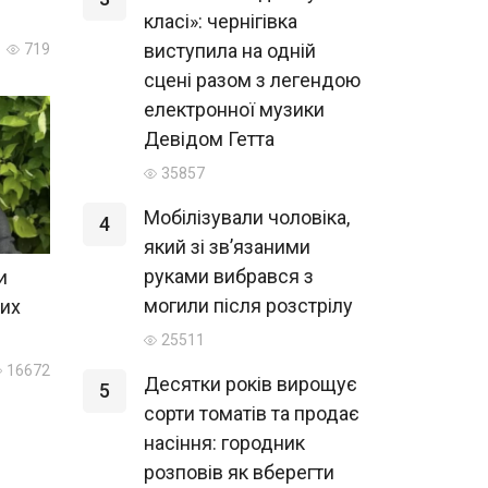
класі»: чернігівка
виступила на одній
719
сцені разом з легендою
електронної музики
Девідом Гетта
35857
Мобілізували чоловіка,
4
який зі зв’язаними
руками вибрався з
и
могили після розстрілу
ких
25511
16672
Десятки років вирощує
5
сорти томатів та продає
насіння: городник
розповів як вберегти