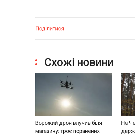
Поділитися
Схожі новини
Ворожий дрон влучив біля
На Че
магазину: троє поранених
держа