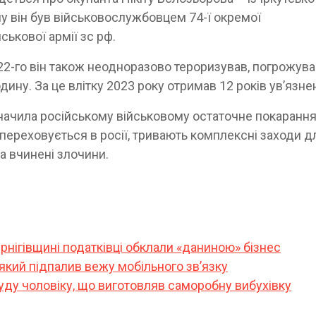
у він був військовослужбовцем 74-ї окремої
ськової армії зс рф.
022-го він також неодноразово тероризував, погрожув
дину. За це влітку 2023 року отримав 12 років ув’язне
ачила російському військовому остаточне покарання
 переховується в росії, тривають комплексні заходи д
а вчинені злочини.
ернігівщині податківці обклали «даниною» бізнес
 який підпалив вежу мобільного звʼязку
уду чоловіку, що виготовляв саморобну вибухівку