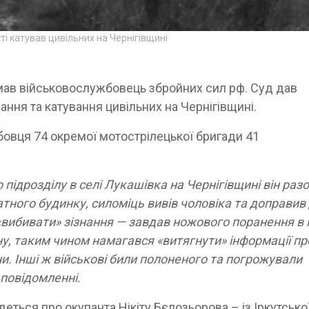
сті катував цивільних на Чернігівщині
мав військовослужбовець збройних сил рф. Суд дав
ання та катування цивільних на Чернігівщині.
бовця 74 окремої мотострілецької бригади 41
підрозділу в селі Лукашівка на Чернігівщині він разо
ного будинку, силоміць вивів чоловіка та доправив
 «вибивати» зізнання — завдав ножового поранення в 
у, таким чином намагався «витягнути» інформації пр
ни. Інші ж військові били полоненого та погрожували
 повідомленні.
йдеться про окупанта Нікіту Бєлозьорова – із Іркутсько