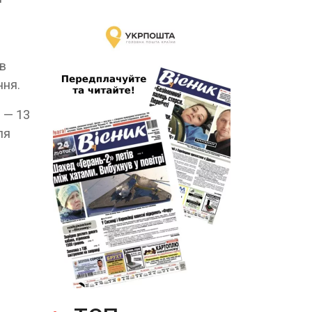
ав
ння.
 — 13
ля