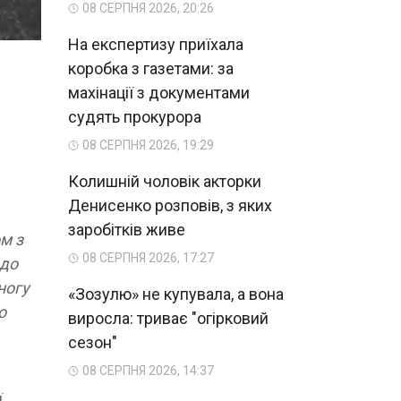
08 СЕРПНЯ 2026, 20:26
На експертизу приїхала
коробка з газетами: за
махінації з документами
судять прокурора
08 СЕРПНЯ 2026, 19:29
Колишній чоловік акторки
Денисенко розповів, з яких
заробітків живе
м з
08 СЕРПНЯ 2026, 17:27
 до
ногу
«Зозулю» не купувала, а вона
о
виросла: триває "огірковий
сезон"
08 СЕРПНЯ 2026, 14:37
ї