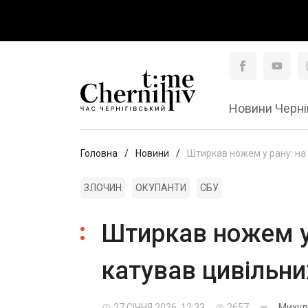
Новини Черні
Головна
Новини
Штиркав ножем у рану: на 
ЗЛОЧИН
ОКУПАНТИ
СБУ
Штиркав ножем у 
катував цивільни
27 СІЧНЯ 2026, 12:33
2657
—
Михул