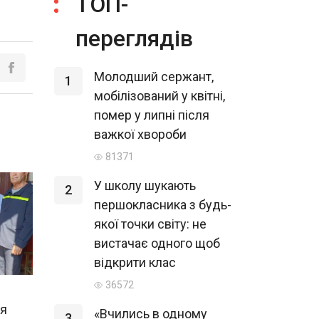
ТОП-
переглядів
Молодший сержант,
1
мобілізований у квітні,
помер у липні після
важкої хвороби
81371
У школу шукають
2
першокласника з будь-
якої точки світу: не
вистачає одного щоб
відкрити клас
36572
ля
«Вчились в одному
3