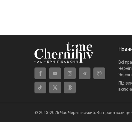
Новин
Всі пр
Черніг
Черніг
Під ви
включе
© 2013-2026 Час Чернігівський, Всі права захищен