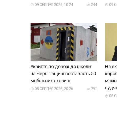
09 СЕРПНЯ 2026, 10:24
244
09 С
Укриття по дорозі до школи:
На ек
на Чернігівщині поставлять 50
короб
мобільних сховищ
махін
судя
08 СЕРПНЯ 2026, 20:26
791
08 С