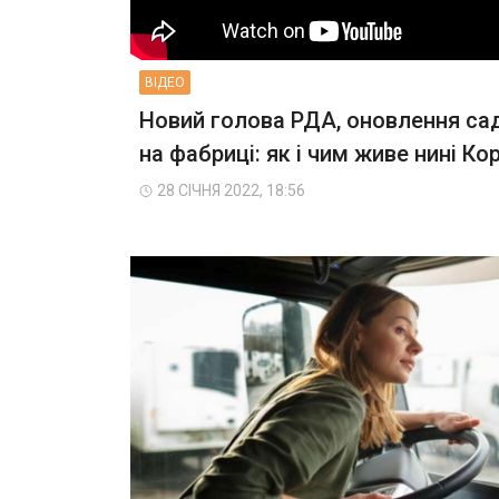
ВIДЕО
Новий голова РДА, оновлення са
на фабриці: як і чим живе нині Ко
28 СІЧНЯ 2022, 18:56