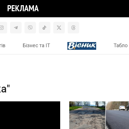
гів
Бізнес та ІТ
Табло 
а"