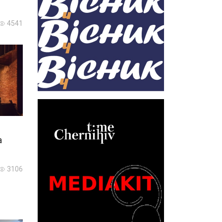
4541
а
3106