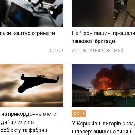
ільки коштує отримати
На Чернігівщині прощали
танкової бригади
7770
15 ЖОВТНЯ 2023, 08:33
 на прикордонне місто:
ФОТО
ди" цілили по
У Корюківці вигорів скла
ообʼєкту та фабриці
шпалер: знищено тисячі