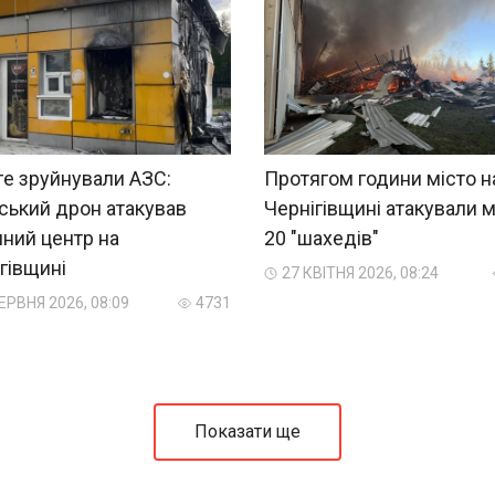
е зруйнували АЗС:
Протягом години місто н
ський дрон атакував
Чернігівщині атакували 
ний центр на
20 "шахедів"
гівщині
27 КВІТНЯ 2026, 08:24
ЕРВНЯ 2026, 08:09
4731
Показати ще