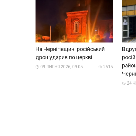
На Чернігівщині російський
Вдруг
дрон ударив по церкві
росій
район
09 ЛИПНЯ 2026, 09:05
2515
Черні
24 Ч