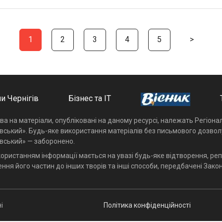
1
2
3
4
5
>
и Чернігів
Бізнес та ІТ
ава на матеріали, опубліковані на даному ресурсі, належать Регіон
івський». Будь-яке використання матеріалів без письмового дозвол
івський» — заборонено.
користанням інформації мається на увазі будь-яке відтворення, реп
ння його частин до інших творів та інші способи, передбачені Закон
і
Політика конфіденційності