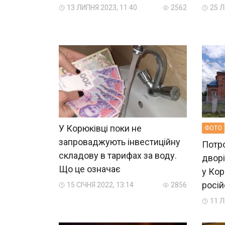
13 ЛИПНЯ 2023, 11:40
2562
25 
У Корюківці поки не
ФОТО
запроваджують інвестиційну
Потро
складову в тарифах за воду.
дворі
Що це означає
у Кор
росій
15 СІЧНЯ 2022, 13:14
2856
11 Л