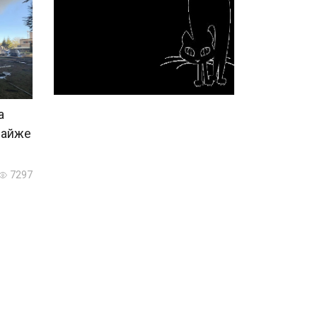
а
майже
7297