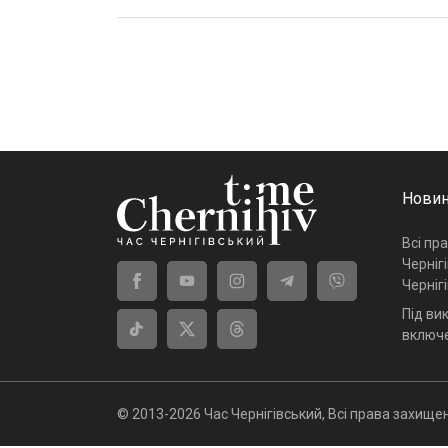
Новин
Всі пр
Черніг
Черніг
Під ви
включе
© 2013-2026 Час Чернігівський, Всі права захищен