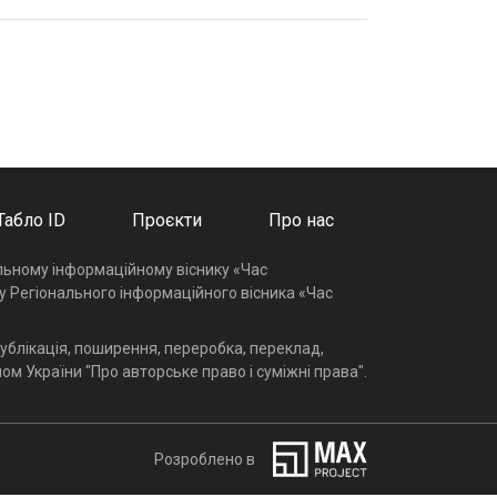
Табло ID
Проєкти
Про нас
альному інформаційному віснику «Час
у Регіонального інформаційного вісника «Час
ублікація, поширення, переробка, переклад,
ом України "Про авторське право і суміжні права".
Розроблено в