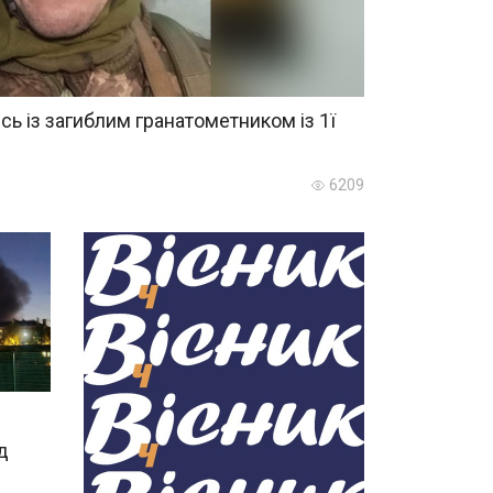
сь із загиблим гранатометником із 1ї
6209
д