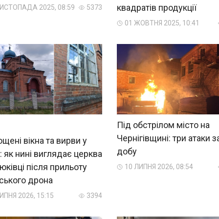
квадратів продукції
ЛИСТОПАДА 2025, 08:59
5373
01 ЖОВТНЯ 2025, 10:41
Під обстрілом місто на
Чернігівщині: три атаки з
щені вікна та вирви у
добу
: як нині виглядає церква
юківці після прильоту
10 ЛИПНЯ 2026, 08:54
ського дрона
ИПНЯ 2026, 15:15
3394