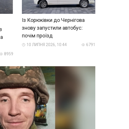
Із Корюківки до Чернігова
знову запустили автобус:
з
почім проїзд
на
10 ЛИПНЯ 2026, 10:44
6791
8959