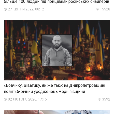
більше 100 людей під прицілами російських снайперів
27 КВІТНЯ 2022, 08:12
15528
«Вовчику, Віватику, як же так»: на Дніпропетровщині
поліг 26-річний уродженець Чернігівщини
02 ЛЮТОГО 2026, 17:15
3592