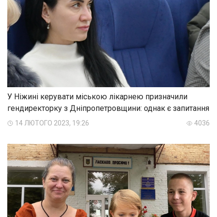
У Ніжині керувати міською лікарнею призначили
гендиректорку з Дніпропетровщини: однак є запитання
14 ЛЮТОГО 2023, 19:26
4036