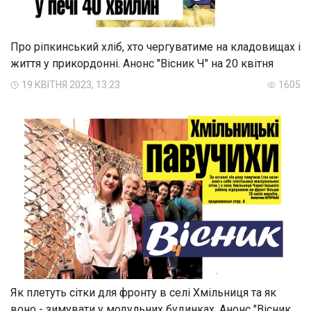
Про ріпкинський хліб, хто чергуватиме на кладовищах і
життя у прикордонні. Анонс "Вісник Ч" на 20 квітня
19 КВІТНЯ 2023, 13:23
1605
Як плетуть сітки для фронту в селі Хмільниця та як
воно - зимувати у модульних будинках. Анонс "Вісник