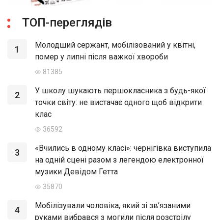
ТОП-переглядів
Молодший сержант, мобілізований у квітні,
1
помер у липні після важкої хвороби
81385
У школу шукають першокласника з будь-якої
2
точки світу: не вистачає одного щоб відкрити
клас
36592
«Вчились в одному класі»: чернігівка виступила
3
на одній сцені разом з легендою електронної
музики Девідом Гетта
35870
Мобілізували чоловіка, який зі зв’язаними
4
руками вибрався з могили після розстрілу