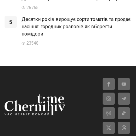
26765
Десятки років вирощує сорти томатів та продає
5
насіння: городник розповів як вберегти
помідори
23548