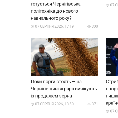
готується Чернігівська
07 С
політехніка до нового
навчального року?
07 СЕРПНЯ 2026, 17:19
300
Поки порти стоять — на
Стриб
Чернігівщині аграрії вичікують
спорт
із продажем зерна
пиша
краї
07 СЕРПНЯ 2026, 13:50
371
07 С