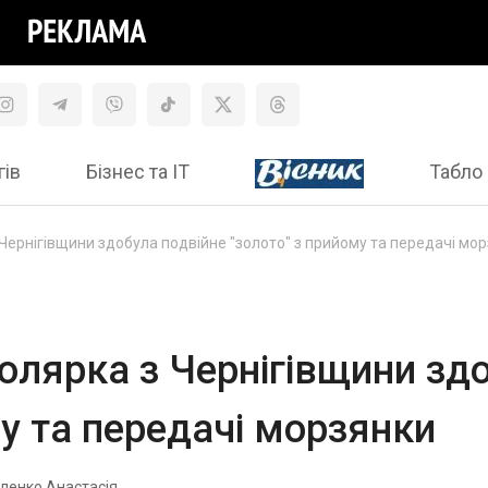
гів
Бізнес та ІТ
Табло 
Чернігівщини здобула подвійне "золото" з прийому та передачі мо
олярка з Чернігівщини зд
му та передачі морзянки
ленко Анастасія