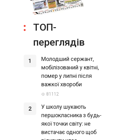
ТОП-
переглядів
Молодший сержант,
1
мобілізований у квітні,
помер у липні після
важкої хвороби
81112
У школу шукають
2
першокласника з будь-
якої точки світу: не
вистачає одного щоб