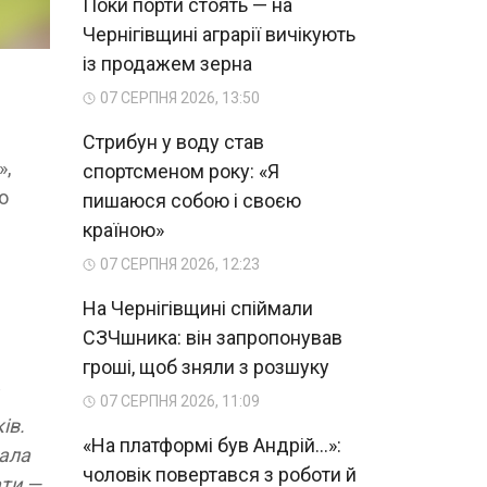
Поки порти стоять — на
Чернігівщині аграрії вичікують
із продажем зерна
07 СЕРПНЯ 2026, 13:50
Стрибун у воду став
»,
спортсменом року: «Я
о
пишаюся собою і своєю
країною»
07 СЕРПНЯ 2026, 12:23
На Чернігівщині спіймали
СЗЧшника: він запропонував
гроші, щоб зняли з розшуку
07 СЕРПНЯ 2026, 11:09
ів.
«На платформі був Андрій...»:
тала
чоловік повертався з роботи й
ати —