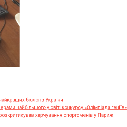
найкращих біологів України
ерами найбільшого у світі конкурсу «Олімпіада геніїв»
 розкритикував харчування спортсменів у Парижі