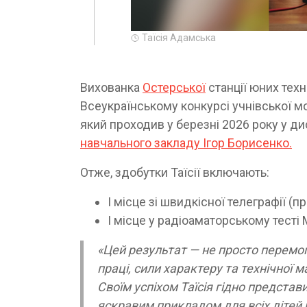
Таїсія Адамська
Вихованка
Остерської
станції юних техн
Всеукраїнському конкурсі учнівської мо
який проходив у березні 2026 року у д
навчального закладу Ігор Борисенко.
Отже, здобутки Таїсії включають:
І місце зі швидкісної телеграфії (
І місце у радіоаматорському тесті 
«Цей результат — не просто перемог
праці, сили характеру та технічної м
Своїм успіхом Таїсія гідно представ
яскравим прикладом для всіх дітей 