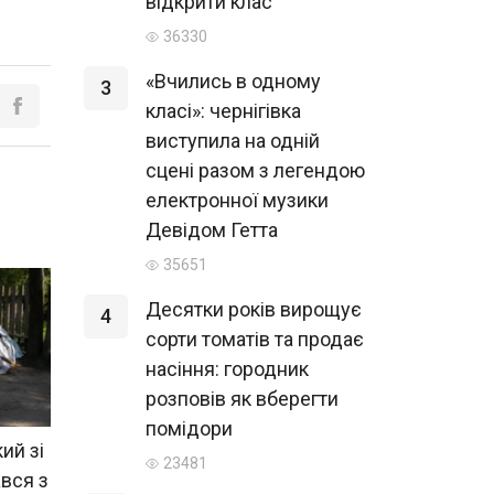
відкрити клас
36330
«Вчились в одному
3
класі»: чернігівка
виступила на одній
сцені разом з легендою
електронної музики
Девідом Гетта
35651
Десятки років вирощує
4
сорти томатів та продає
насіння: городник
розповів як вберегти
помідори
ий зі
23481
вся з