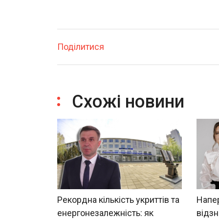
Поділитися
Схожі новини
Рекордна кількість укриттів та
Напе
енергонезалежність: як
відзн