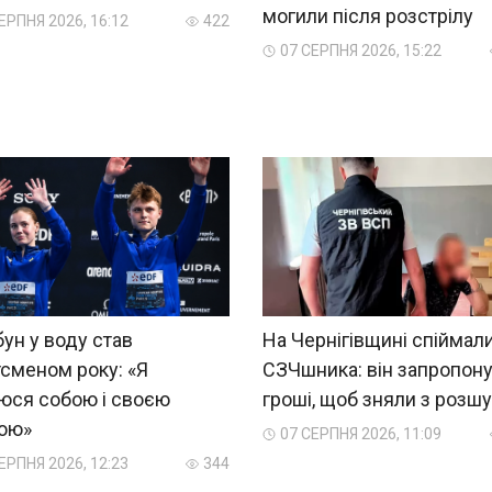
могили після розстрілу
ЕРПНЯ 2026, 16:12
422
07 СЕРПНЯ 2026, 15:22
ун у воду став
На Чернігівщині спіймал
сменом року: «Я
СЗЧшника: він запропон
юся собою і своєю
гроші, щоб зняли з розш
ною»
07 СЕРПНЯ 2026, 11:09
ЕРПНЯ 2026, 12:23
344