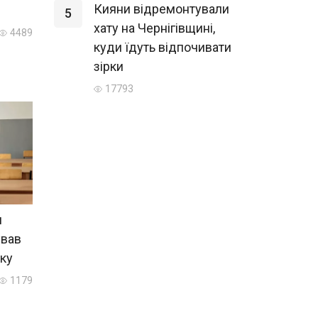
Кияни відремонтували
5
хату на Чернігівщині,
4489
куди їдуть відпочивати
зірки
17793
и
ував
уку
1179