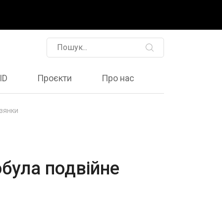
ID
Проєкти
Про нас
рзянки
обула подвійне