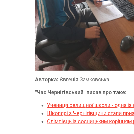
Авторка:
Євгенія Замковська
"Час Чернігівський" писав про таке:
Учениця селищної школи - одна із 
Школярі з Чернігівщини стали приз
Олімпієць із сосницьким корінням