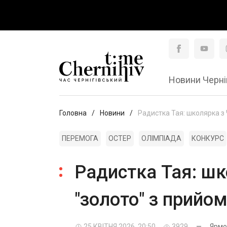
Новини Черні
Головна
Новини
Радистка Тая: школярка з 
ПЕРЕМОГА
ОСТЕР
ОЛІМПІАДА
КОНКУРС
Радистка Тая: шк
"золото" з прийо
25 КВІТНЯ 2026, 20:50
3929
—
Ярмо