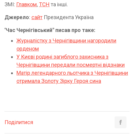
ЗМІ:
Главком
,
ТСН
та інші.
Джерело
:
сайт
Президента Україна
ʼЧас Чернігівський" писав про таке:
Журналістку з Чернігівщини нагородили
орденом
У Києві родині загиблого захисника з
Чернігівщини передали посмертні відзнаки
Матір легендарного льотчика з Чернігівщини
отримала Золоту Зірку Героя сина
Поділитися