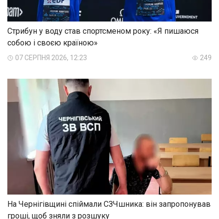
Стрибун у воду став спортсменом року: «Я пишаюся
собою і своєю країною»
07 СЕРПНЯ 2026, 12:23
249
На Чернігівщині спіймали СЗЧшника: він запропонував
гроші, щоб зняли з розшуку