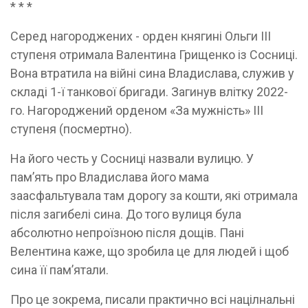
* * *
Серед нагороджених - орден княгині Ольги ІІІ
ступеня отримала Валентина Грищенко із Сосниці.
Вона втратила на війні сина Владислава, служив у
складі 1-ї танкової бригади. Загинув влітку 2022-
го. Нагороджений орденом «За мужність» ІІІ
ступеня (посмертно).
На його честь у Сосниці назвали вулицю. У
памʼять про Владислава його мама
заасфальтувала там дорогу за кошти, які отримала
після загибелі сина. До того вулиця була
абсолютно непроїзною після дощів. Пані
Велентина каже, що зробила це для людей і щоб
сина її памʼятали.
Про це зокрема, писали практично всі націлнальні