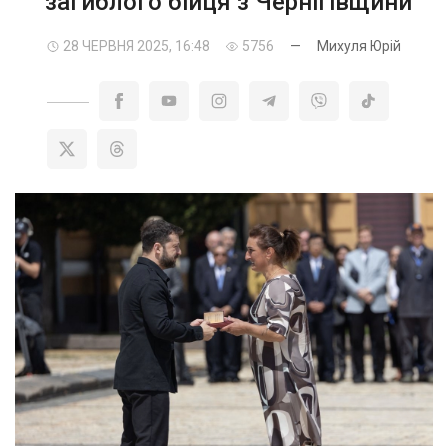
загиблого бійця з Чернігівщини
28 ЧЕРВНЯ 2025, 16:48
5756
—
Михуля Юрій