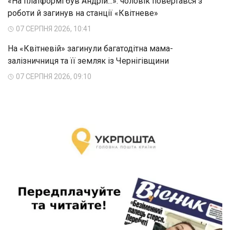
«На платформі був Андрій...»: чоловік повертався з
роботи й загинув на станції «Квітневе»
07 СЕРПНЯ 2026, 10:41
На «Квітневій» загинули багатодітна мама-
залізничниця та її земляк із Чернігівщини
07 СЕРПНЯ 2026, 09:10