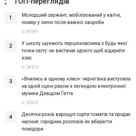
ТОП-переглядів
Молодший сержант, мобілізований у квітні,
1
помер у липні після важкої хвороби
81091
У школу шукають першокласника з будь-якої
2
точки світу: не вистачає одного щоб відкрити
клас
36313
«Вчились в одному класі»: чернігівка виступила
3
на одній сцені разом з легендою електронної
музики Девідом Гетта
35637
Десятки років вирощує сорти томатів та продає
4
насіння: городник розповів як вберегти
помідори