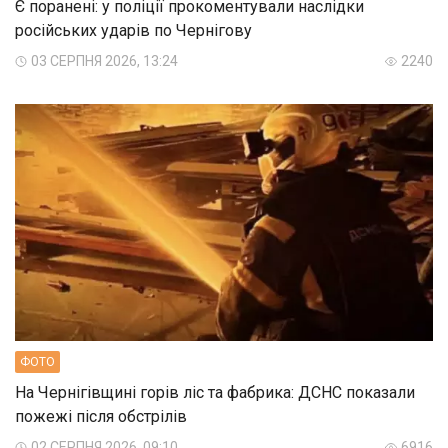
Є поранені: у поліції прокоментували наслідки
російських ударів по Чернігову
03 СЕРПНЯ 2026, 13:24
2240
ФОТО
На Чернігівщині горів ліс та фабрика: ДСНС показали
пожежі після обстрілів
02 СЕРПНЯ 2026, 09:10
6916