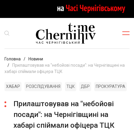
Головна
Новини
Прилаштовував на "небойові посади": на Чернігівщині на
хабарі спіймали офіцера ТЦК
ХАБАР
РОЗСЛІДУВАННЯ
ТЦК
ДБР
ПРОКУРАТУРА
Прилаштовував на "небойові
посади": на Чернігівщині на
хабарі спіймали офіцера ТЦК