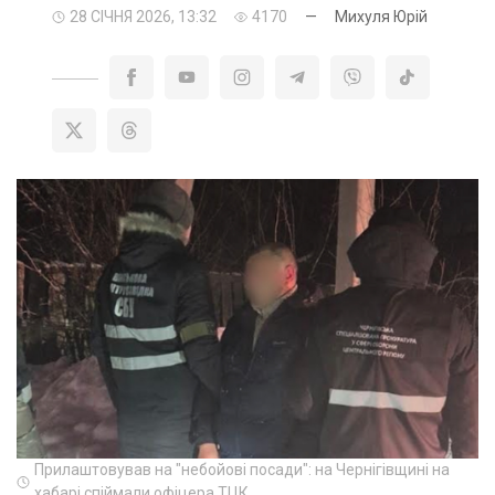
28 СІЧНЯ 2026, 13:32
4170
—
Михуля Юрій
Прилаштовував на "небойові посади": на Чернігівщині на
хабарі спіймали офіцера ТЦК