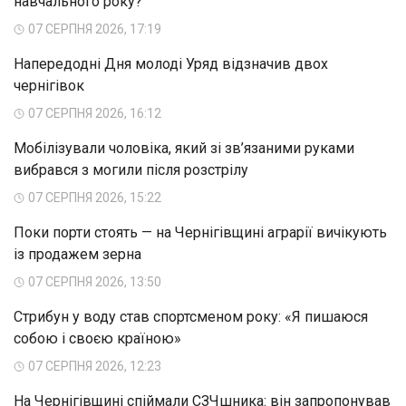
навчального року?
07 СЕРПНЯ 2026, 17:19
Напередодні Дня молоді Уряд відзначив двох
чернігівок
07 СЕРПНЯ 2026, 16:12
Мобілізували чоловіка, який зі зв’язаними руками
вибрався з могили після розстрілу
07 СЕРПНЯ 2026, 15:22
Поки порти стоять — на Чернігівщині аграрії вичікують
із продажем зерна
07 СЕРПНЯ 2026, 13:50
Стрибун у воду став спортсменом року: «Я пишаюся
собою і своєю країною»
07 СЕРПНЯ 2026, 12:23
На Чернігівщині спіймали СЗЧшника: він запропонував