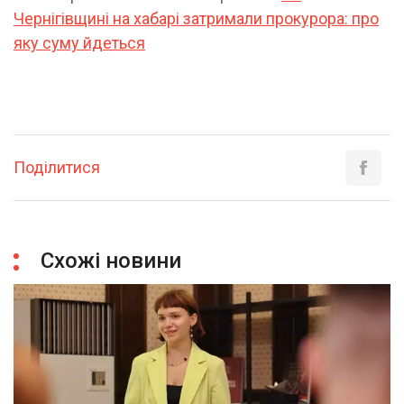
Чернігівщині на хабарі затримали прокурора: про
яку суму йдеться
Поділитися
Схожі новини