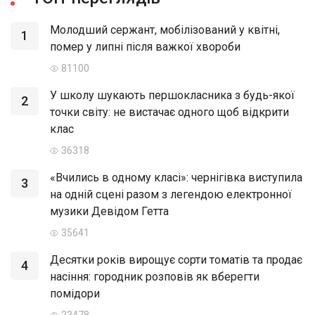
Молодший сержант, мобілізований у квітні,
1
помер у липні після важкої хвороби
81100
У школу шукають першокласника з будь-якої
2
точки світу: не вистачає одного щоб відкрити
клас
36318
«Вчились в одному класі»: чернігівка виступила
3
на одній сцені разом з легендою електронної
музики Девідом Гетта
35641
Десятки років вирощує сорти томатів та продає
4
насіння: городник розповів як вберегти
помідори
23478