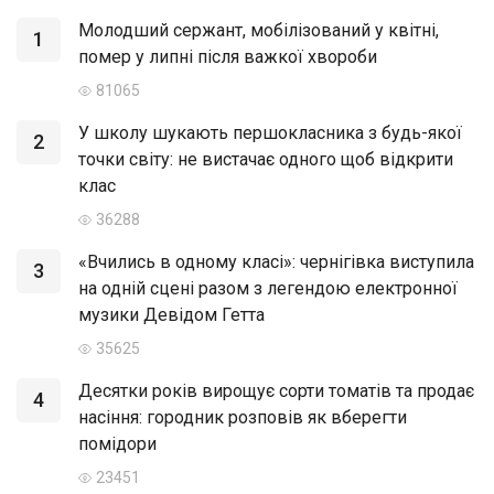
Молодший сержант, мобілізований у квітні,
1
помер у липні після важкої хвороби
81065
У школу шукають першокласника з будь-якої
2
точки світу: не вистачає одного щоб відкрити
клас
36288
«Вчились в одному класі»: чернігівка виступила
3
на одній сцені разом з легендою електронної
музики Девідом Гетта
35625
Десятки років вирощує сорти томатів та продає
4
насіння: городник розповів як вберегти
помідори
23451