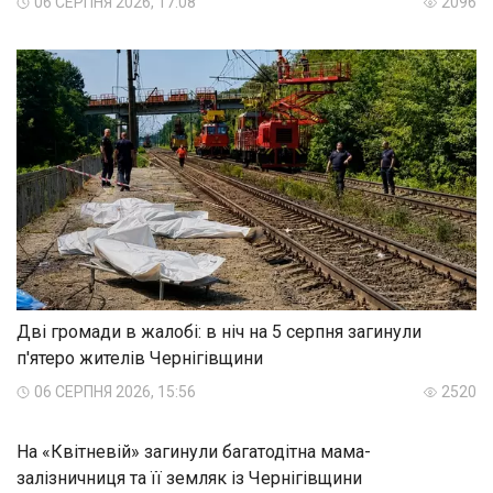
06 СЕРПНЯ 2026, 17:08
2096
Дві громади в жалобі: в ніч на 5 серпня загинули
п'ятеро жителів Чернігівщини
06 СЕРПНЯ 2026, 15:56
2520
На «Квітневій» загинули багатодітна мама-
залізничниця та її земляк із Чернігівщини