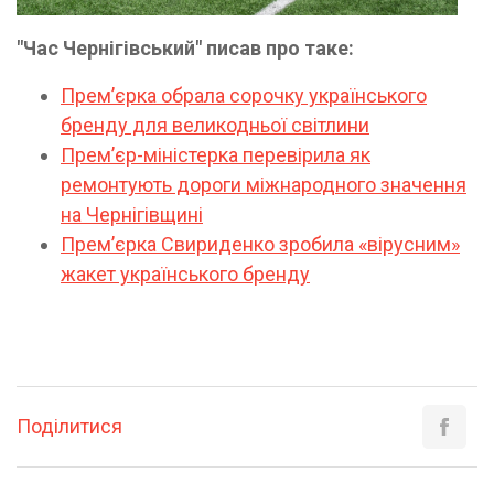
"Час Чернігівський" писав про таке:
Прем’єрка обрала сорочку українського
бренду для великодньої світлини
Премʼєр-міністерка перевірила як
ремонтують дороги міжнародного значення
на Чернігівщині
Премʼєрка Свириденко зробила «вірусним»
жакет українського бренду
Поділитися