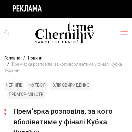
Головна
Новини
Прем’єрка розповіла, за кого вболіватиме у фіналі Кубка
України
ЧЕРНІГІВ
ФУТБОЛ
ЮЛІЯ СВИРИДЕНКО
ПРЕМʼЄР-МІНІСТР
Прем’єрка розповіла, за кого
вболіватиме у фіналі Кубка