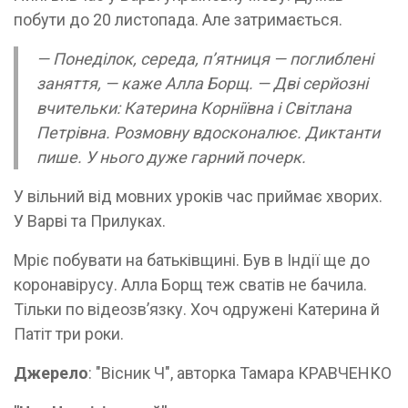
побути до 20 листопада. Але затримається.
— Понеділок, середа, п’ятниця — поглиблені
заняття, — каже Алла Борщ. — Дві серйозні
вчительки: Катерина Корніївна і Світлана
Петрівна. Розмовну вдосконалює. Диктанти
пише. У нього дуже гарний почерк.
У вільний від мовних уроків час приймає хворих.
У Варві та Прилуках.
Мріє побувати на батьківщині. Був в Індії ще до
коронавірусу. Алла Борщ теж сватів не бачила.
Тільки по відеозв’язку. Хоч одружені Катерина й
Патіт три роки.
Джерело
: "Вісник Ч", авторка Тамара КРАВЧЕНКО