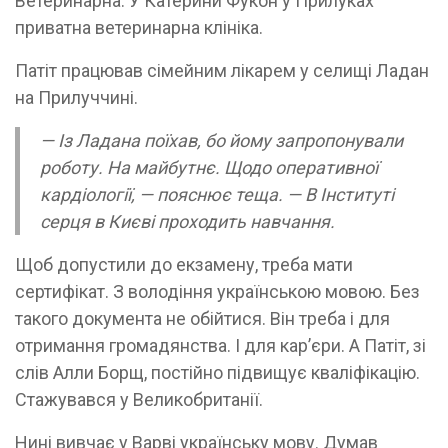
Ветеринарна. У Катерини Фукон у Прилуках
приватна ветеринарна клініка.
Патіт працював сімейним лікарем у селищі Ладан
на Прилуччині.
— Із Ладана поїхав, бо йому запропонували
роботу. На майбутнє. Щодо оперативної
кардіології, — пояснює теща. — В Інституті
серця в Києві проходить навчання.
Щоб допустили до екзамену, треба мати
сертифікат. З володіння українською мовою. Без
такого документа не обійтися. Він треба і для
отримання громадянства. І для кар’єри. А Патіт, зі
слів Алли Борщ, постійно підвищує кваліфікацію.
Стажувався у Великобританії.
Нині вивчає у Варві українську мову. Думав