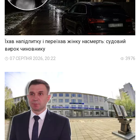
Їхав напідпитку і переїхав жінку насмерть: судовий
вирок чиновнику
07 СЕРПНЯ 2026, 20:22
3976