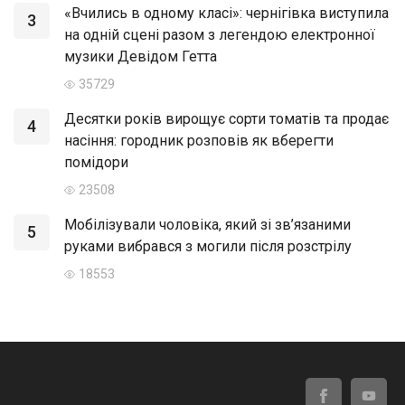
«Вчились в одному класі»: чернігівка виступила
3
на одній сцені разом з легендою електронної
музики Девідом Гетта
35729
Десятки років вирощує сорти томатів та продає
4
насіння: городник розповів як вберегти
помідори
23508
Мобілізували чоловіка, який зі зв’язаними
5
руками вибрався з могили після розстрілу
18553