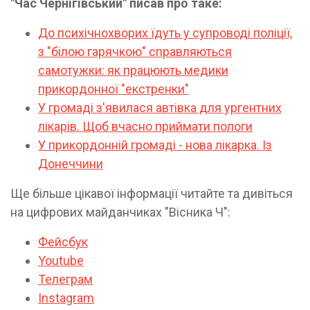
"Час Чернігівський" писав про таке:
До психічнохворих їдуть у супроводі поліції,
з "білою гарячкою" справляються
самотужки: як працюють медики
прикордонної "екстренки"
У громаді з'явилася автівка для ургентних
лікарів. Щоб вчасно приймати пологи
У прикордонній громаді - нова лікарка. Із
Донеччини
Ще більше цікавої інформації читайте та дивіться
на цифрових майданчиках "Вісника Ч":
Фейсбук
Youtube
Телеграм
Instagram