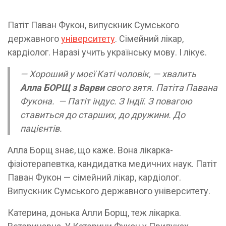
Патіт Паван Фукон, випускник Сумського
державного
університету
. Сімейний лікар,
кардіолог. Наразі учить українську мову. І лікує.
— Хороший у моєї Каті чоловік, — хвалить
Алла БОРЩ з Варви
свого зятя. Патіта Павана
Фукона. — Патіт індус. З Індії. З повагою
ставиться до старших, до дружини. До
пацієнтів.
Алла Борщ знає, що каже. Вона лікарка-
фізіотерапевтка, кандидатка медичних наук. Патіт
Паван Фукон — сімейний лікар, кардіолог.
Випускник Сумського державного університету.
Катерина, донька Алли Борщ, теж лікарка.