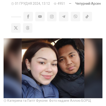
01 ГРУДНЯ 2024, 13:12
4951
—
Чепурний Арсен
Катерина та Патіт Фукони. Фото надане Аллою БОРЩ