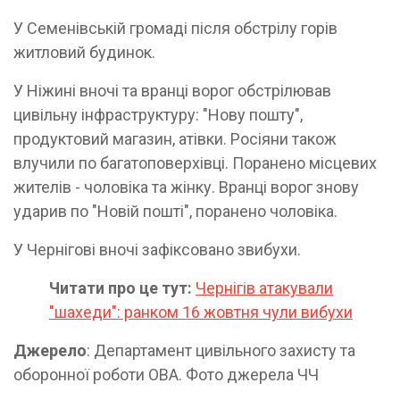
У Семенівській громаді після обстрілу горів
житловий будинок.
У Ніжині вночі та вранці ворог обстрілював
цивільну інфраструктуру: "Нову пошту",
продуктовий магазин, атівки. Росіяни також
влучили по багатоповерхівці. Поранено місцевих
жителів - чоловіка та жінку. Вранці ворог знову
ударив по "Новій пошті", поранено чоловіка.
У Чернігові вночі зафіксовано звибухи.
Читати про це тут:
Чернігів атакували
"шахеди": ранком 16 жовтня чули вибухи
Джерело
: Департамент цивільного захисту та
оборонної роботи ОВА. Фото джерела ЧЧ