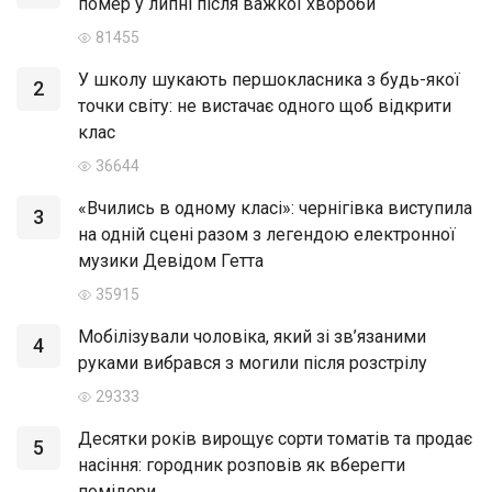
помер у липні після важкої хвороби
81455
У школу шукають першокласника з будь-якої
2
точки світу: не вистачає одного щоб відкрити
клас
36644
«Вчились в одному класі»: чернігівка виступила
3
на одній сцені разом з легендою електронної
музики Девідом Гетта
35915
Мобілізували чоловіка, який зі зв’язаними
4
руками вибрався з могили після розстрілу
29333
Десятки років вирощує сорти томатів та продає
5
насіння: городник розповів як вберегти
помідори