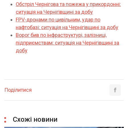
Обстріл Чернігова та пожежа у прикордонні:
ситуація на Чернігівщині за добу
FPV-дронами по цивільним, удар по
нафтобазі: ситуація на Чернігівщині за добу
Ворог бив по інфраструктурі, залізниці,
підприємствам: ситуація на Чернігівщині за
добу
Поділитися
Схожі новини