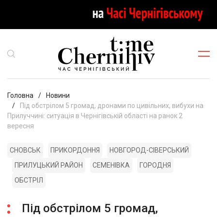
Головна
Новини
Під обстрілом 5 громад, дронами по цивільних, вибухи на
Прилуччині: ситуація в Чернігівській області на ранок 2
вересня
СНОВСЬК
ПРИКОРДОННЯ
НОВГОРОД-СІВЕРСЬКИЙ
ПРИЛУЦЬКИЙ РАЙОН
СЕМЕНІВКА
ГОРОДНЯ
ОБСТРІЛ
Під обстрілом 5 громад,