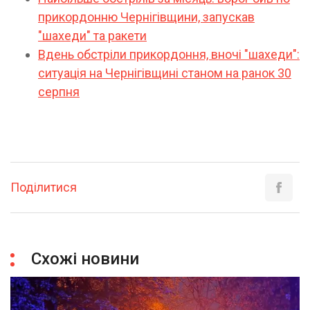
прикордонню Чернігівщини, запускав
"шахеди" та ракети
Вдень обстріли прикордоння, вночі "шахеди":
ситуація на Чернігівщині станом на ранок 30
серпня
Поділитися
Схожі новини