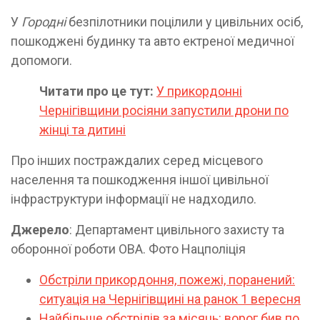
У
Городні
безпілотники поцілили у цивільних осіб,
пошкоджені будинку та авто ектреної медичної
допомоги.
Читати про це тут:
У прикордонні
Чернігівщини росіяни запустили дрони по
жінці та дитині
Про інших постраждалих серед місцевого
населення та пошкодження іншої цивільної
інфраструктури інформації не надходило.
Джерело
: Департамент цивільного захисту та
оборонної роботи ОВА. Фото Нацполіція
Обстріли прикордоння, пожежі, поранений:
ситуація на Чернігівщині на ранок 1 вересня
Найбільше обстрілів за місяць: ворог бив по