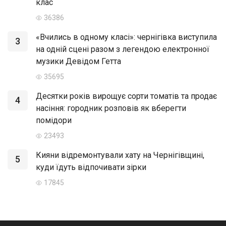
клас
36386
«Вчились в одному класі»: чернігівка виступила
3
на одній сцені разом з легендою електронної
музики Девідом Гетта
35695
Десятки років вирощує сорти томатів та продає
4
насіння: городник розповів як вберегти
помідори
23493
Кияни відремонтували хату на Чернігівщині,
5
куди їдуть відпочивати зірки
17845