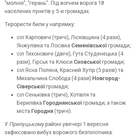
"молнія", "герань". Під вогнем ворога 18
населених пунктів у 5-и громадах.
Терористи били у напрямку:
сіл Карповичі (тричі), Лісківщина (4 рази),
Янжулівка та Лосівка
Семенівської
громади;
сіл Тихоновичі (двічі), Гута Студенецька (4
рази), Гірськ та Клюси
Сновської
громади;
сіл Ясна Поляна, Красний Хутір (5 разів) та
Михальчина Слобода (4 рази)
Новгород-
Сіверської
громади;
сіл Сеньківка (тричі), Хотівля та
Берилівка
Городнянської
громади, а також
міста
Городня
(тричі).
У
Прилуцькому
районі увечері 1 вересня
зафіксовано вибух ворожого безпілотника.