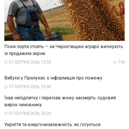
Поки порти стоять — на Чернігівщині аграрії вичікують
із продажем зерна
07 СЕРПНЯ 2026, 13:50
718
Вибухи у Прилуках: є інформація про пожежу
07 СЕРПНЯ 2026, 23:45
Їхав напідпитку і переїхав жінку насмерть: судовий
вирок чиновнику
07 СЕРПНЯ 2026, 20:22
Укриття та енергонезалежність: як готується