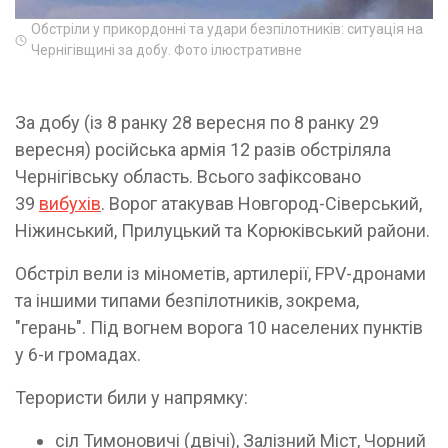
Обстріли у прикордонні та удари безпілотників: ситуація на
Чернігівщині за добу. Фото ілюстративне
За добу (із 8 ранку 28 вересня по 8 ранку 29
вересня) російська армія 12 разів обстріляла
Чернігівську область. Всього зафіксовано
39
вибухів
. Ворог атакував Новгород-Сіверський,
Ніжинський, Прилуцький та Корюківський райони.
Обстріл вели із мінометів, артилерії, FPV-дронами
та іншими типами безпілотників, зокрема,
"герань". Під вогнем ворога 10 населених пунктів
у 6-и громадах.
Терористи били у напрямку:
сіл Тимоновичі (двічі), Залізний Міст, Чорний