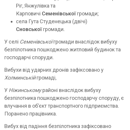
Ріг, Янжулівка та
Карповичі
Семенівської
громади;
села Гута Студенецька (двічі)
Сновської
громади.
У селі
Семенівської
громади внаслідок вибуху
безпілотника пошкоджено житловий будинок та
господарчі споруди.
Вибухи від ударних дронів зафіксовано у
Холминській
громаді,
У
Ніжинському
районі внаслідок вибуху
безпілотника пошкоджено господарчу споруду, є
влучання в обʼєкт транспортного підприємства.
Поранено працівника.
Вибух від падіння безпілотника зафіксовано