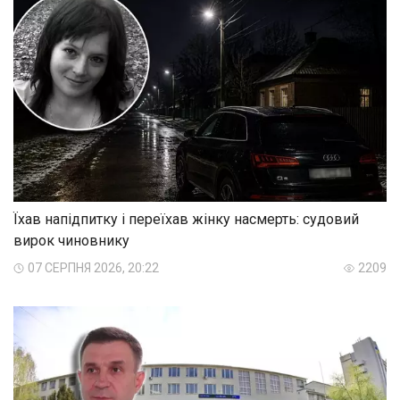
Їхав напідпитку і переїхав жінку насмерть: судовий
вирок чиновнику
07 СЕРПНЯ 2026, 20:22
2209