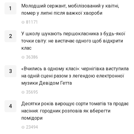
Молодший сержант, мобілізований у квітні,
1
помер у липні після важкої хвороби
81171
У школу шукають першокласника з будь-якої
2
точки світу: не вистачає одного щоб відкрити
клас
36386
«Вчились в одному класі»: чернігівка виступила
3
на одній сцені разом з легендою електронної
музики Девідом Гетта
35695
Десятки років вирощує сорти томатів та продає
4
насіння: городник розповів як вберегти
помідори
23494