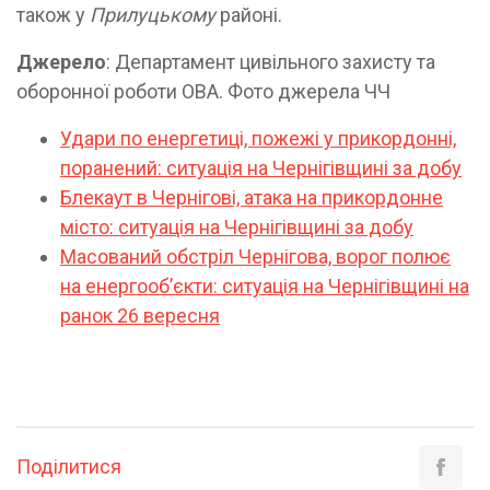
також у
Прилуцькому
районі.
Джерело
: Департамент цивільного захисту та
оборонної роботи ОВА. Фото джерела ЧЧ
Удари по енергетиці, пожежі у прикордонні,
поранений: ситуація на Чернігівщині за добу
Блекаут в Чернігові, атака на прикордонне
місто: ситуація на Чернігівщині за добу
Масований обстріл Чернігова, ворог полює
на енергообʼєкти: ситуація на Чернігівщині на
ранок 26 вересня
Поділитися