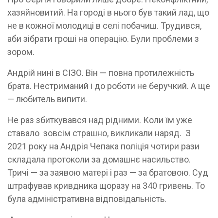
хазяйновитий. На городі в нього був такий лад, що
не в кожної молодиці в селі побачиш. Трудився,
аби зібрати гроші на операцію. Були проблеми з
зором.
Андрій нині в СІЗО. Він — повна протилежність
брата. Нестриманий і до роботи не беручкий. А ще
— любитель випити.
Не раз збиткувався над рідними. Коли їм уже
ставало зовсім страшно, викликали наряд. З
2021 року на Андрія Чепака поліція чотири рази
складала протоколи за домашнє насильство.
Тричі — за заявою матері і раз — за братовою. Суд
штрафував кривдника щоразу на 340 гривень. То
була адміністративна відповідальність.