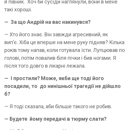
й півник. Хоч би сусіди наглянули, вони в мене
такі хороші.
— За що Андрій на вас накинувся?
— Хто його знає. Він завжди агресивний, як
вип’є. Хіба це вперше на мене руку підняв? Кілька
років тому напав, коли готувала їсти. Лупцював по
голові, потім повалив біля пічки і бив ногами. Я
після того довго в лікарні лежала.
— І простили? Може, якби ще тоді його
посадили, то до нинішньої трагедії не дійшло
б?
— Я тоді сказала, аби більше такого не робив.
— Будете йому передачі в тюрму слати?