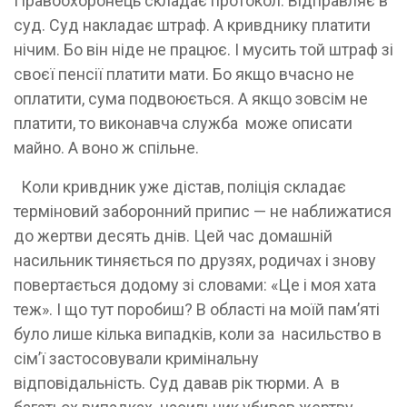
Правоохоронець складає протокол. Відправляє в
суд. Суд накладає штраф. А кривднику платити
нічим. Бо він ніде не працює. І мусить той штраф зі
своєї пенсії платити мати. Бо якщо вчасно не
оплатити, сума подвоюється. А якщо зовсім не
платити, то виконавча служба може описати
майно. А воно ж спільне.
Коли кривдник уже дістав, поліція складає
терміновий заборонний припис — не наближатися
до жертви десять днів. Цей час домашній
насильник тиняється по друзях, родичах і знову
повертається додому зі словами: «Це і моя хата
теж». І що тут поробиш? В області на моїй пам’яті
було лише кілька випадків, коли за насильство в
сім’ї застосовували кримінальну
відповідальність. Суд давав рік тюрми. А в