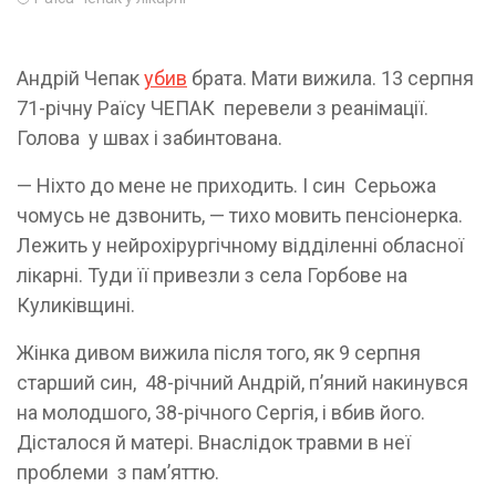
Андрій Чепак
убив
брата. Мати вижила. 13 серпня
71-річну Раїсу ЧЕПАК перевели з реанімації.
Голова у швах і забинтована.
— Ніхто до мене не приходить. І син Серьожа
чомусь не дзвонить, — тихо мовить пенсіонерка.
Лежить у нейрохірургічному відділенні обласної
лікарні. Туди її привезли з села Горбове на
Куликівщині.
Жінка дивом вижила після того, як 9 серпня
старший син, 48-річний Андрій, п’яний накинувся
на молодшого, 38-річного Сергія, і вбив його.
Дісталося й матері. Внаслідок травми в неї
проблеми з пам’яттю.