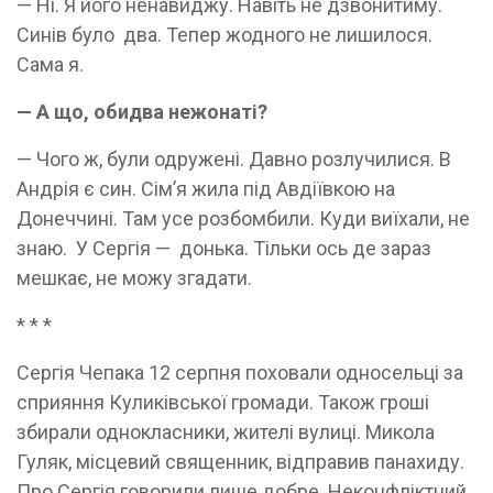
— Ні. Я його ненавиджу. Навіть не дзвонитиму.
Синів було два. Тепер жодного не лишилося.
Сама я.
— А що, обидва нежонаті?
— Чого ж, були одружені. Давно розлучилися. В
Андрія є син. Сім’я жила під Авдіївкою на
Донеччині. Там усе розбомбили. Куди виїхали, не
знаю. У Сергія — донька. Тільки ось де зараз
мешкає, не можу згадати.
* * *
Сергія Чепака 12 серпня поховали односельці за
сприяння Куликівської громади. Також гроші
збирали однокласники, жителі вулиці. Микола
Гуляк, місцевий священник, відправив панахиду.
Про Сергія говорили лише добре. Неконфліктний,