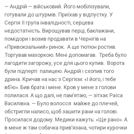
— Андрій — військовий. Його мобілізували,
готували до штурмів. Приїхав у відпустку. У
Сергія ІІ група інвалідності, серцева
недостатність. Вирощував перці, баклажани,
помідори і возив продавати в Чернігів на
«Привокзальний» ринок. А ще тютюн ростив.
Торгував махоркою. Мені допомагав. Треба було
лагодити загорожу, усе для цього купив. Ворота
були підперті палицею. Андрій і схопив того
дрина. Кричав на нас з Сергієм: «І його, і тебе
вб’ю». Бив брата і мене. Кров у мене з голови
полилася. А що далі, не пам’ятаю, — зітхає Раїса
Василівна. — Було волосся майже до плечей,
обстригли налисо, щоб зашити рани на голові.
Просилася додому. Медики кажуть: «Ще рано». А
в мене ж там собачка прив’язана, чотири курочки