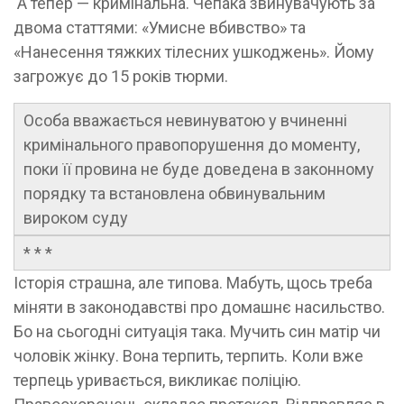
А тепер — кримінальна. Чепака звинувачують за
двома статтями: «Умисне вбивство» та
«Нанесення тяжких тілесних ушкоджень». Йому
загрожує до 15 років тюрми.
Особа вважається невинуватою у вчиненні
кримінального правопорушення до моменту,
поки її провина не буде доведена в законному
порядку та встановлена обвинувальним
вироком суду
* * *
Історія страшна, але типова. Мабуть, щось треба
міняти в законодавстві про домашнє насильство.
Бо на сьогодні ситуація така. Мучить син матір чи
чоловік жінку. Вона терпить, терпить. Коли вже
терпець уривається, викликає поліцію.