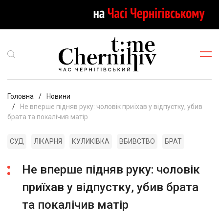
Головна
Новини
Не вперше підняв руку: чоловік приїхав у відпустку, убив
брата та покалічив матір
СУД
ЛІКАРНЯ
КУЛИКІВКА
ВБИВСТВО
БРАТ
Не вперше підняв руку: чоловік
приїхав у відпустку, убив брата
та покалічив матір