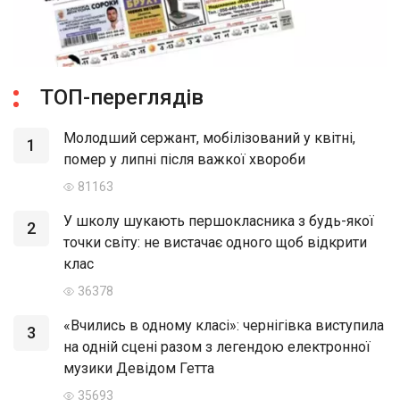
ТОП-переглядів
Молодший сержант, мобілізований у квітні,
1
помер у липні після важкої хвороби
81163
У школу шукають першокласника з будь-якої
2
точки світу: не вистачає одного щоб відкрити
клас
36378
«Вчились в одному класі»: чернігівка виступила
3
на одній сцені разом з легендою електронної
музики Девідом Гетта
35693