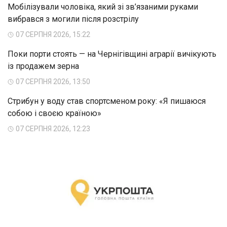
Мобілізували чоловіка, який зі зв’язаними руками
вибрався з могили після розстрілу
07 СЕРПНЯ 2026, 15:22
Поки порти стоять — на Чернігівщині аграрії вичікують
із продажем зерна
07 СЕРПНЯ 2026, 13:50
Стрибун у воду став спортсменом року: «Я пишаюся
собою і своєю країною»
07 СЕРПНЯ 2026, 12:23