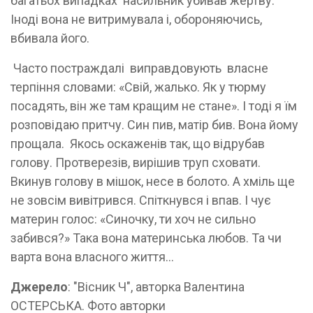
багатьох випадках насильник убивав жертву.
Іноді вона не витримувала і, обороняючись,
вбивала його.
Часто постраждалі виправдовують власне
терпіння словами: «Свій, жалько. Як у тюрму
посадять, він же там кращим не стане». І тоді я їм
розповідаю притчу. Син пив, матір бив. Вона йому
прощала. Якось оскаженів так, що відрубав
голову. Протверезів, вирішив труп сховати.
Вкинув голову в мішок, несе в болото. А хміль ще
не зовсім вивітрився. Спіткнувся і впав. І чує
материн голос: «Синочку, ти хоч не сильно
забився?» Така вона материнська любов. Та чи
варта вона власного життя…
Джерело
: "Вісник Ч", авторка Валентина
ОСТЕРСЬКА. Фото авторки