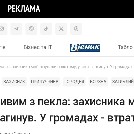
гів
Бізнес та ІТ
Табло 
ла: захисника мобілізували в лютому, у квітні загинув. У громадах 
ЗАХИСНИК
ПРИЛУЧЧИНА
ГОРОДНЯ
БОРЗНА
ЗАГИБЛИЙ
ивим з пекла: захисника м
загинув. У громадах - втра
иленко Соломія