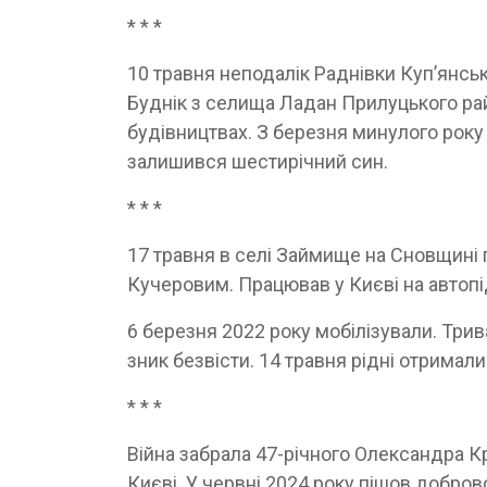
* * *
10 травня неподалік Раднівки Куп’янськ
Буднік з селища Ладан Прилуцького ра
будівництвах. З березня минулого року 
залишився шестирічний син.
* * *
17 травня в селі Займище на Сновщин
Кучеровим. Працював у Києві на автопі
6 березня 2022 року мобілізували. Трив
зник безвісти. 14 травня рідні отримал
* * *
Війна забрала 47-річного Олександра К
Києві. У червні 2024 року пішов добро