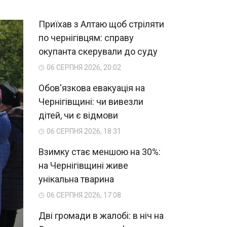
Приїхав з Алтаю щоб стріляти
по чернігівцям: справу
окупанта скерували до суду
06 СЕРПНЯ 2026, 20:02
Обов'язкова евакуація на
Чернігівщині: чи вивезли
дітей, чи є відмови
06 СЕРПНЯ 2026, 18:31
Взимку стає меншою на 30%:
на Чернігівщині живе
унікальна тварина
06 СЕРПНЯ 2026, 17:08
Дві громади в жалобі: в ніч на