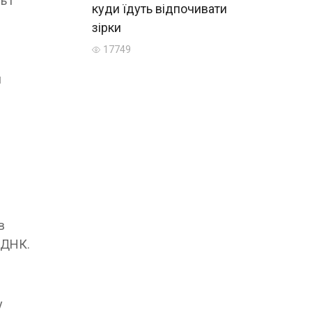
ь і
куди їдуть відпочивати
зірки
17749
и
в
 ДНК.
у