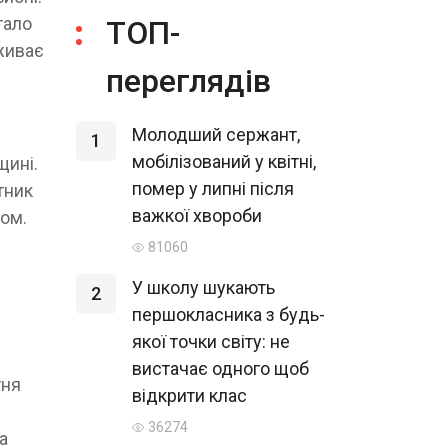
тало
ТОП-
живає
переглядів
Молодший сержант,
1
мобілізований у квітні,
щині.
помер у липні після
тник
важкої хвороби
том.
81060
У школу шукають
2
першокласника з будь-
якої точки світу: не
вистачає одного щоб
тня
відкрити клас
36274
а