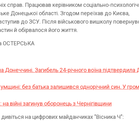
ніх справ. Працював керівником соціально-психологіч
ське Донецької області. Згодом переїхав до Києва,
вступив до ЗСУ. Після військового вишколу повернув
астин й обірвалося його життя.
ина ОСТЕРСЬКА
на Донеччині. Загибель 24-річного воїна підтвердила
Сумщині: без батька залишився однорічний син. У гро
: на війні загинув оборонець з Чернігівщини
а дивіться на цифрових майданчиках "Вісника Ч":