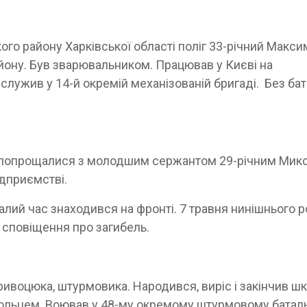
ого району Харківської області поліг 33-річний Макси
йону. Був зварювальником. Працював у Києві на
служив у 14-й окремій механізованій бригаді. Без ба
і попрощалися з молодшим сержантом 29-річним Мик
дприємстві.
алий час знаходився на фронті. 7 травня нинішнього р
и сповіщення про загибель.
ривоцюка, штурмовика. Народився, виріс і закінчив шк
вольцем. Воював у 48-му окремому штурмовому баталь