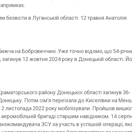
напрямках.
 безвісти в Луганській області. 12 травня Анатолія
бижча на Бобровиччині. Уже точно відомо, що 54-річн
, загинув 12 жовтня 2024 року в Донецькій області. Йо
Краматорського району Донецької області загинув 36-
онецьку. Потім сім’я переїхала до Киселівки на Менщ
 2 листопада 2022 року мобілізували. Пройшов вишкіл
й аеромобільній бригаді старшим навідником. 14 серп
внокомандувача ЗСУ за участь в успішній операції, як