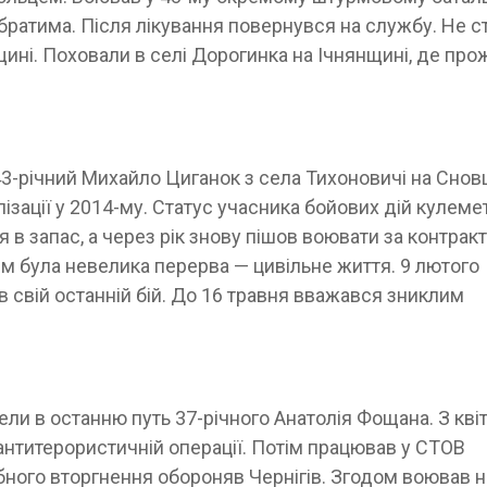
братима. Після лікування повернувся на службу. Не с
ні. Поховали в селі Дорогинка на Ічнянщині, де про
3-річний Михайло Циганок з села Тихоновичі на Снов
ізації у 2014-му. Статус учасника бойових дій кулеме
 в запас, а через рік знову пішов воювати за контрак
м була невелика перерва — цивільне життя. 9 лютого
яв свій останній бій. До 16 травня вважався зниклим
ли в останню путь 37-річного Анатолія Фощана. З кві
 антитерористичній операції. Потім працював у СТОВ
ного вторгнення обороняв Чернігів. Згодом воював н