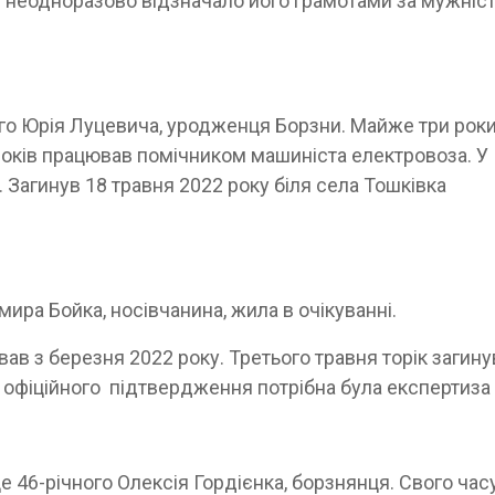
 неодноразово відзначало його грамотами за мужніст
ого Юрія Луцевича, уродженця Борзни. Майже три рок
років працював помічником машиніста електровоза. У
Загинув 18 травня 2022 року біля села Тошківка
ира Бойка, носівчанина, жила в очікуванні.
ав з березня 2022 року. Третього травня торік загину
я офіційного підтвердження потрібна була експертиза
 46-річного Олексія Гордієнка, борзнянця. Свого час