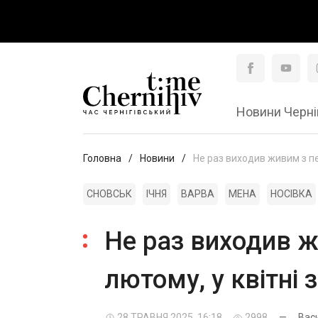
Новини Черні
Головна
Новини
Не раз виходив живим з пек
СНОВСЬК
ІЧНЯ
ВАРВА
МЕНА
НОСІВКА
Не раз виходив ж
лютому, у квітні 
28 ТРАВНЯ 2025, 16:18
2998
—
Вас