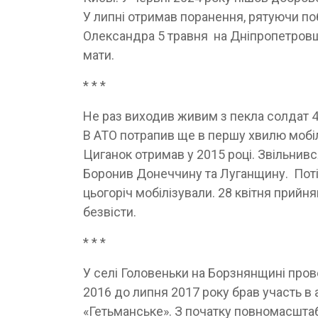
У липні отримав поранення, рятуючи по
Олександра 5 травня на Дніпропетровщи
мати.
* * *
Не раз виходив живим з пекла солдат 4
В АТО потрапив ще в першу хвилю мобіл
Циганок отримав у 2015 році. Звільнився
Боронив Донеччину та Луганщину. Поті
цьогоріч мобілізували. 28 квітня прийн
безвісти.
* * *
У селі Головеньки на Борзнянщині прове
2016 до липня 2017 року брав участь в
«Гетьманське». З початку повномасштаб