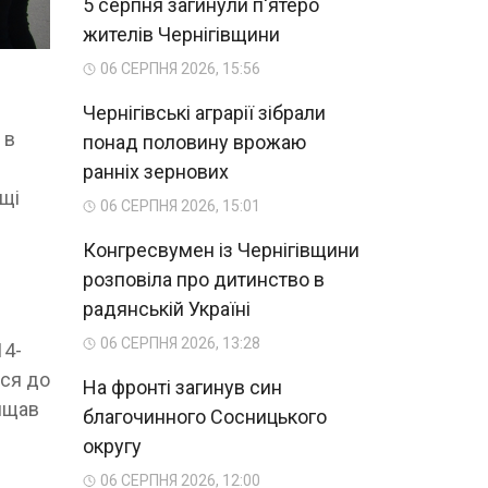
5 серпня загинули п'ятеро
жителів Чернігівщини
06 СЕРПНЯ 2026, 15:56
Чернігівські аграрії зібрали
 в
понад половину врожаю
ранніх зернових
ищі
06 СЕРПНЯ 2026, 15:01
Конгресвумен із Чернігівщини
розповіла про дитинство в
радянській Україні
06 СЕРПНЯ 2026, 13:28
14-
вся до
На фронті загинув син
хищав
благочинного Сосницького
округу
06 СЕРПНЯ 2026, 12:00