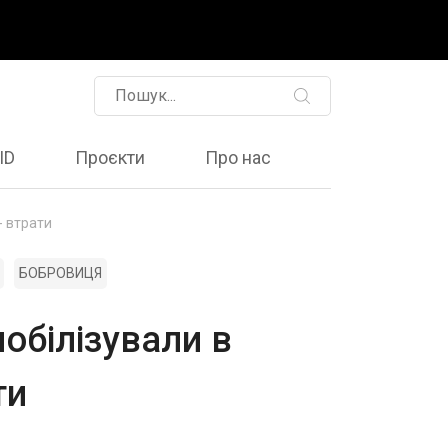
ID
Проєкти
Про нас
- втрати
БОБРОВИЦЯ
обілізували в
ти