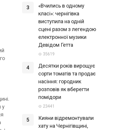
«Вчились в одному
3
класі»: чернігівка
виступила на одній
сцені разом з легендою
електронної музики
Девідом Гетта
ий
35619
го
Десятки років вирощує
4
сорти томатів та продає
насіння: городник
розповів як вберегти
помідори
ині.
 у
23441
ня
Кияни відремонтували
5
а
хату на Чернігівщині,