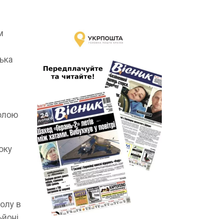
м
тька
олою
оку
олу в
йоні.