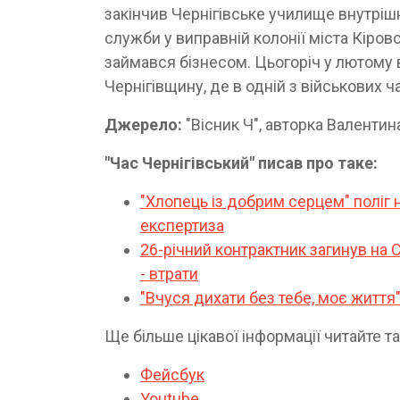
закінчив Чернігівське училище внутріш
служби у виправній колонії міста Кіров
займався бізнесом. Цьогоріч у лютому 
Чернігівщину, де в одній з військових ч
Джерело:
"Вісник Ч", авторка Валент
"Час Чернігівський" писав про таке:
"Хлопець із добрим серцем" поліг 
експертиза
26-річний контрактник загинув на 
- втрати
"Вчуся дихати без тебе, моє життя"
Ще більше цікавої інформації читайте т
Фейсбук
Youtube