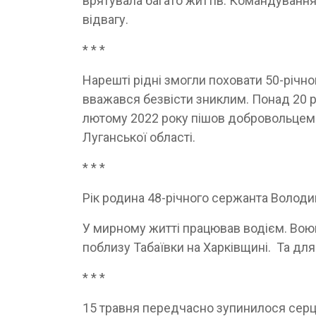
врятувала багато життів. Командування
відвагу.
* * *
Нарешті рідні змогли поховати 50-річн
вважався безвісти зник­лим. Понад 20 
лютому 2022 року пішов добровольцем. 
Луганської області.
* * *
Рік родина 48-річного сержанта Володим
У мирному житті працював водієм. Воюв
поблизу Табаївки на Харківщині. Та дл
* * *
15 травня передчасно зупинилося серце