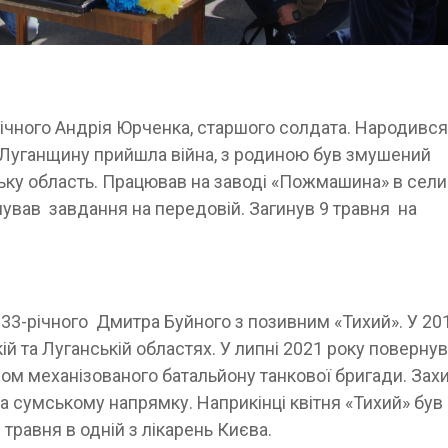
ічного Андрія Юрченка, старшого солдата. Народився
на Луганщину прийшла війна, з родиною був змушений
ську область. Працював на заводі «Пожмашина» в сел
нував завдання на передовій. Загинув 9 травня на
 33-річного Дмитра Буйного з позивним «Тихий». У 20
ій та Луганській областях. У липні 2021 року поверну
ром механізованого батальйону танкової бригади. За
а сумському напрямку. Наприкінці квітня «Тихий» був
травня в одній з лікарень Києва.