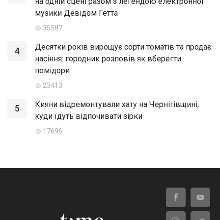
на одній сцені разом з легендою електронної
музики Девідом Гетта
35587
Десятки років вирощує сорти томатів та продає
4
насіння: городник розповів як вберегти
помідори
23413
Кияни відремонтували хату на Чернігівщині,
5
куди їдуть відпочивати зірки
17696