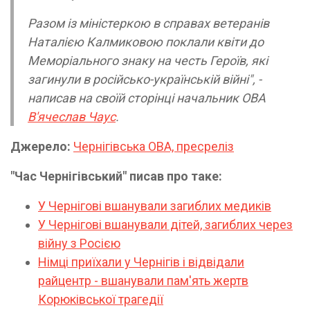
Разом із міністеркою в справах ветеранів
Наталією Калмиковою поклали квіти до
Меморіального знаку на честь Героїв, які
загинули в російсько-українській війні", -
написав на своїй сторінці начальник ОВА
В'ячеслав Чаус
.
Джерело:
Чернігівська ОВА, пресреліз
"Час Чернігівський" писав про таке:
У Чернігові вшанували загиблих медиків
У Чернігові вшанували дітей, загиблих через
війну з Росією
Німці приїхали у Чернігів і відвідали
райцентр - вшанували пам'ять жертв
Корюківської трагедії