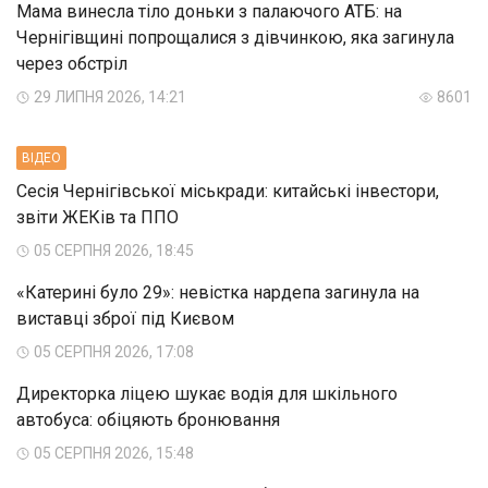
Мама винесла тіло доньки з палаючого АТБ: на
Чернігівщині попрощалися з дівчинкою, яка загинула
через обстріл
29 ЛИПНЯ 2026, 14:21
8601
ВIДЕО
Сесія Чернігівської міськради: китайські інвестори,
звіти ЖЕКів та ППО
05 СЕРПНЯ 2026, 18:45
«Катерині було 29»: невістка нардепа загинула на
виставці зброї під Києвом
05 СЕРПНЯ 2026, 17:08
Директорка ліцею шукає водія для шкільного
автобуса: обіцяють бронювання
05 СЕРПНЯ 2026, 15:48