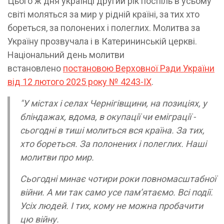
Цього ж дня українці другий рік поспіль в усьому
світі моляться за мир у рідній країні, за тих хто
бореться, за полонених і полеглих. Молитва за
Україну прозвучала і в Катерининській церкві.
Національний день молитви
встановлено
постановою Верховної Ради України
від 12 лютого 2025 року № 4243-IX
.
"У містах і селах Чернігівщини, на позиціях, у
бліндажах, вдома, в окупації чи еміграції -
сьогодні в тиші молиться вся країна. За тих,
хто бореться. За полонених і полеглих. Наші
молитви про мир.
Сьогодні минає чотири роки повномасштабної
війни. А ми так само усе памʼятаємо. Всі події.
Усіх людей. І тих, кому не можна пробачити
цю війну.