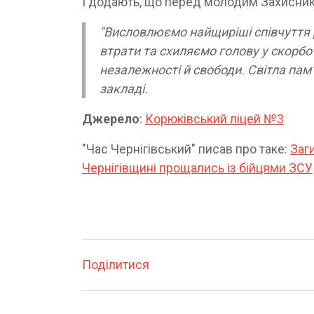
І додають, що перед молодим Захисник
"Висловлюємо найщиріші співчуття 
втрати та схиляємо голову у скорбот
незалежності й свободи. Світла пам’
закладі.
Джерело
:
Корюківський ліцей №3
"Час Чернігівський" писав про таке:
Заг
Чернігівщині прощались із бійцями ЗСУ
Поділитися