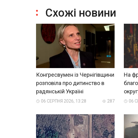
Схожі новини
Конгресвумен із Чернігівщини
На фр
розповіла про дитинство в
благ
радянській Україні
округ
06 СЕРПНЯ 2026, 13:28
287
06 С