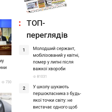
ТОП-
переглядів
Молодший сержант,
1
мобілізований у квітні,
му
помер у липні після
щини
важкої хвороби
81031
730
У школу шукають
2
першокласника з будь-
якої точки світу: не
вистачає одного щоб