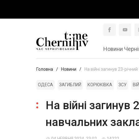
Новини Черні
Головна
Новини
На війні загинув 23-річни
ОДЕСА
ЗАГИБЛИЙ
КОРЮКІВКА
ЗСУ
ВІ
На війні загинув 
навчальних закла
04 ЧЕРВНЯ 2024, 23:02
14222