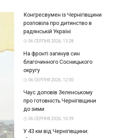
Конгресвумен із Чернігівщини
розповіла про дитинство в
радянській Україні
06 СЕРПНЯ 2026, 13:28
На фронті загинув син
благочинного Сосницького
округу
06 СЕРПНЯ 2026, 12:00
Чаус доповів Зеленському
про готовність Чернігівщини
до зими
06 СЕРПНЯ 2026, 10:39
У 43 км від Чернігівщини: