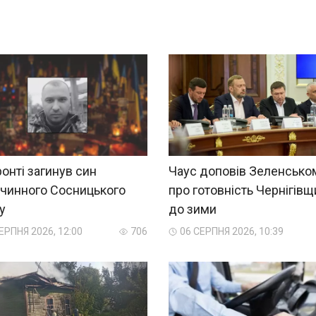
онті загинув син
Чаус доповів Зеленсько
очинного Сосницького
про готовність Чернігів
у
до зими
ЕРПНЯ 2026, 12:00
706
06 СЕРПНЯ 2026, 10:39