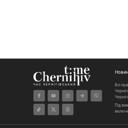
Новин
Всі пр
Черніг
Черніг
Під ви
включе