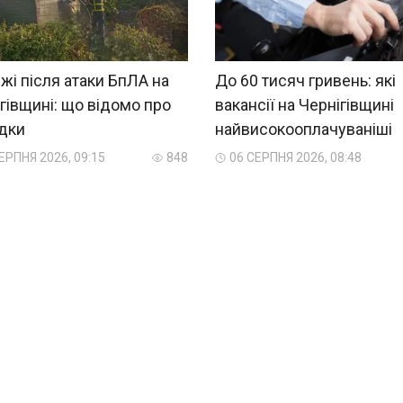
і після атаки БпЛА на
До 60 тисяч гривень: які
гівщині: що відомо про
вакансії на Чернігівщині
ідки
найвисокооплачуваніші
ЕРПНЯ 2026, 09:15
848
06 СЕРПНЯ 2026, 08:48