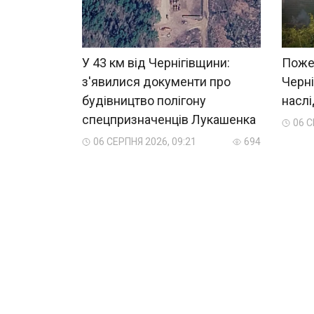
У 43 км від Чернігівщини:
Пожеж
з'явилися документи про
Черні
будівництво полігону
насл
спецпризначенців Лукашенка
06 С
06 СЕРПНЯ 2026, 09:21
694