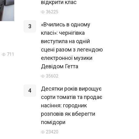
відкрити клас
36225
«Вчились в одному
3
класі»: чернігівка
виступила на одній
сцені разом з легендою
711
електронної музики
Девідом Гетта
35602
Десятки років вирощує
4
сорти томатів та продає
насіння: городник
розповів як вберегти
помідори
23420