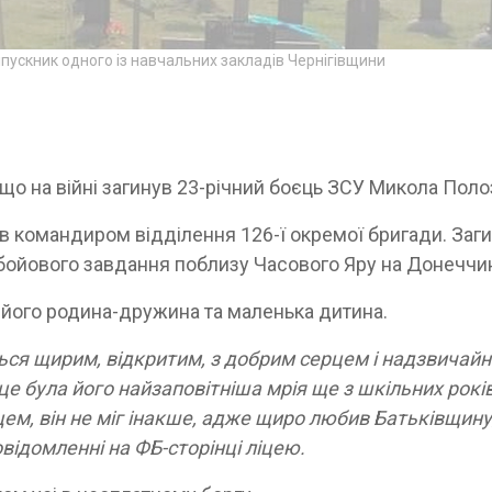
випускник одного із навчальних закладів Чернігівщини
що на війні загинув 23-річний боєць ЗСУ Микола Поло
командиром відділення 126-ї окремої бригади. Заг
 бойового завдання поблизу Часового Яру на Донеччин
 його родина-дружина та маленька дитина.
ься щирим, відкритим, з добрим серцем і надзвичай
е була його найзаповітніша мрія ще з шкільних років
м, він не міг інакше, адже щиро любив Батьківщину
овідомленні на ФБ-сторінці ліцею.