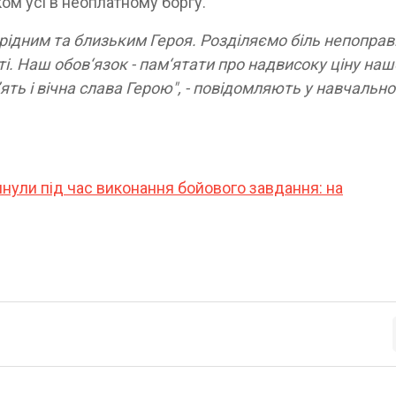
ом усі в неоплатному боргу.
рідним та близьким Героя. Розділяємо біль непоправ
і. Наш обов‘язок - пам‘ятати про надвисоку ціну наш
ять і вічна слава Герою", - повідомляють у навчальн
инули під час виконання бойового завдання: на