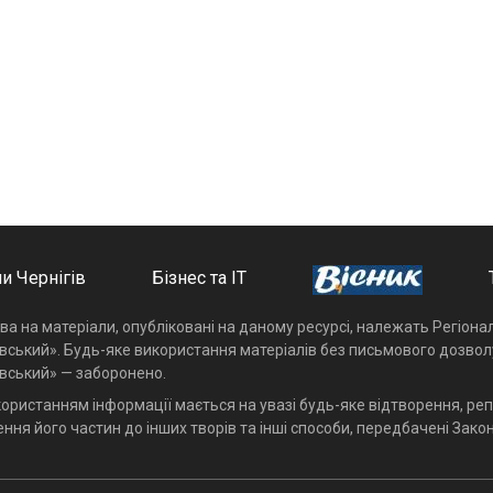
и Чернігів
Бізнес та ІТ
ава на матеріали, опубліковані на даному ресурсі, належать Регіон
івський». Будь-яке використання матеріалів без письмового дозвол
івський» — заборонено.
користанням інформації мається на увазі будь-яке відтворення, реп
ння його частин до інших творів та інші способи, передбачені Закон