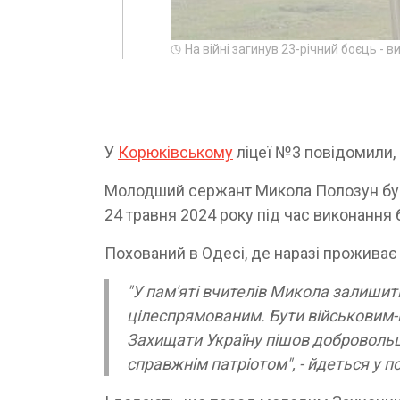
На війні загинув 23-річний боєць - 
У
Корюківському
ліцеї №3 повідомили, 
Молодший сержант Микола Полозун був 
24 травня 2024 року під час виконання
Похований в Одесі, де наразі проживає
"У пам'яті вчителів Микола залишит
цілеспрямованим. Бути військовим-ц
Захищати Україну пішов добровольце
справжнім патріотом", - йдеться у п