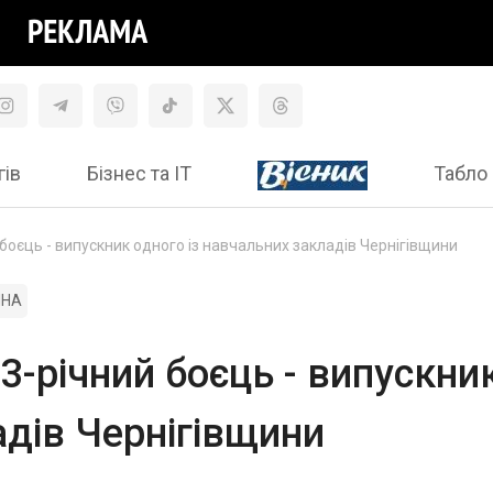
гів
Бізнес та ІТ
Табло 
й боєць - випускник одного із навчальних закладів Чернігівщини
ЙНА
23-річний боєць - випускник
дів Чернігівщини