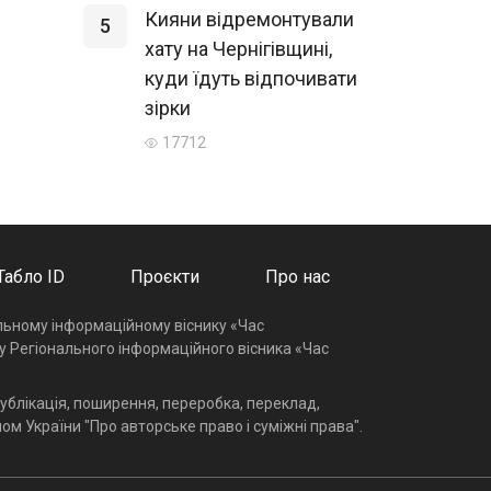
Кияни відремонтували
5
хату на Чернігівщині,
куди їдуть відпочивати
зірки
17712
Табло ID
Проєкти
Про нас
альному інформаційному віснику «Час
у Регіонального інформаційного вісника «Час
ублікація, поширення, переробка, переклад,
ом України "Про авторське право і суміжні права".