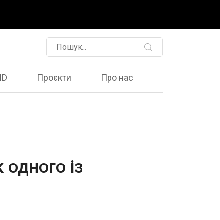
ID
Проєкти
Про нас
 одного із