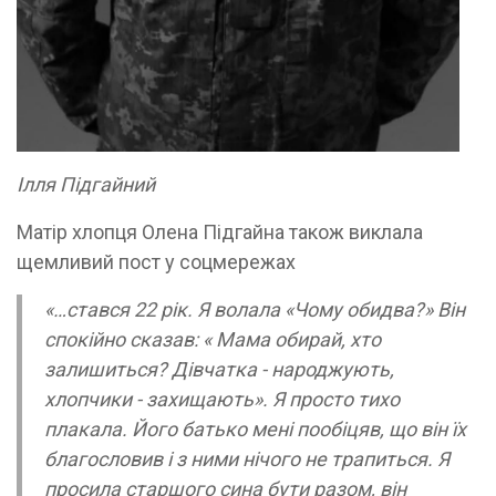
Ілля Підгайний
Матір хлопця Олена Підгайна також виклала
щемливий пост у соцмережах
«…стався 22 рік. Я волала «Чому обидва?» Він
спокійно сказав: « Мама обирай, хто
залишиться? Дівчатка - народжують,
хлопчики - захищають». Я просто тихо
плакала. Його батько мені пообіцяв, що він їх
благословив і з ними нічого не трапиться. Я
просила старшого сина бути разом, він