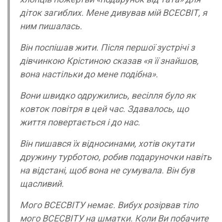
діток загиблих. Мене дивував мій ВСЕСВІТ, я
ним пишалась.
Він поспішав жити. Після першої зустрічі з
дівчинкою Крістиною сказав «я її знайшов,
вона настільки до мене подібна».
Вони швидко одружились, весілля було як
ковток повітря в цей час. Здавалось, що
життя повертається і до нас.
Він пишався їх відносинами, хотів окутати
дружину турботою, робив подаруночки навіть
на відстані, щоб вона не сумувала. Він був
щасливий.
Мого ВСЕСВІТУ немає. Вибух розірвав тіло
мого ВСЕСВІТУ на шматки. Коли Ви побачите