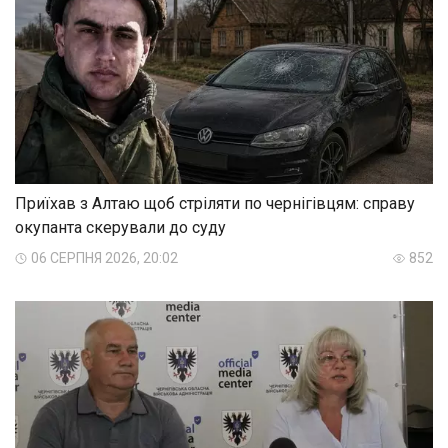
Приїхав з Алтаю щоб стріляти по чернігівцям: справу
окупанта скерували до суду
06 СЕРПНЯ 2026, 20:02
852