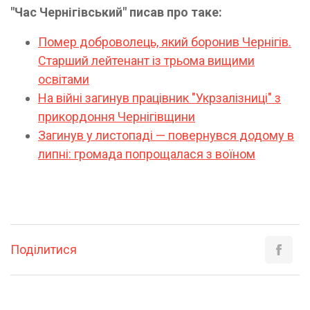
"Час Чернігівський" писав про таке:
Помер доброволець, який боронив Чернігів.
Старший лейтенант із трьома вищими
освітами
На війні загинув працівник "Укрзалізниці" з
прикордоння Чернігівщини
Загинув у листопаді — повернувся додому в
липні: громада попрощалася з воїном
Поділитися