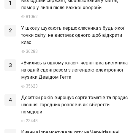
Молодший сержант, мобілізований у квітні,
1
помер у липні після важкої хвороби
81062
У школу шукають першокласника з будь-якої
2
точки світу: не вистачає одного щоб відкрити
клас
36283
«Вчились в одному класі»: чернігівка виступила
3
на одній сцені разом з легендою електронної
музики Девідом Гетта
35623
Десятки років вирощує сорти томатів та продає
4
насіння: городник розповів як вберегти
помідори
23448
Кияни відремонтували хату на Чернігівщині,