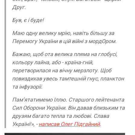
Друг.
Був, є і буде!
Маю одну велику мрію, навіть більшу за
Перемогу України в цій війні з мордОром.
Бажаю, щоб ота велика пляма на глобусі,
кольору лайна, або - країна-гній,
перетворилася на вічну мерзлоту. Щоб
повиздихав увесь тамтешній гнус, планктон
та інфузорії.
Пам’ятатимемо Іллю. Старшого лейтенанта
Сил Оборони України. Він давав близьким та
друзям багато тепла та любові. Слава
Україні!», -
написав Олег Підгайний
.