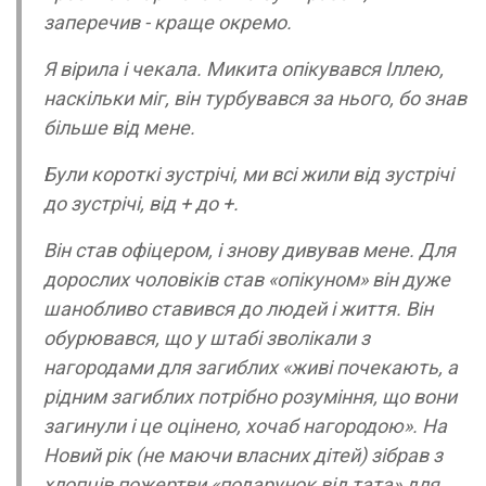
заперечив - краще окремо.
Я вірила і чекала. Микита опікувався Іллею,
наскільки міг, він турбувався за нього, бо знав
більше від мене.
Були короткі зустрічі, ми всі жили від зустрічі
до зустрічі, від + до +.
Він став офіцером, і знову дивував мене. Для
дорослих чоловіків став «опікуном» він дуже
шанобливо ставився до людей і життя. Він
обурювався, що у штабі зволікали з
нагородами для загиблих «живі почекають, а
рідним загиблих потрібно розуміння, що вони
загинули і це оцінено, хочаб нагородою». На
Новий рік (не маючи власних дітей) зібрав з
хлопців пожертви «подарунок від тата» для