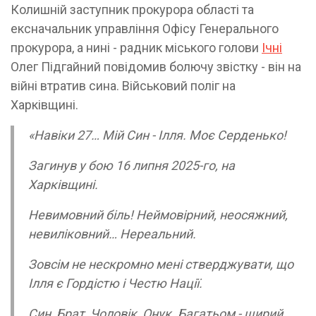
Колишній заступник прокурора області та
ексначальник управління Офісу Генерального
прокурора, а нині - радник міського голови
Ічні
Олег Підгайний повідомив болючу звістку - він на
війні втратив сина. Військовий поліг на
Харківщині.
«Навіки 27… Мій Син - Ілля. Моє Серденько!
Загинув у бою 16 липня 2025-го, на
Харківщині.
Невимовний біль! Неймовірний, неосяжний,
невиліковний… Нереальний.
Зовсім не нескромно мені стверджувати, що
Ілля є Гордістю і Честю Нації.
Син, Брат, Чоловік, Онук. Багатьом - щирий