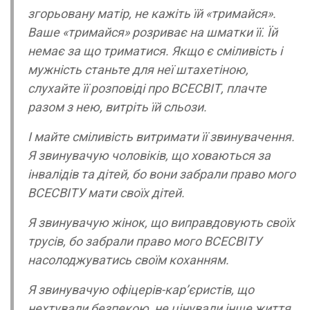
згорьовану матір, не кажіть їй «тримайся».
Ваше «тримайся» розриває на шматки її. Їй
немає за що триматися. Якщо є сміливість і
мужність станьте для неї штахетіною,
слухайте її розповіді про ВСЕСВІТ, плачте
разом з нею, витріть їй сльози.
І майте сміливість витримати її звинувачення.
Я звинувачую чоловіків, що ховаються за
інвалідів та дітей, бо вони забрали право мого
ВСЕСВІТУ мати своїх дітей.
Я звинувачую жінок, що виправдовують своїх
трусів, бо забрали право мого ВСЕСВІТУ
насолоджуватись своїм коханням.
Я звинувачую офіцерів-карʼєристів, що
нехтували безпекою, не цінували інше життя,