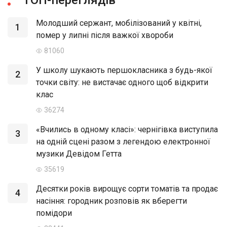
Молодший сержант, мобілізований у квітні,
1
помер у липні після важкої хвороби
81060
У школу шукають першокласника з будь-якої
2
точки світу: не вистачає одного щоб відкрити
клас
36274
«Вчились в одному класі»: чернігівка виступила
3
на одній сцені разом з легендою електронної
музики Девідом Гетта
35619
Десятки років вирощує сорти томатів та продає
4
насіння: городник розповів як вберегти
помідори