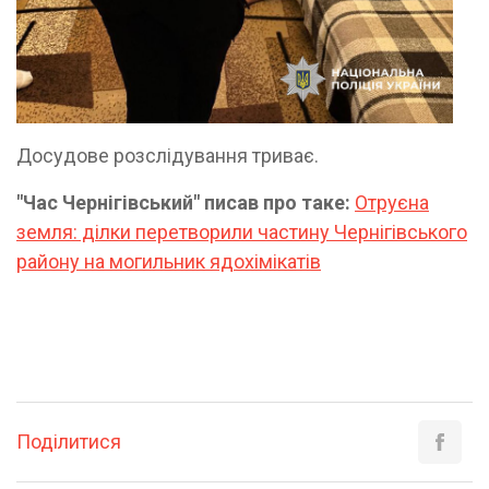
Досудове розслідування триває.
"Час Чернігівський" писав про таке:
Отруєна
земля: ділки перетворили частину Чернігівського
району на могильник ядохімікатів
Поділитися