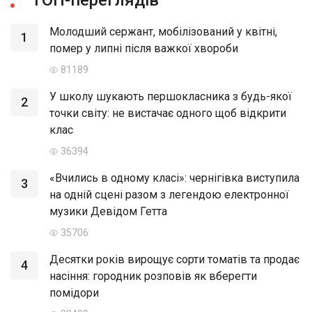
Молодший сержант, мобілізований у квітні,
1
помер у липні після важкої хвороби
81189
У школу шукають першокласника з будь-якої
2
точки світу: не вистачає одного щоб відкрити
клас
36394
«Вчились в одному класі»: чернігівка виступила
3
на одній сцені разом з легендою електронної
музики Девідом Гетта
35706
Десятки років вирощує сорти томатів та продає
4
насіння: городник розповів як вберегти
помідори