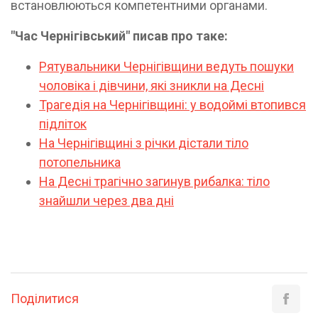
встановлюються компетентними органами.
"Час Чернігівський" писав про таке:
Рятувальники Чернігівщини ведуть пошуки
чоловіка і дівчини, які зникли на Десні
Трагедія на Чернігівщині: у водоймі втопився
підліток
На Чернігівщині з річки дістали тіло
потопельника
На Десні трагічно загинув рибалка: тіло
знайшли через два дні
Поділитися