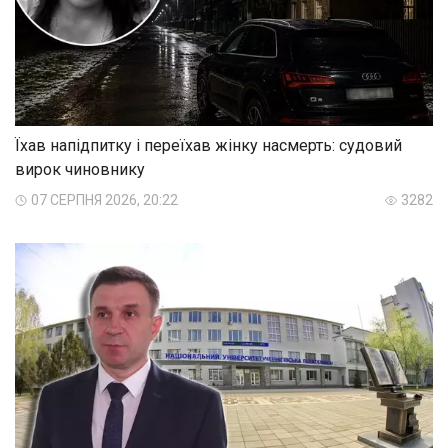
Їхав напідпитку і переїхав жінку насмерть: судовий
вирок чиновнику
07 СЕРПНЯ 2026, 20:22
3282