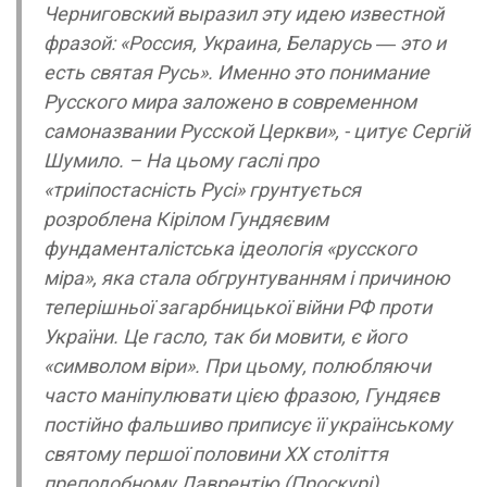
Черниговский выразил эту идею известной
фразой: «Россия, Украина, Беларусь ― это и
есть святая Русь». Именно это понимание
Русского мира заложено в современном
самоназвании Русской Церкви», - цитує Сергій
Шумило. – На цьому гаслі про
«триіпостасність Русі» грунтується
розроблена Кірілом Гундяєвим
фундаменталістська ідеологія «русского
міра», яка стала обгрунтуванням і причиною
теперішньої загарбницької війни РФ проти
України. Це гасло, так би мовити, є його
«символом віри». При цьому, полюбляючи
часто маніпулювати цією фразою, Гундяєв
постійно фальшиво приписує її українському
святому першої половини ХХ століття
преподобному Лаврентію (Проскурі)