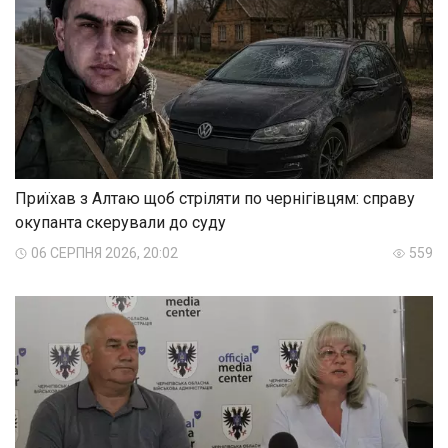
Приїхав з Алтаю щоб стріляти по чернігівцям: справу
окупанта скерували до суду
06 СЕРПНЯ 2026, 20:02
559