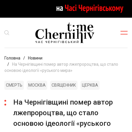
Головна
Новини
На Чернігівщині помер автор лжепророцтва, що стало
основою ідеології «руського мира»
СМЕРТЬ
МОСКВА
СВЯЩЕННИК
ЦЕРКВА
На Чернігівщині помер автор
лжепророцтва, що стало
основою ідеології «руського