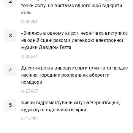
2
точки світу: не вистачає одного щоб відкрити
клас
36268
«Вчились в одному класі»: чернігівка виступила
3
на одній сцені разом з легендою електронної
музики Девідом Гетта
35614
Десятки років вирощує сорти томатів та продає
4
насіння: городник розповів як вберегти
помідори
23437
Кияни відремонтували хату на Чернігівщині,
5
куди їдуть відпочивати зірки
17746