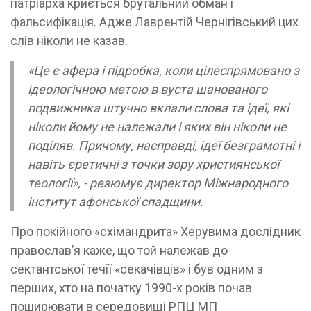
патріарха криється брутальний обман і
фальсифікація. Адже Лаврентій Чернігівський цих
слів ніколи не казав.
«Це є афера і підробка, коли цілеспрямовано з
ідеологічною метою в вуста шанованого
подвижника штучно вклали слова та ідеї, які
ніколи йому не належали і яких він ніколи не
поділяв. Причому, насправді, ідеї безграмотні і
навіть єретичні з точки зору християнської
теології», - резюмує директор Міжнародного
інститут афонської спадщини.
Про покійного «схімандрита» Херувима дослідник
православ’я каже, що той належав до
сектантської течії «секачівців» і був одним з
перших, хто на початку 1990-х років почав
поширювати в середовищі РПЦ МП