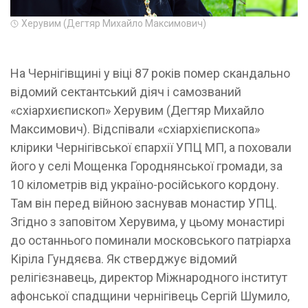
Херувим (Дегтяр Михайло Максимович)
На Чернігівщині у віці 87 років помер скандально
відомий сектантський діяч і самозваний
«схіархиєпископ» Херувим (Дегтяр Михайло
Максимович). Відспівали «схіархієпископа»
клірики Чернігівської єпархії УПЦ МП, а поховали
його у селі Мощенка Городнянської громади, за
10 кілометрів від україно-російського кордону.
Там він перед війною заснував монастир УПЦ.
Згідно з заповітом Херувима, у цьому монастирі
до останнього поминали московського патріарха
Кіріла Гундяєва. Як стверджує відомий
релігієзнавець, директор Міжнародного інститут
афонської спадщини чернігівець Сергій Шумило,