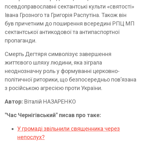
псевдоправославні сектантські культи «святості»
Івана Грозного та Григорія Распутіна. Також він
був причетним до поширення всередині РПЦ МП
сектантської антикодової та антипаспортної
пропаганди.
Смерть Дегтяря символізує завершення
життєвого шляху людини, яка зіграла
неоднозначну роль у формуванні церковно-
політичної риторики, що безпосередньо пов’язана
з російською агресією проти України.
Автор:
Віталій НАЗАРЕНКО
"Час Чернігівський" писав про таке:
У громаді звільнили священника через
непослух?