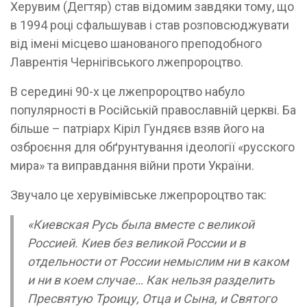
Херувим (Дегтяр) став відомим завдяки тому, що
в 1994 році сфальшував і став розповсюджувати
від імені місцево шанованого преподобного
Лаврентія Чернігівського лжепророцтво.
В середині 90-х це лжепророцтво набуло
популярності в Російській православній церкві. Ба
більше – патріарх Кіріл Гундяєв взяв його на
озброєння для обґрунтування ідеології «русского
мира» та виправдання війни проти України.
Звучало це херувімівське лжепророцтво так:
«Киевская Русь была вместе с великой
Россией. Киев без великой России и в
отдельности от России немыслим ни в каком
и ни в коем случае… Как нельзя разделить
Пресвятую Троицу, Отца и Сына, и Святого